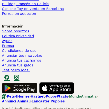
Bulldog Francés en Galicia
Caniche Toy en venta en Barcelona
Perros en adopcion
Información
Sobre nosotros
Politica privacidad
Ayuda
Prensa
Condiciones de uso
Anunciar tus mascotas
Anuncia tus cachorros
Anuncia tus gatos
Test perro ideal
Pets4Homes
Hastnet
PuppyPlaats
MundoAnimalia
Annunci Animali
Lancaster Puppies
MundoAnimalia.com utiliza cookies en este sitio para mejorar tu