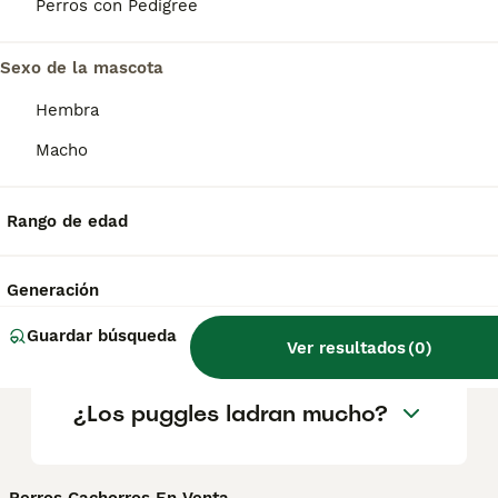
según factores como el pedigrí, la
Perros con Pedigree
reputación del criador y la ubicación.
Sexo de la mascota
¿Cuáles son los pros y
Hembra
contras de un pug?
Macho
¿Por qué es caro el perro
Rango de edad
pug?
Generación
¿Dónde debe dormir un pug?
Guardar búsqueda
Ver resultados
(
0
)
¿Los puggles ladran mucho?