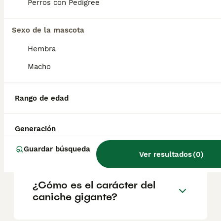
geográfica. Es fundamental acudir a
Perros con Pedigree
criadores responsables que garanticen la
salud y el bienestar de los animales.
Informarse bien y comparar opciones antes
Sexo de la mascota
de comprometerse siempre es la mejor
Hembra
decisión.
Macho
¿Cuáles son los 3 tamaños
de caniche?
Rango de edad
Generación
¿Cuánto cuesta un caniche
grande?
Guardar búsqueda
Ver resultados
(
0
)
¿Cómo es el carácter del
caniche gigante?