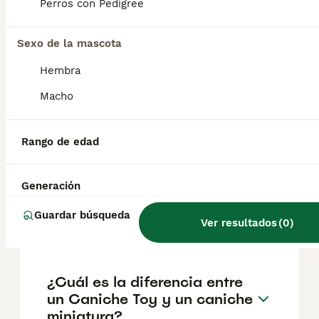
según factores como el pedigrí, la
Perros con Pedigree
reputación del criador y la ubicación.
Sexo de la mascota
¿Cómo es el carácter de los
Hembra
caniches toy?
Macho
¿Cuál es la esperanza de
Rango de edad
vida de un caniche toy?
Generación
¿Qué color de caniche toy es
Guardar búsqueda
Ver resultados
(
0
)
el más caro?
¿Cuál es la diferencia entre
un Caniche Toy y un caniche
miniatura?