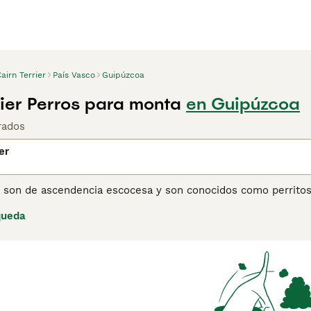
airn Terrier
País Vasco
Guipúzcoa
rier Perros para monta
en Guipúzcoa
rados
er
r son de ascendencia escocesa y son conocidos como perritos
eron muy apreciados por sus habilidades de caza, pero hoy e
queda
añeros gracias a su apariencia traviesa y su apego a sus due
ina de consejos de compra de Cairn Terrier
para obtener infor