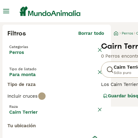
Filtros
Borrar todo
Perros
C
Cairn Ter
Categorías
Perros
0 Perros encont
Cairn Terri
Tipo de listado
Sólo puro
Para monta
Tipo de raza
Los Cairn Terrie
En el pasado fu
Guardar bús
Incluir cruces
mascotas y comp
Raza
Lee nuestra
pág
Cairn Terrier
Tu ubicación