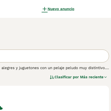
Nuevo anuncio
 alegres y juguetones con un pelaje peludo muy distintivo.
n día estos encantadores perros son populares como
Clasificar por
Más reciente
ños.
mación sobre esta raza de perro.