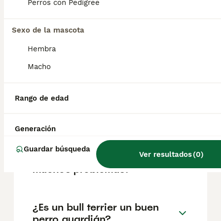
según factores como el pedigrí, la
Perros con Pedigree
reputación del criador y la ubicación.
Sexo de la mascota
¿Cómo son los bull terrier de
Hembra
cachorros?
Macho
¿Cuántos cachorros puede
Rango de edad
tener una perra Bull Terrier
primeriza?
Generación
Guardar búsqueda
Ver resultados
(
0
)
¿Los bull terrier tienen
muchos problemas?
¿Es un bull terrier un buen
perro guardián?