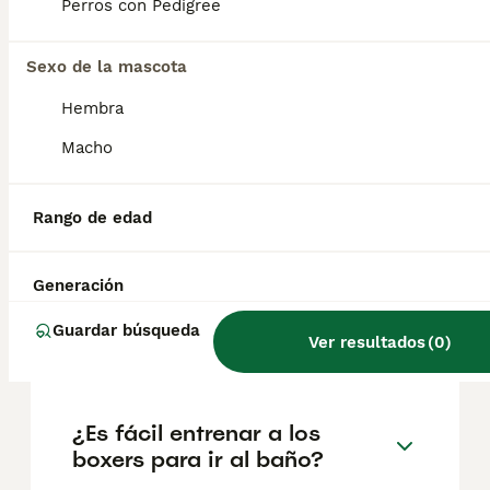
factores como el pedigrí, la reputación del
Perros con Pedigree
criador y la ubicación.
Sexo de la mascota
¿Cuál es la mejor edad para
Hembra
adquirir un cachorro boxer?
Macho
¿Cómo son los bóxer perros
Rango de edad
cachorros?
Generación
¿Es un boxer un buen perro
Guardar búsqueda
Ver resultados
(
0
)
de casa?
¿Es fácil entrenar a los
boxers para ir al baño?