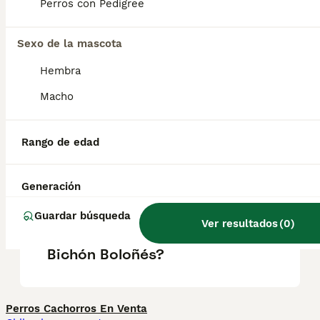
Perros con Pedigree
¿Cuántas veces hay que
sacar a un bichón maltés?
Sexo de la mascota
Hembra
¿Ventajas de tener un bichón
Macho
maltés?
Rango de edad
¿Cuánto cuesta un cachorro
de Bichón Boloñés?
Generación
Guardar búsqueda
Ver resultados
(
0
)
¿Qué raza de perro es el
Bichón Boloñés?
Perros Cachorros En Venta