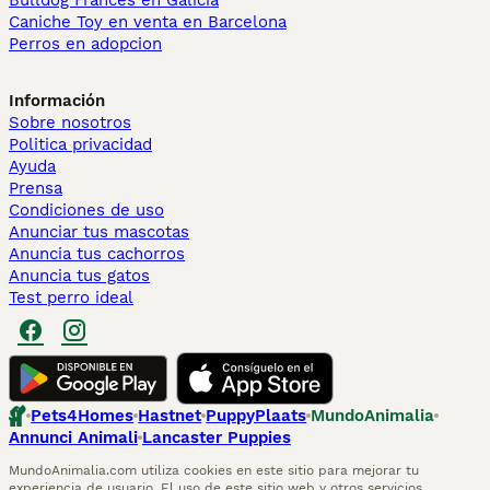
Bulldog Francés en Galicia
Caniche Toy en venta en Barcelona
Perros en adopcion
Información
Sobre nosotros
Politica privacidad
Ayuda
Prensa
Condiciones de uso
Anunciar tus mascotas
Anuncia tus cachorros
Anuncia tus gatos
Test perro ideal
Pets4Homes
Hastnet
PuppyPlaats
MundoAnimalia
Annunci Animali
Lancaster Puppies
MundoAnimalia.com utiliza cookies en este sitio para mejorar tu
experiencia de usuario. El uso de este sitio web y otros servicios