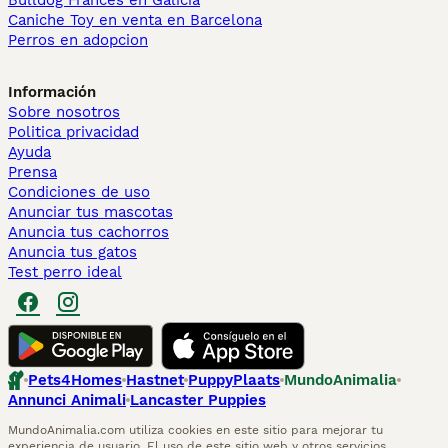
Bulldog Francés en Galicia
Caniche Toy en venta en Barcelona
Perros en adopcion
Información
Sobre nosotros
Politica privacidad
Ayuda
Prensa
Condiciones de uso
Anunciar tus mascotas
Anuncia tus cachorros
Anuncia tus gatos
Test perro ideal
Pets4Homes
Hastnet
PuppyPlaats
MundoAnimalia
Annunci Animali
Lancaster Puppies
MundoAnimalia.com utiliza cookies en este sitio para mejorar tu
experiencia de usuario. El uso de este sitio web y otros servicios