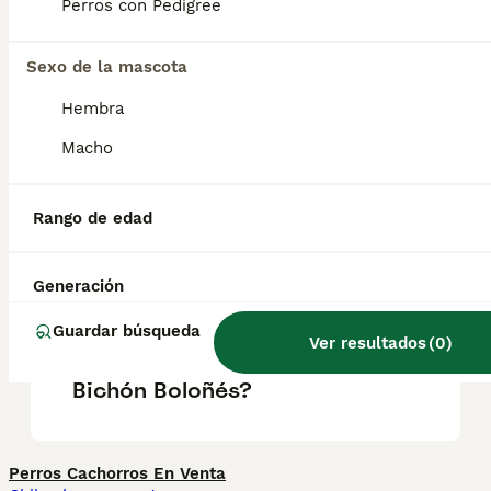
Perros con Pedigree
¿Cuántas veces hay que
sacar a un bichón maltés?
Sexo de la mascota
Hembra
¿Ventajas de tener un bichón
Macho
maltés?
Rango de edad
¿Cuánto cuesta un cachorro
de Bichón Boloñés?
Generación
Guardar búsqueda
Ver resultados
(
0
)
¿Qué raza de perro es el
Bichón Boloñés?
Perros Cachorros En Venta