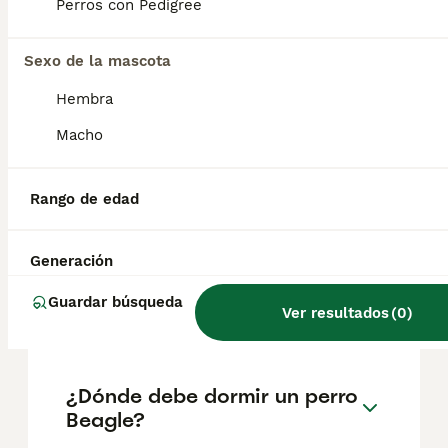
factores como el pedigrí, la reputación del
Perros con Pedigree
criador y la ubicación.
Sexo de la mascota
¿Qué tienen de especial los
Hembra
beagles?
Macho
¿Cuáles son las ventajas y
Rango de edad
desventajas del Beagle?
Generación
¿Cómo son los Beagle de
Guardar búsqueda
Ver resultados
(
0
)
cachorros?
¿Dónde debe dormir un perro
Beagle?