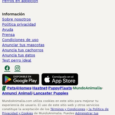
Perros en adopcion
Información
Sobre nosotros
Politica privacidad
Ayuda
Prensa
Condiciones de uso
Anunciar tus mascotas
Anuncia tus cachorros
Anuncia tus gatos
Test perro ideal
Pets4Homes
Hastnet
PuppyPlaats
MundoAnimalia
Annunci Animali
Lancaster Puppies
MundoAnimalia.com utiliza cookies en este sitio para mejorar tu
experiencia de usuario. El uso de este sitio web y otros servicios
constituye la aceptación de los
Términos y Condiciones
y
la Política de
Privacidad y Cookies
de MundoAnimalia. Puedes
Administrar tus