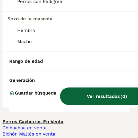
Gran Azul, el Pequeño Azul, el Grifón Azul y
Perros con Pedigree
el Basset Azul.
Sexo de la mascota
¿El Basset Hound es
Hembra
agresivo?
Macho
¿Cuáles son los perros Azul
Rango de edad
de Gascuña?
Generación
¿Cuál es el color más raro
Guardar búsqueda
Ver resultados
(
0
)
del Basset Hound?
Perros Cachorros En Venta
Chihuahua en venta
Bichón Maltés en venta