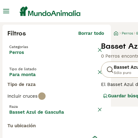
Filtros
Borrar todo
Perros
Basset Az
Categorías
Perros
0 Perros encont
Basset Az
Tipo de listado
Sólo puro
Para monta
Tipo de raza
El Basset Azul d
su nombre. Son 
Guardar bús
Incluir cruces
afectuosos perro
y aunque todaví
Raza
Basset Azul de Gascuña
Lee nuestra
pág
Tu ubicación