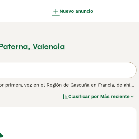
Nuevo anuncio
Paterna, Valencia
or primera vez en el Región de Gascuña en Francia, de ahí
para trabajar, son compañeros maravillosamente leales y
Clasificar por
Más reciente
una raza distinta por el Kennel Club en la década de 1990,
uropeos.
tener información sobre esta raza de perro.