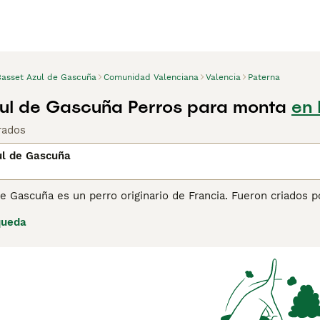
Basset Azul de Gascuña
Comunidad Valenciana
Valencia
Paterna
ul de Gascuña Perros para monta
en 
rados
ul de Gascuña
e Gascuña es un perro originario de Francia. Fueron criados p
perros encantadores, y aunque originalmente fueron criados 
queda
s de familia. El Basset Azul de Gascuña fue reconocido como 
a son muy populares en Francia, no lo son en otros países e
ina de consejos de compra de Basset Azul de Gascuña
para ob