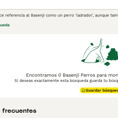
e referencia al Basenji como un perro 'ladrador', aunque tam
an' como otros perros, emiten su propio y característico son
queda
gatos que a otros perros, y pasarán horas acicalándose si se en
impiarse, por lo que rara vez huelen mal.
ina de consejos de compra de Basenji
para obtener informació
Encontramos 0 Basenji Perros para mon
Si deseas exactamente esta búsqueda guarda tu búsqu
Guardar búsque
 frecuentes