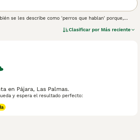
bién se les describe como 'perros que hablan' porque,
ido. Son perros extremadamente limpios, lo que los hace más
Clasificar por
Más reciente
sucian el pelaje. Al igual que los gatos, los Basenji usan
n sobre esta raza de perro.
ta en Pájara, Las Palmas.
eda y espera el resultado perfecto:
da