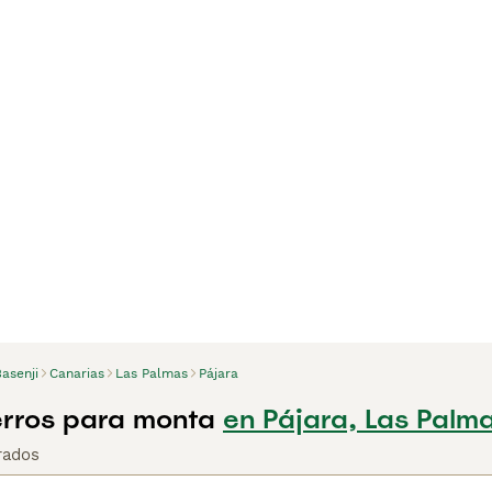
asenji
Canarias
Las Palmas
Pájara
erros para monta
en Pájara, Las Palm
rados