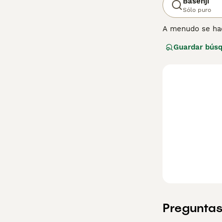
Basenji
Sólo puro
A menudo se hac
aunque no 'ladr
Guardar bús
parecidos a los 
sus patas para l
Lee nuestra
pág
Preguntas