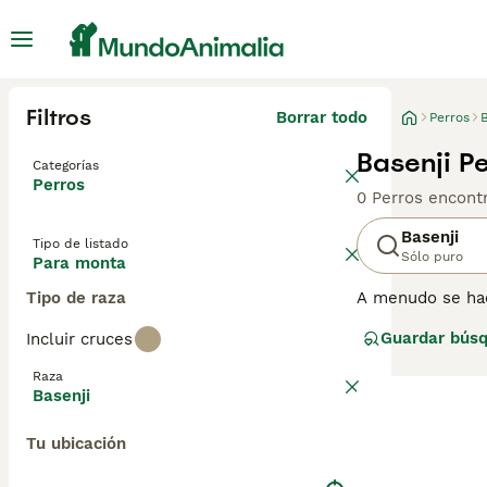
Filtros
Borrar todo
Perros
B
Basenji P
Categorías
Perros
0 Perros encont
Basenji
Tipo de listado
Sólo puro
Para monta
Tipo de raza
A menudo se hac
aunque no 'ladr
Guardar bús
Incluir cruces
parecidos a los 
sus patas para l
Raza
Basenji
Lee nuestra
pág
Tu ubicación