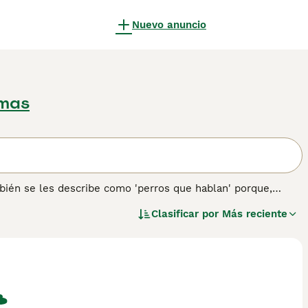
Nuevo anuncio
lmas
bién se les describe como 'perros que hablan' porque,
ido. Son perros extremadamente limpios, lo que los hace más
Clasificar por
Más reciente
sucian el pelaje. Al igual que los gatos, los Basenji usan
n sobre esta raza de perro.