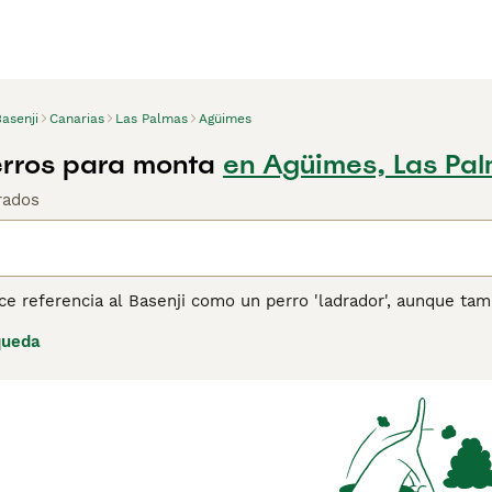
asenji
Canarias
Las Palmas
Agüimes
erros para monta
en Agüimes, Las Pa
rados
e referencia al Basenji como un perro 'ladrador', aunque tam
an' como otros perros, emiten su propio y característico son
queda
gatos que a otros perros, y pasarán horas acicalándose si se en
impiarse, por lo que rara vez huelen mal.
ina de consejos de compra de Basenji
para obtener informació