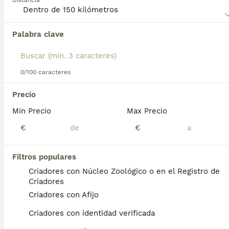
Distancia
Lee nuestra
página de consejos de compra de Australian
Terrier
para obtener información sobre esta raza de perro.
Palabra clave
Encontramos 0 Australian Terrier Perros para
monta en Ondara, Alicante.
Si deseas exactamente esta búsqueda guarda tu 
búsqueda y espera el resultado perfecto:
0/100 caracteres
Guardar búsqueda
Precio
Min Precio
Max Precio
Preguntas frecuentes
€
€
Filtros populares
¿Cuánto cuesta un cachorro
Criadores con Núcleo Zoológico o en el Registro de
de Australian Terrier?
Criadores
Criadores con Afijo
El coste medio de un cachorro de Australian
Terrier en España es de aproximadamente
Criadores con identidad verificada
450€, aunque los precios pueden variar