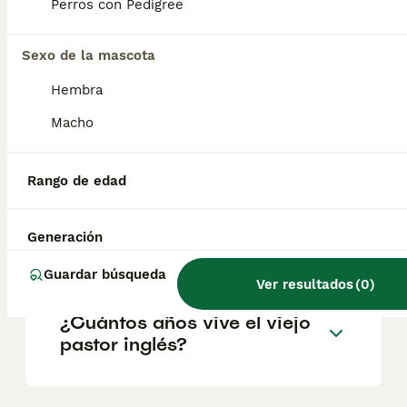
Parece que tiene los ojos completamente
Perros con Pedigree
cubiertos por el pelo, pero tiene una vista
perfecta. En cuanto al color, esta raza puede
presentar cualquier tonalidad de gris o azul
Sexo de la mascota
con o sin manchas.
Hembra
Macho
¿Cuánto cuesta un cachorro
de viejo pastor inglés?
Rango de edad
¿Cuánto vale un perro
Generación
Bobtail?
Guardar búsqueda
Ver resultados
(
0
)
¿Cuántos años vive el viejo
pastor inglés?