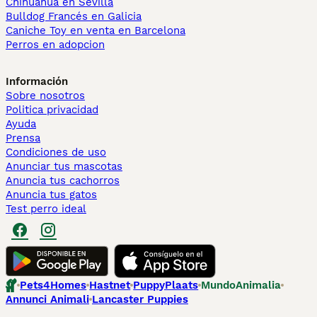
Chihuahua en Sevilla
Bulldog Francés en Galicia
Caniche Toy en venta en Barcelona
Perros en adopcion
Información
Sobre nosotros
Politica privacidad
Ayuda
Prensa
Condiciones de uso
Anunciar tus mascotas
Anuncia tus cachorros
Anuncia tus gatos
Test perro ideal
Pets4Homes
Hastnet
PuppyPlaats
MundoAnimalia
Annunci Animali
Lancaster Puppies