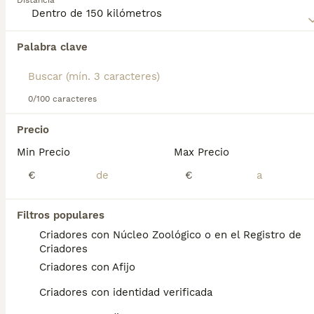
Distancia
Perro de Pastor Inglés - Bobtail
para obtener información
sobre esta raza de perro.
Palabra clave
Encontramos 0 Perro Bobtail Perros para
monta en Burujón, Toledo.
Si deseas exactamente esta búsqueda guarda tu 
búsqueda y espera el resultado perfecto:
0/100 caracteres
Guardar búsqueda
Precio
Min Precio
Max Precio
Preguntas frecuentes
€
€
Filtros populares
¿Cómo es el perro viejo
Criadores con Núcleo Zoológico o en el Registro de
pastor inglés Bobtail?
Criadores
Criadores con Afijo
El Bobtail o antiguo pastor inglés es
ampliamente reconocido por su pelaje largo
Criadores con identidad verificada
y lanoso que recubre su gordito cuerpo.