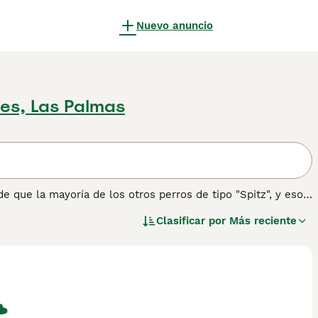
Nuevo anuncio
es, Las Palmas
que la mayoría de los otros perros de tipo "Spitz", y eso
 originalmente criados por los Mahlemuts, una tribu Inuit,
Clasificar por
Más reciente
de condiciones más duras del Ártico en el oeste de Alaska.
 información sobre esta raza de perro.