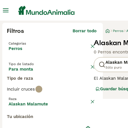
Filtros
Borrar todo
Perros
Alaskan M
Categorías
Perros
0 Perros encont
Alaskan M
Tipo de listado
Sólo puro
Para monta
Tipo de raza
El Alaskan Mala
incluye al Husky
Guardar bús
Incluir cruces
para el tire de 
Raza
Lee nuestra
pág
Alaskan Malamute
Tu ubicación