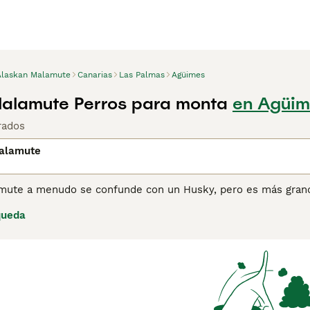
Alaskan Malamute
Canarias
Las Palmas
Agüimes
alamute Perros para monta
en Agüim
rados
alamute
mute a menudo se confunde con un Husky, pero es más grande 
. Los Alaskan Malamute son perros pesados y bien construidos
queda
trineos pesados a través de la nieve en algunas de las zonas 
ina de consejos de compra de Alaskan Malamute
para obtener