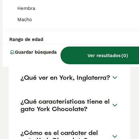
geográfica. Es fundamental acudir a
criadores responsables que garanticen la
Hembra
salud y el bienestar de los animales.
Informarse bien y comparar opciones antes
Macho
de comprometerse siempre es la mejor
decisión.
Rango de edad
Guardar búsqueda
¿Por qué se llama York?
Ver resultados
(
0
)
¿Qué ver en York, Inglaterra?
¿Qué características tiene el
gato York Chocolate?
¿Cómo es el carácter del