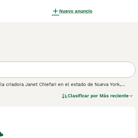
Nuevo anuncio
la criadora Janet Chiefari en el estado de Nueva York,
argo blanco y negro llamada
Blacky
se cruzó con un gato
Clasificar por
Más reciente
chocolate llamado
Brownie
. Chiefari quedó fascinada por el
tabilizar estas características. La Federación de Criadores
imental en 1990 y le otorgó estatus de campeón en 1992.
rte elegante, con un pelaje semilargo, suave y sedoso en
co. Sus ojos son grandes y expresivos, generalmente en
, juguetón y curioso, con una vena activa y una predilección