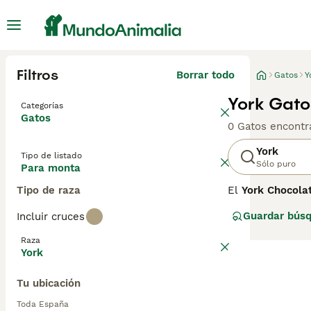
Filtros
Borrar todo
Gatos
Y
York Gato
Categorías
Gatos
0 Gatos encontr
York
Tipo de listado
Sólo puro
Para monta
Tipo de raza
El
York Chocola
Estados Unidos.
Guardar bús
Incluir cruces
callejero negro 
color y el carác
Raza
del Noreste de 
York
El York Chocolat
Tu ubicación
color chocolate
tonos dorados, v
Toda España