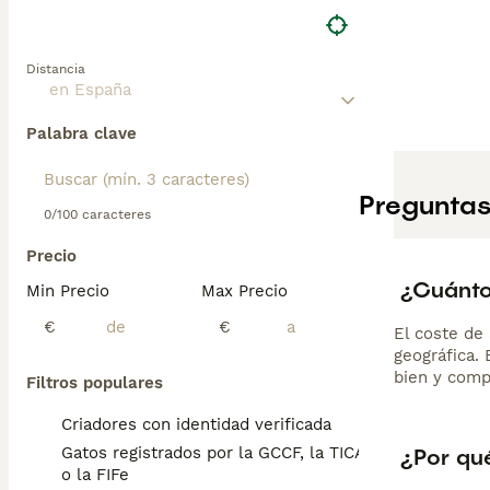
por mantenerse c
adaptada a la vi
se considera act
Distancia
escasos.
Palabra clave
Preguntas
0/100 caracteres
Precio
¿Cuánto
Min Precio
Max Precio
€
€
El coste de 
geográfica.
bien y comp
Filtros populares
Criadores con identidad verificada
¿Por qu
Gatos registrados por la GCCF, la TICA
o la FIFe