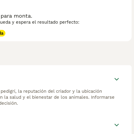
ibrado, sociable con niños y otros animales, y bien
es veces por semana. Lamentablemente, la raza York Chocolate
ace que los ejemplares disponibles sean extraordinariamente
 para monta.
eda y espera el resultado perfecto:
da
edigrí, la reputación del criador y la ubicación
n la salud y el bienestar de los animales. Informarse
ecisión.