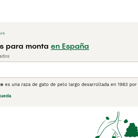
ork
s para monta
en España
ados
te
es una raza de gato de pelo largo desarrollada en 1983 por 
 La raza surgió de manera fortuita cuando una gata de pelo l
queda
de pelo largo, produciendo entre sus crías un gatito marrón 
ter del animal y comenzó un programa de cría selectiva para es
América (CFFNE) reconoció al York Chocolate como raza exper
e es un gato grande y musculoso, de constitución sólida y po
 puro, lavanda, o una combinación de ambos colores con blan
erdes o avellana. El carácter del York Chocolate es afectuoso