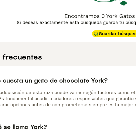
erca de sus propietarios. Es una raza de temperamento equil
da en familia. Su pelaje requiere cepillado regular dos o tr
ualmente extinta o en peligro crítico de extinción, lo que h
Encontramos 0 York Gatos
Si deseas exactamente esta búsqueda guarda tu búsqu
Guardar búsque
 frecuentes
 cuesta un gato de chocolate York?
adquisición de esta raza puede variar según factores como el p
 Es fundamental acudir a criadores responsables que garantice
arar opciones antes de comprometerse siempre es la mejor d
é se llama York?