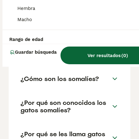
somalíes pueden ser más tímidos e
independientes que sus primos abisinios,
Hembra
pero les gusta la compañía humana. Son
activos y les gusta hacer ejercicio al aire
Macho
libre.
Rango de edad
¿Son agresivos los gatos
Guardar búsqueda
somalíes?
Ver resultados
(
0
)
¿Cómo son los somalíes?
¿Por qué son conocidos los
gatos somalíes?
¿Por qué se les llama gatos