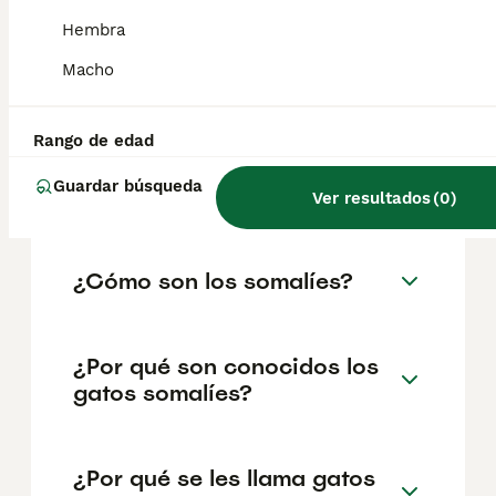
somalíes pueden ser más tímidos e
independientes que sus primos abisinios,
Hembra
pero les gusta la compañía humana. Son
activos y les gusta hacer ejercicio al aire
Macho
libre.
Rango de edad
¿Son agresivos los gatos
Guardar búsqueda
somalíes?
Ver resultados
(
0
)
¿Cómo son los somalíes?
¿Por qué son conocidos los
gatos somalíes?
¿Por qué se les llama gatos