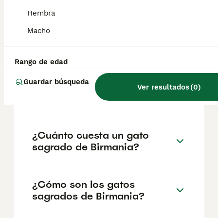
un sacerdote sagrado del templo, cuya
santidad se transmitió de alguna manera al
Hembra
gato, como lo demuestran sus patas blancas
y sus ojos azules . Por eso se le conoce
Macho
como el Gato Sagrado de Birmania.
Rango de edad
¿Cómo es el temperamento
Guardar búsqueda
del gato sagrado de
Ver resultados
(
0
)
Birmania?
¿Cuánto cuesta un gato
sagrado de Birmania?
¿Cómo son los gatos
sagrados de Birmania?