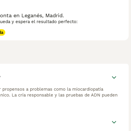
ción sobre esta raza de gato.
onta en Leganés, Madrid.
eda y espera el resultado perfecto:
da
?
r propensos a problemas como la miocardiopatía
 único. La cría responsable y las pruebas de ADN pueden