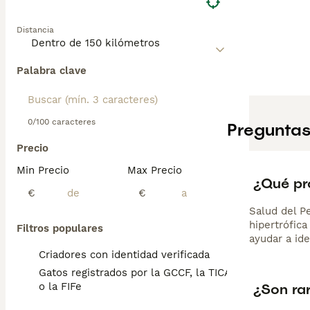
Lee nuestra
pág
Distancia
Palabra clave
0/100 caracteres
Preguntas
Precio
Min Precio
Max Precio
¿Qué pr
€
€
Salud del P
hipertrófic
Filtros populares
ayudar a id
Criadores con identidad verificada
Gatos registrados por la GCCF, la TICA
¿Son ra
o la FIFe