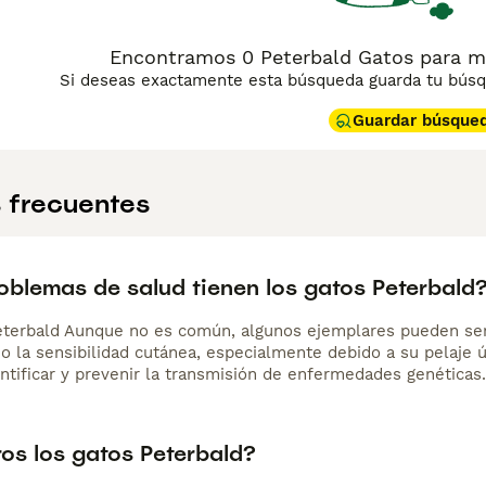
ina de consejos de compra de Peterbald
para obtener informa
Encontramos 0 Peterbald Gatos para m
Si deseas exactamente esta búsqueda guarda tu búsqu
Guardar búsque
 frecuentes
oblemas de salud tienen los gatos Peterbald
eterbald Aunque no es común, algunos ejemplares pueden se
a o la sensibilidad cutánea, especialmente debido a su pelaje
entificar y prevenir la transmisión de enfermedades genéticas.
ros los gatos Peterbald?