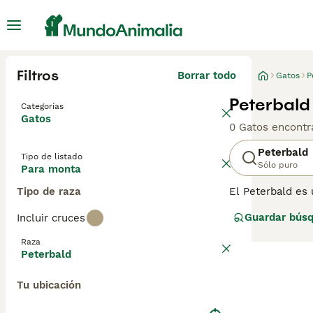
Filtros
Borrar todo
Gatos
P
Peterbald
Categorías
Gatos
0 Gatos encontr
Peterbald
Tipo de listado
Sólo puro
Para monta
Tipo de raza
El Peterbald es
1993. La raza p
Guardar bús
Incluir cruces
como Russian Sp
saber, el gen ca
Raza
grandes orejas d
Peterbald
pueden levantar 
nacen pueden ser
Tu ubicación
pueden perder e
si están bien cu