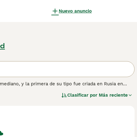
Nuevo anuncio
id
ediano, y la primera de su tipo fue criada en Rusia en
poco confuso, ya que el Don Sphynx es también conocido
Clasificar por
Más reciente
os que han heredado muchos de los rasgos de sus padres, a
 Siamés. Son gatos delgados con hermosos ojos almendrados y
 látigo y elegantes patas ovaladas, lo que significa que
cen mucho a los Oriental Shorthair, pero cuando estos gatos
s que nacen con pelo, a excepción de los gatos de pelo liso,
 variedad de colores y marcas, y puede vivir 10 o más años