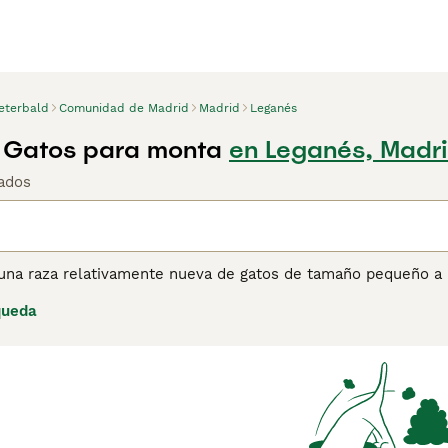
eterbald
Comunidad de Madrid
Madrid
Leganés
 Gatos para monta
en Leganés, Madr
ados
 una raza relativamente nueva de gatos de tamaño pequeño a m
uede denominarse Sphynx Ruso, lo que a veces puede ser un 
queda
hynx. Los Peterbald son gatos elegantes, esbeltos y gracios
lvo del Don Sphynx y la gracia del Oriental Shorthair y del
e murciélago. La raza cuenta con una cola delgada en forma de
y agarrar objetos con facilidad. Los gatos Peterbald se pare
 calvos, aterciopelados o de pelo liso, entre otros. Los gato
l pelo a medida que envejecen. Los Peterbald tienen una gran
idados.