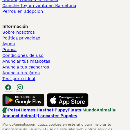
Caniche Toy en venta en Barcelona
Perros en adopcion
Información
Sobre nosotros
Politica privacidad
Ayuda
Prensa
Condiciones de uso
Anunciar tus mascotas
Anuncia tus cachorros
Anuncia tus gatos
Test perro ideal
Pets4Homes
Hastnet
PuppyPlaats
MundoAnimalia
Annunci Animali
Lancaster Puppies
MundoAnimalia.com utiliza cookies en este sitio para mejorar tu
experiencia de usuario. El uso de este sitio web y otros servicios