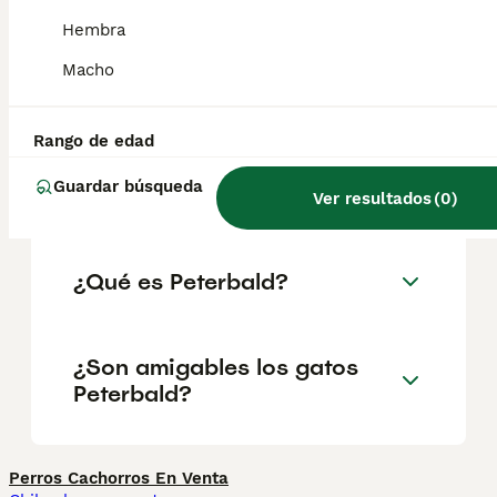
hipertrófica o la sensibilidad cutánea,
especialmente debido a su pelaje único. La
Hembra
cría responsable y las pruebas de ADN
pueden ayudar a identificar y prevenir la
Macho
transmisión de enfermedades genéticas.
Rango de edad
¿Son raros los gatos
Guardar búsqueda
Peterbald?
Ver resultados
(
0
)
¿Qué es Peterbald?
¿Son amigables los gatos
Peterbald?
Perros Cachorros En Venta