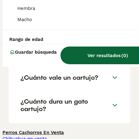
geográfica. Es fundamental acudir a
criadores responsables que garanticen la
Hembra
salud y el bienestar de los animales.
Informarse bien y comparar opciones antes
Macho
de comprometerse siempre es la mejor
decisión.
Rango de edad
Guardar búsqueda
¿Qué es un gato cartujo?
Ver resultados
(
0
)
¿Cuánto vale un cartujo?
¿Cuánto dura un gato
cartujo?
Perros Cachorros En Venta
Chihuahua en venta