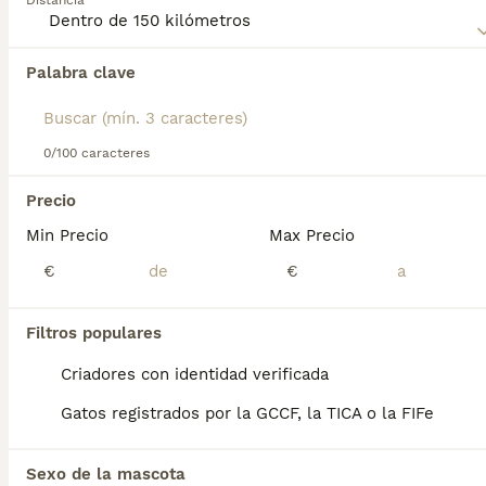
Distancia
Lee nuestra
página de consejos de compra de Cartujo
para
obtener información sobre esta raza de gato.
Palabra clave
Encontramos 0 Cartujo Gatos para monta en
Sabadell, Barcelona.
Si deseas exactamente esta búsqueda guarda tu 
búsqueda y espera el resultado perfecto:
0/100 caracteres
Guardar búsqueda
Precio
Min Precio
Max Precio
Preguntas frecuentes
€
€
Filtros populares
¿Cuánto vale un gato
cartujo?
Criadores con identidad verificada
Gatos registrados por la GCCF, la TICA o la FIFe
El coste de adquisición de esta raza puede
variar según factores como el pedigrí, la
reputación del criador y la ubicación
Sexo de la mascota