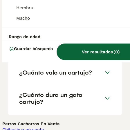
geográfica. Es fundamental acudir a
criadores responsables que garanticen la
Hembra
salud y el bienestar de los animales.
Informarse bien y comparar opciones antes
Macho
de comprometerse siempre es la mejor
decisión.
Rango de edad
Guardar búsqueda
¿Qué es un gato cartujo?
Ver resultados
(
0
)
¿Cuánto vale un cartujo?
¿Cuánto dura un gato
cartujo?
Perros Cachorros En Venta
Chihuahua en venta