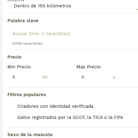
Distancia
Lee nuestra
página de consejos de compra de Cartujo
para
obtener información sobre esta raza de gato.
Palabra clave
Encontramos 0 Cartujo Gatos para monta en
Castelldefels, Barcelona.
Si deseas exactamente esta búsqueda guarda tu 
búsqueda y espera el resultado perfecto:
0/100 caracteres
Guardar búsqueda
Precio
Min Precio
Max Precio
Preguntas frecuentes
€
€
Filtros populares
¿Cuánto vale un gato
cartujo?
Criadores con identidad verificada
Gatos registrados por la GCCF, la TICA o la FIFe
El coste de adquisición de esta raza puede
variar según factores como el pedigrí, la
reputación del criador y la ubicación
Sexo de la mascota