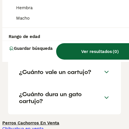
geográfica. Es fundamental acudir a
criadores responsables que garanticen la
Hembra
salud y el bienestar de los animales.
Informarse bien y comparar opciones antes
Macho
de comprometerse siempre es la mejor
decisión.
Rango de edad
Guardar búsqueda
¿Qué es un gato cartujo?
Ver resultados
(
0
)
¿Cuánto vale un cartujo?
¿Cuánto dura un gato
cartujo?
Perros Cachorros En Venta
Chihuahua en venta