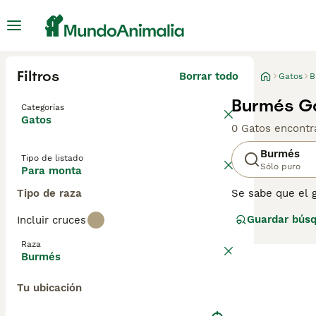
Filtros
Borrar todo
Gatos
B
Burmés G
Categorías
Gatos
0 Gatos encontr
Burmés
Tipo de listado
Sólo puro
Para monta
Tipo de raza
Se sabe que el 
casa y participa
Guardar bús
Incluir cruces
los aman. Son ga
un poco más gra
Raza
mantenido como 
Burmés
Lee nuestra
pág
Tu ubicación