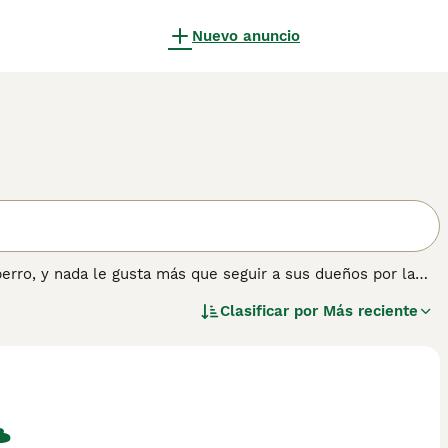
Nuevo anuncio
erro, y nada le gusta más que seguir a sus dueños por la
 atención que anhelan, mostrando, al mismo tiempo, cuánto
Clasificar por
Más reciente
 pelaje hermoso y brillante. Los gatos machos tienden a ser
e son solo dos de las razones por las que el Burmés se ha
de los siglos.
ón sobre esta raza de gato.