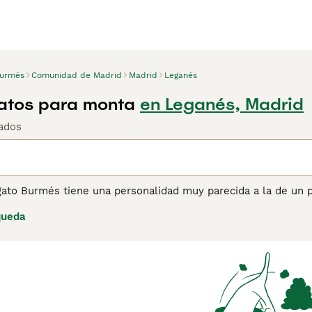
urmés
Comunidad de Madrid
Madrid
Leganés
atos para monta
en Leganés, Madrid
ados
gato Burmés tiene una personalidad muy parecida a la de un p
r en todo lo que hacen. Esta es su forma de obtener toda la
queda
tos fuertes, atléticos y elegantes que se caracterizan por un
ndes que las hembras, pero ambos son leales y cariñosos, qu
un compañero tan popular y una mascota familiar a lo largo 
ina de consejos de compra de Burmés
para obtener informaci