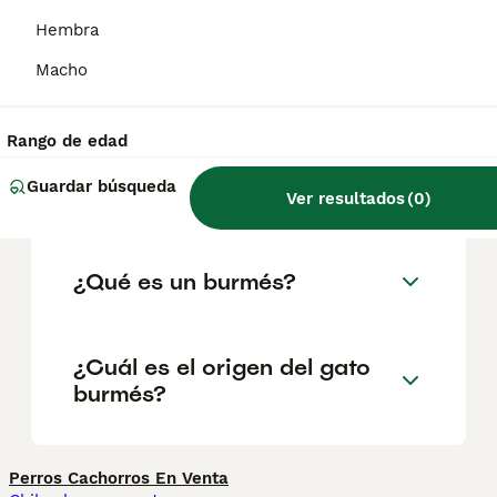
carácter le va a juego si se le educa y
sociabiliza del modo adecuado. Muy
Hembra
juguetón y adorable, el burmés aprenderá a
ir a buscar juguetes y disfrutará jugando con
Macho
su familia.
Rango de edad
¿Qué tamaño tiene un gato
Guardar búsqueda
Burmés?
Ver resultados
(
0
)
¿Qué es un burmés?
¿Cuál es el origen del gato
burmés?
Perros Cachorros En Venta