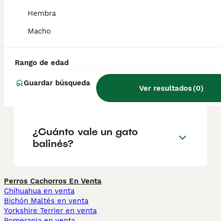
presentar mechones.
Hembra
Macho
¿Qué significa balinés?
Rango de edad
¿Cuál es la diferencia entre
Guardar búsqueda
Ver resultados
(
0
)
balinés e indonesio?
¿Cuánto vale un gato
balinés?
Perros Cachorros En Venta
Chihuahua en venta
Bichón Maltés en venta
Yorkshire Terrier en venta
Pomerania en venta