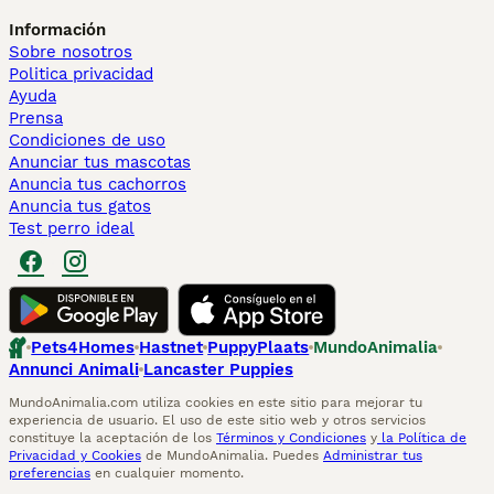
Información
Sobre nosotros
Politica privacidad
Ayuda
Prensa
Condiciones de uso
Anunciar tus mascotas
Anuncia tus cachorros
Anuncia tus gatos
Test perro ideal
Pets4Homes
Hastnet
PuppyPlaats
MundoAnimalia
Annunci Animali
Lancaster Puppies
MundoAnimalia.com utiliza cookies en este sitio para mejorar tu
experiencia de usuario. El uso de este sitio web y otros servicios
constituye la aceptación de los
Términos y Condiciones
y
la Política de
Privacidad y Cookies
de MundoAnimalia. Puedes
Administrar tus
preferencias
en cualquier momento.