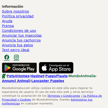
Información
Sobre nosotros
Politica privacidad
Ayuda
Prensa
Condiciones de uso
Anunciar tus mascotas
Anuncia tus cachorros
Anuncia tus gatos
Test perro ideal
Pets4Homes
Hastnet
PuppyPlaats
MundoAnimalia
Annunci Animali
Lancaster Puppies
MundoAnimalia.com utiliza cookies en este sitio para mejorar tu
experiencia de usuario. El uso de este sitio web y otros servicios
constituye la aceptación de los
Términos y Condiciones
y
la Política de
Privacidad y Cookies
de MundoAnimalia. Puedes
Administrar tus
preferencias
en cualquier momento.