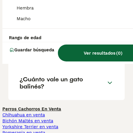
presentar mechones.
Hembra
Macho
¿Qué significa balinés?
Rango de edad
¿Cuál es la diferencia entre
Guardar búsqueda
Ver resultados
(
0
)
balinés e indonesio?
¿Cuánto vale un gato
balinés?
Perros Cachorros En Venta
Chihuahua en venta
Bichón Maltés en venta
Yorkshire Terrier en venta
Pomerania en venta