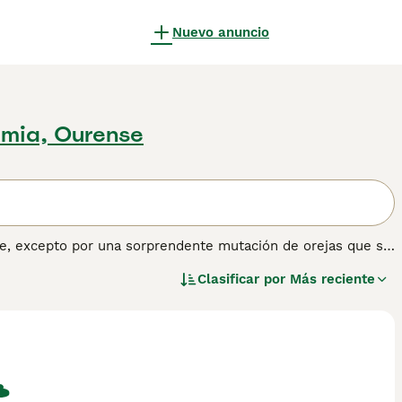
Nuevo anuncio
imia, Ourense
e, excepto por una sorprendente mutación de orejas que se
 le da al gato una expresión de total asombro.
Clasificar por
Más reciente
ormación sobre esta raza de gato.