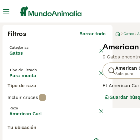
Filtros
Borrar todo
Gatos
A
American 
Categorías
Gatos
0 Gatos encontr
American 
Tipo de listado
Sólo puro
Para monta
Tipo de raza
El American Cur
curvan desde la 
Guardar bús
Incluir cruces
Lee nuestra
pág
Raza
American Curl
Tu ubicación