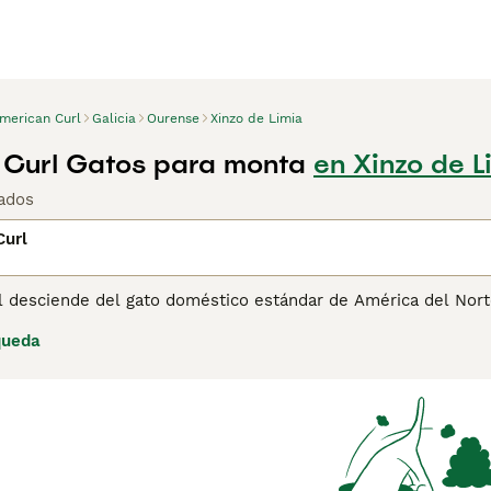
merican Curl
Galicia
Ourense
Xinzo de Limia
Curl Gatos para monta
en Xinzo de L
ados
Curl
l desciende del gato doméstico estándar de América del Nort
parte superior de la cabeza y que apuntan hacia atrás, lo que
queda
ina de consejos de compra de American Curl
para obtener inf