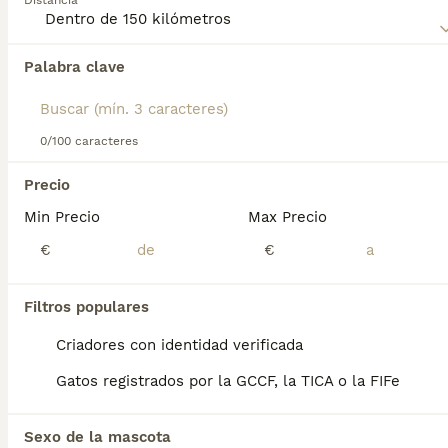
Distancia
Palabra clave
Encontramos 0 American Curl Gatos para
monta en Sueca, Valencia.
Si deseas exactamente esta búsqueda guarda tu 
búsqueda y espera el resultado perfecto:
0/100 caracteres
Guardar búsqueda
Precio
Min Precio
Max Precio
Preguntas frecuentes
€
€
Filtros populares
¿Cuánto vale un gato curl
americano?
Criadores con identidad verificada
Gatos registrados por la GCCF, la TICA o la FIFe
El coste de adquisición de esta raza puede
variar según factores como el pedigrí, la
reputación del criador y la ubicación
Sexo de la mascota