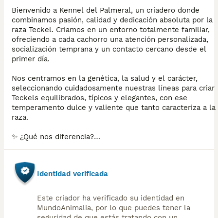
Bienvenido a Kennel del Palmeral, un criadero donde
combinamos pasión, calidad y dedicación absoluta por la
raza Teckel. Criamos en un entorno totalmente familiar,
ofreciendo a cada cachorro una atención personalizada,
socialización temprana y un contacto cercano desde el
primer día.
Nos centramos en la genética, la salud y el carácter,
seleccionando cuidadosamente nuestras líneas para criar
Teckels equilibrados, típicos y elegantes, con ese
temperamento dulce y valiente que tanto caracteriza a la
raza.
✨ ¿Qué nos diferencia?
• Criadero familiar y exclusivo, con pocas camadas al año.
• Acompañamiento y asesoramiento de por vida.
• Transparencia total: salud, genética y bienestar por
Identidad verificada
encima de todo.
• Contacto cercano y continuo con las familias adoptantes
• Experiencia en líneas kaninchen y miniatura con
Este criador ha verificado su identidad en
excelentes resultados.
MundoAnimalia, por lo que puedes tener la
seguridad de que estás tratando con un