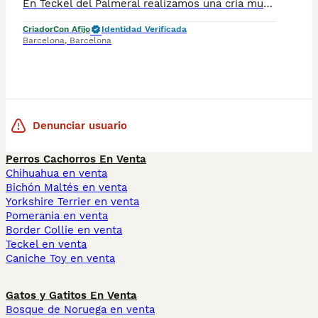
En Teckel del Palmeral realizamos una cría muy limitada, responsable y vocacional, orientada a familias que buscan un Teckel equilibrado, sano y criado con dedicación real. Disponemos de 2 cachorros
Criador
Con Afijo
Identidad Verificada
Barcelona
,
Barcelona
Denunciar usuario
Perros Cachorros En Venta
Chihuahua en venta
Bichón Maltés en venta
Yorkshire Terrier en venta
Pomerania en venta
Border Collie en venta
Teckel en venta
Caniche Toy en venta
Gatos y Gatitos En Venta
Bosque de Noruega en venta