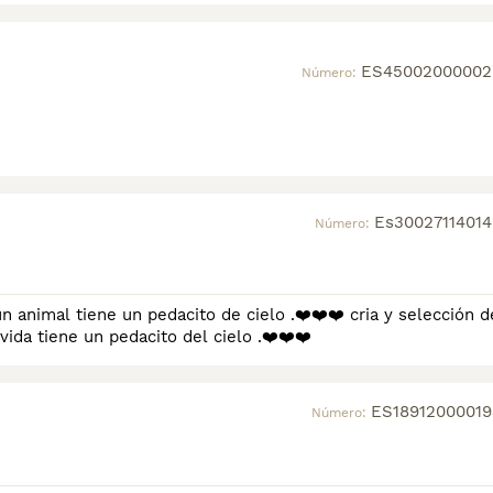
ES45002000002
Número:
Es30027114014
Número:
iene un pedacito de cielo .❤️❤️❤️ cria y selección de
vida tiene un pedacito del cielo .❤️❤️❤️
ES18912000019
Número: