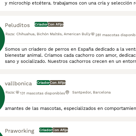
y microchip etcétera. trabajamos con una cría y selección
transporte privado y llegan a su domicilio bajo la
Peluditos
Criador
Con Afijo
Raza:
Chihuahua, Bichón Maltés, American Bully
281
mascotas disponib
Somos un criadero de perros en España dedicado a la venta 
bienestar animal. Criamos cada cachorro con amor, dedicac
sano y socializado. Nuestros cachorros crecen en un entorno familiar, con atención veterinaria constante y una
alimentación de alta calidad. Si buscas un cachorro de ra
vallbonica
Criador
Con Afijo
Raza:
Santpedor, Barcelona
131
mascotas disponibles
amantes de las mascotas, especializados en comportamien
Praworking
Criador
Con Afijo