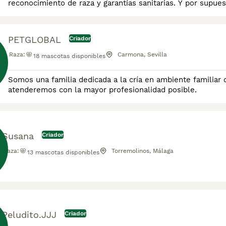
reconocimiento de raza y garantías sanitarias. Y por supues
PETGLOBAL
Criador
Raza:
Carmona, Sevilla
18
mascotas disponibles
Somos una familia dedicada a la cría en ambiente familiar 
atenderemos con la mayor profesionalidad posible.
Susana
Criador
Raza:
Torremolinos, Málaga
13
mascotas disponibles
Peludito.JJJ
Criador