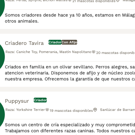
Raza:
Persa, Sphynx, Bichón Maltés
Málaga
21
mascotas disponibles
Somos criadores desde hace ya 10 años, estamos en Málag
otros animales.
Criadero Tavira
Criador
Con Afijo
Raza:
Caniche Toy, Pomerania, Mastín Napolitano
20
mascotas disponib
Criados en familia en un olivar sevillano. Perros alegres, 
atencion veterinaria. Disponemos de afijo y de núcleo zoo
nuestra empresa. Ofrecemos la garantía de que nuestros cac
los máximos cuidados, para asegurarnos que su caráct
Puppysur
Criador
Raza:
Yorkshire Terrier
Sanlúcar de Barram
19
mascotas disponibles
Somos un centro de cría especializado y muy comprometido
Trabajamos con diferentes razas caninas. Todos nuestros ca