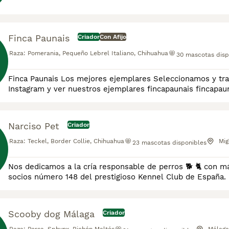
Finca Paunais
Criador
Con Afijo
Raza:
Pomerania, Pequeño Lebrel Italiano, Chihuahua
30
mascotas disp
Finca Paunais Los mejores ejemplares Seleccionamos y trabajamos por mejorar nuestras razas, Podéis seguirnos en
Instagram y ver nuestros 
Narciso Pet
Criador
Raza:
Teckel, Border Collie, Chihuahua
Mig
23
mascotas disponibles
Nos dedicamos a la cría responsable de perros 🐕 🐈 con m
socios número 1
Scooby dog Málaga
Criador