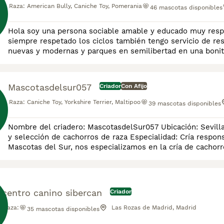
Raza:
American Bully, Caniche Toy, Pomerania
46
mascotas disponibles
Hola soy una persona sociable amable y educado muy respo
siempre respetado los ciclos también tengo servicio de re
nuevas y modernas y parques en semilibertad en una bonita
aire libre
Mascotasdelsur057
Criador
Con Afijo
Raza:
Caniche Toy, Yorkshire Terrier, Maltipoo
39
mascotas disponibles
Nombre del criadero: MascotasdelSur057 Ubicación: Sevilla
y selección de cachorros de raza Especialidad: Cría responsable de pe
Mascotas del Sur, nos especializamos en la cría de cachorr
cuidados desde su nacimiento. Nuestro compromis
centro canino sibercan
Criador
Raza:
Las Rozas de Madrid, Madrid
35
mascotas disponibles