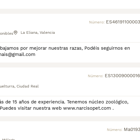
ES46191100003
Número:
La Eliana, Valencia
onibles
ejemplares fincapaunais fincapaunais@gmail.com
ES13009000016
Número:
uelturra, Ciudad Real
ás de 15 años de experiencia. Tenemos núcleo zoológico,
48 del prestigioso Kennel Club de España. Puedes visitar nuestra web www.narcisopet.com .
Ma0193
Número: