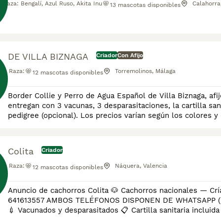
Raza:
Bengalí, Azul Ruso, Akita Inu
Calahorra,
13
mascotas disponibles
DE VILLA BIZNAGA
Criador
Con Afijo
Raza:
Torremolinos, Málaga
12
mascotas disponibles
Border Collie y Perro de Agua Español de Villa Biznaga, af
entregan con 3 vacunas, 3 desparasitaciones, la cartilla sani
pedigree (opcional). Los precios varían según los colores 
Colita
Criador
Raza:
Náquera, Valencia
12
mascotas disponibles
Anuncio de cachorros Colita 🐶 Cachorros nacionales — Cría responsable 📞 También puedes
641613557 AMBOS TELÉFONOS DISPONEN DE WHATSAPP (EL FIJO TAMBIÉN) ✅ Entregados a
💉 Vacunados y desparasitados 📋 Cartilla sanitaria incluida 
2 años por enfermedades congénitas 📄 Contrato + factur