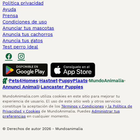
Politica privacidad
Ayuda
Prensa
Condiciones de uso
Anunciar tus mascotas
Anuncia tus cachorros
Anuncia tus gatos
Test perro ideal
Pets4Homes
Hastnet
PuppyPlaats
MundoAnimalia
Annunci Animali
Lancaster Puppies
MundoAnimalia.com utiliza cookies en este sitio para mejorar tu
experiencia de usuario. El uso de este sitio web y otros servicios
constituye la aceptación de los
Términos y Condiciones
y
la Política de
Privacidad y Cookies
de MundoAnimalia. Puedes
Administrar tus
preferencias
en cualquier momento.
© Derechos de autor
2026
-
Mundoanimalia