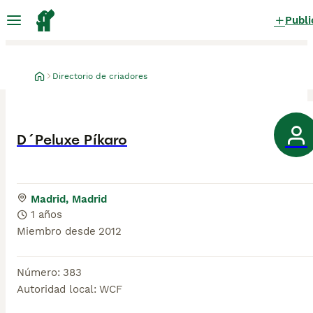
Publi
Directorio de criadores
D´Peluxe Píkaro
Madrid, Madrid
1 años
Miembro desde
2012
Número
:
383
Autoridad local
:
WCF