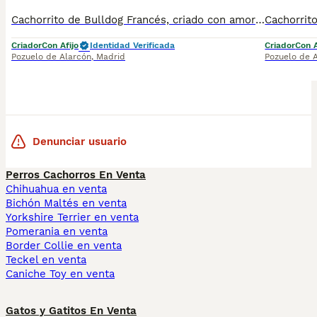
Cachorrito de Bulldog Francés, criado con amor desde sus primeros días, socializado en casa y preparado para integrarse a su próximo hogar con alegría y equilibrio. Nuestra forma de criar: Ambiente fa
Criador
Con Afijo
Identidad Verificada
Criador
Con A
Pozuelo de Alarcón
,
Madrid
Pozuelo de 
Denunciar usuario
Perros Cachorros En Venta
Chihuahua en venta
Bichón Maltés en venta
Yorkshire Terrier en venta
Pomerania en venta
Border Collie en venta
Teckel en venta
Caniche Toy en venta
Gatos y Gatitos En Venta