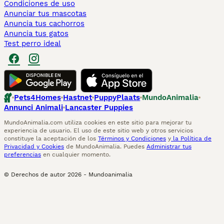
Condiciones de uso
Anunciar tus mascotas
Anuncia tus cachorros
Anuncia tus gatos
Test perro ideal
Pets4Homes
Hastnet
PuppyPlaats
MundoAnimalia
Annunci Animali
Lancaster Puppies
MundoAnimalia.com utiliza cookies en este sitio para mejorar tu
experiencia de usuario. El uso de este sitio web y otros servicios
constituye la aceptación de los
Términos y Condiciones
y
la Política de
Privacidad y Cookies
de MundoAnimalia. Puedes
Administrar tus
preferencias
en cualquier momento.
© Derechos de autor
2026
-
Mundoanimalia