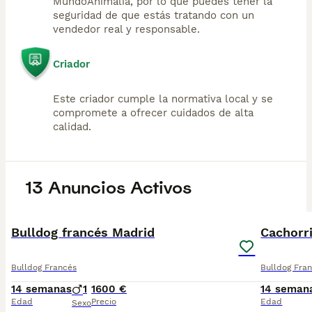
MundoAnimalia, por lo que puedes tener la
seguridad de que estás tratando con un
vendedor real y responsable.
Criador
Este criador cumple la normativa local y se
compromete a ofrecer cuidados de alta
calidad.
13 Anuncios Activos
1
Bulldog francés Madrid
Cachorri
Bulldog Francés
Bulldog Fra
14 semanas
1
1600 €
14 seman
Edad
Precio
Edad
Sexo