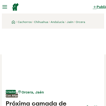
Publi
Cachorros
Chihuahua
Andalucía
Jaén
Orcera
Criador
Orcera, Jaén
1 mes
Con Afijo
Mamá
Próxima camada de