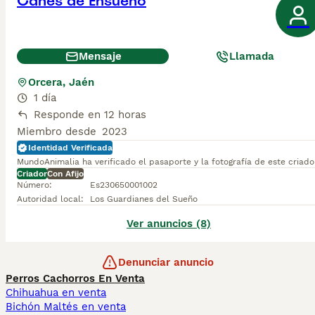
Canes de Ensueño
Mensaje
Llamada
Orcera, Jaén
1 día
Responde en 12 horas
Miembro desde
2023
Identidad Verificada
MundoAnimalia ha verificado el pasaporte y la fotografía de este criado
Criador
Con Afijo
Número
:
Es230650001002
Autoridad local
:
Los Guardianes del Sueño
Ver anuncios (8)
Denunciar anuncio
Perros Cachorros En Venta
Chihuahua en venta
Bichón Maltés en venta