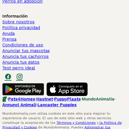
Perros en adopcion
Información
Sobre nosotros
Politica privacidad
Ayuda
Prensa
Condiciones de uso
Anunciar tus mascotas
Anuncia tus cachorros
Anuncia tus gatos
Test perro ideal
Pets4Homes
Hastnet
PuppyPlaats
MundoAnimalia
Annunci Animali
Lancaster Puppies
MundoAnimalia.com utiliza cookies en este sitio para mejorar tu
experiencia de usuario. El uso de este sitio web y otros servicios
constituye la aceptación de los
Términos y Condiciones
y
la Política de
Privacidad y Cookies
de MundoAnimalia. Puedes
Administrar tus