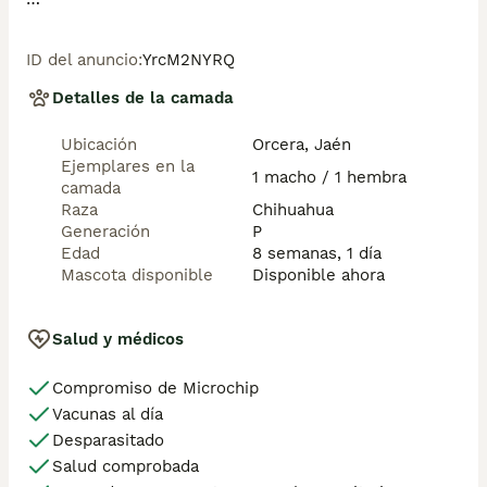
Nuestros cachorros se entregan con:

->Pasaporte 

ID del anuncio
:
YrcM2NYRQ
->Chip 

->Vacunas y desparasitaciones acorde a su edad 

Detalles de la camada
-> Contrato de garantías víricas de 8 dias y genética 
de 1 año

Ubicación
Orcera, Jaén
->Factura 

Ejemplares en la
Impuestos incluidos. 

1 macho / 1 hembra
camada
Raza
Chihuahua
Recogida en nuestras instalaciones o se envía por 
Generación
P
agencia especializada en mascotas (a cargo del 
Edad
8 semanas, 1 día
comprador)

Mascota disponible
Disponible ahora
->Canes de Ensueño 

->Núcleo Zoológico autorizado 

Salud y médicos
Compromiso de Microchip
Vacunas al día
Desparasitado
Salud comprobada