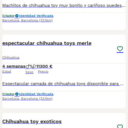
Machitos de chihuahua toy muy bonito y cariñoso puedes venir y verás a los padres aquí, todos los entregamos vacunados desparasitados y cartilla sanitaria precio real escríbenos al WhatsApp 617885222
Criador
Identidad Verificada
Barcelona
,
Barcelona
(33.1km)
5
espectacular chihuahua toys merle
Chihuahua
4 semanas
1
1
1300 €
Edad
Precio
Sexo
Espectacular camada de chihuahua toys disponible para septiembre se entrega con su vacuna y desparacitado y su cartilla correspondiente a su edad y con contrato de garantía víricas y congénitas de
Criador
Identidad Verificada
Barcelona
,
Barcelona
(33.1km)
5
Chihuahua toy exoticos