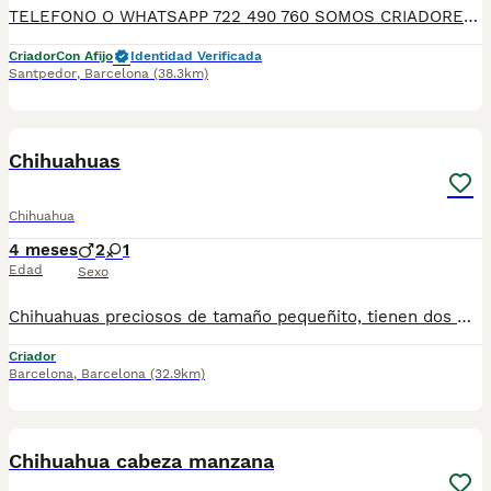
TELEFONO O WHATSAPP 722 490 760 SOMOS CRIADORES DIRECTOS SIN INTERMEDIARIOS! MAS DE 20 AÑOS EN EL SECTOR NOS AVALAN, VALORANDO NO SOLO LA CRIA RESPONSABLE SI NO TAMBIEN LA SELECCIÓN PARA MEJORAR LA RAZA DURANTE TODOS ESTOS AÑOS. NUESTROS CACHORROS SE ENTREGAN PREVIAMENTE REVISADOS POR UN VETERINARIO PROFESIONAL Y BAJO LOS MAS ESTRICTOS CONTROLES DE SALUD, HACEMOS HINCAPIÉ EN SU SOCIABILIZACIÓN PARA SU CORRECTO DESARROLLO NEUROLOGICO! Y OS ASESORAMOS ANTES DURANTE Y DESPUES DE LA ENTREGA PARA QUE TODO SEA LO MAS AFABLE Y FACIL POSIBLE DURANTE LA ADAPTACION! NUESTROS BEBE SE ENTREGAN A PARTIR DE LOS DOS MESES CON SUS VACUNAS AL DIA, DESPARASITADOS Y CON GARANTIAS DE SALUD, MICROCHIP Y CARTILLA DE VACUNACION! SI BUSCAS UN COMPAÑERO SANO Y EQUILIBRADO ESTE ES EL LUGAR, TE ASESORAREMOS DURANTE TODO EL PROCESO NO DUDES EN CONSULTAR POR NUESTROS PEQUES AL 722 490 760
Criador
Con Afijo
Identidad Verificada
Santpedor
,
Barcelona
(38.3km)
6
Chihuahuas
Chihuahua
4 meses
2
1
Edad
Sexo
Chihuahuas preciosos de tamaño pequeñito, tienen dos meses de edad, varios colores disponibles a elegir, se entregan en las mejores condiciones, muy bien cuidados, revisados por nuestro veterinario, vacunados, desparasitados, con cartilla veterinaria, microchip y garantía sanitaria por escrito vírica y genética, se pueden venir a ver sin compromiso cualquier día de la semana. Núcleo Zoológico: T-2500116
Criador
Barcelona
,
Barcelona
(32.9km)
3
Chihuahua cabeza manzana