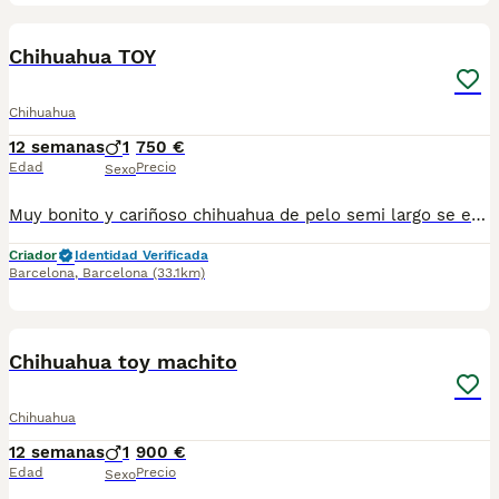
8
Chihuahua TOY
Chihuahua
12 semanas
1
750 €
Edad
Precio
Sexo
Muy bonito y cariñoso chihuahua de pelo semi largo se entrega vacunados desparasitados y cartilla sanitaria precio real escríbenos al WhatsApp 617885222
Criador
Identidad Verificada
Barcelona
,
Barcelona
(33.1km)
9
1
Chihuahua toy machito
Chihuahua
12 semanas
1
900 €
Edad
Precio
Sexo