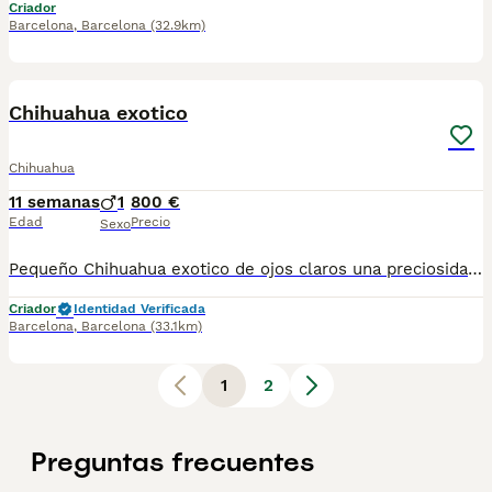
Criador
Barcelona
,
Barcelona
(32.9km)
6
Chihuahua exotico
Chihuahua
11 semanas
1
800 €
Edad
Precio
Sexo
Pequeño Chihuahua exotico de ojos claros una preciosidad esperando para ir a su nuevo hogar.Se entrega con cartilla de vacunacion y desparacion correspondiente a la edad , todos nuestros cachorros se crian en ambiente familiar con mucho amor y mucha dedicación.
Criador
Identidad Verificada
Barcelona
,
Barcelona
(33.1km)
1
2
Preguntas frecuentes