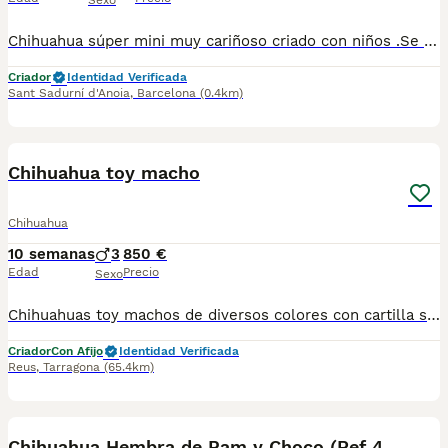
Sexo
Chihuahua súper mini muy cariñoso criado con niños .Se entrega vacunado y desparasitado para más información escribir o llamar al 682908382
Criador
Identidad Verificada
Sant Sadurní d'Anoia
,
Barcelona
(0.4km)
1
Chihuahua toy macho
Chihuahua
10 semanas
3
850 €
Edad
Precio
Sexo
Chihuahuas toy machos de diversos colores con cartilla sanitaria vacuna chip desparasitación con garantía víricas y congenitas
Criador
Con Afijo
Identidad Verificada
Reus
,
Tarragona
(65.4km)
9
Chihuahua Hembra de Pam y Choco (Ref 4143)