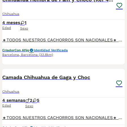
Chihuahua
4 meses
1
Edad
Sexo
🔸TODOS NUESTROS CACHORROS SON NACIONALES🔸 Se entregan con sus vacunas, desparasitaciones internas y externas, microchip y su registro, cartilla sanitaria, contrato de garantías, toda su documentación legal y factura. ✅ Somos un criadero familiar autorizado y certificado por la Generalitat de Catalunya bajo el número de Núcleo Zoológico G25/00314. 💙 Con más de 30 años promoviendo la cría responsable. PARA MÁS INFORMACIÓN: ☎️ TIENDA 933095977 📱 CRIADERO 685878504 📱 WHATSAPP 674320847 🐶 Puedes conocer a los cachorros en persona (cita previa) 💻 Fotos y vídeos www.aquanatura.es 🚙 Hacemos envíos 💰 Financiamos 📌 Calle Roger de Flor 45, muy cerca del Arc de Triomf de Barcelona, de Lunes a Sábados.
Criador
Con Afijo
Identidad Verificada
Barcelona
,
Barcelona
(33.8km)
6
Camada Chihuahua de Gaga y Choc
Chihuahua
4 semanas
2
5
Edad
Sexo
🔸TODOS NUESTROS CACHORROS SON NACIONALES🔸 Se entregan con sus vacunas, desparasitaciones internas y externas, microchip y su registro, cartilla sanitaria, contrato de garantías, toda su documentación legal y factura. ✅ Somos un criadero familiar autorizado y certificado por la Generalitat de Catalunya bajo el número de Núcleo Zoológico G25/00314. 💙 Con más de 30 años promoviendo la cría responsable. PARA MÁS INFORMACIÓN: ☎️ TIENDA 933095977 📱 CRIADERO 685878504 📱 WHATSAPP 674320847 🐶 Puedes conocer a los cachorros en persona (cita previa) 💻 Fotos y vídeos www.aquanatura.es 🚙 Hacemos envíos 💰 Financiamos 📌 Calle Roger de Flor 45, muy cerca del Arc de Triomf de Barcelona, de Lunes a Sábados.