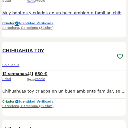
Edad
Precio
Sexo
Muy bonitos y criados en un buen ambiente familiar, chihuahuas toy se entregan vacunados desparasitados y cartilla sanitaria precio real,escríbenos al WhatsApp 617885222
Criador
Identidad Verificada
Barcelona
,
Barcelona
(32.9km)
5
CHIHUAHUA TOY
Chihuahua
12 semanas
1
950 €
Edad
Precio
Sexo
Chihuahuas toy criados en un buen ambiente familiar, se entregan vacunados desparasitados cartilla sanitaria precio real,escríbenos al WhatsApp 61788522
Criador
Identidad Verificada
Barcelona
,
Barcelona
(32.9km)
2