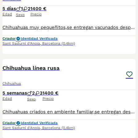
5 días
1
2
1400 €
Edad
Precio
Sexo
Chihuahuas muy pequeñitos,se entregan vacunados desparasitados y con el chip.Para más información escribir o llamar al 682908382
Criador
Identidad Verificada
Sant Sadurní d'Anoia
,
Barcelona
(0.4km)
1
Chihuahua línea rusa
Chihuahua
5 semanas
2
3
1400 €
Edad
Precio
Sexo
Chihuahuas criados en ambiente familiar,se entregan desparasitados y vacunados.Para mas información escribir o llamar al 682908382
Criador
Identidad Verificada
Sant Sadurní d'Anoia
,
Barcelona
(0.4km)