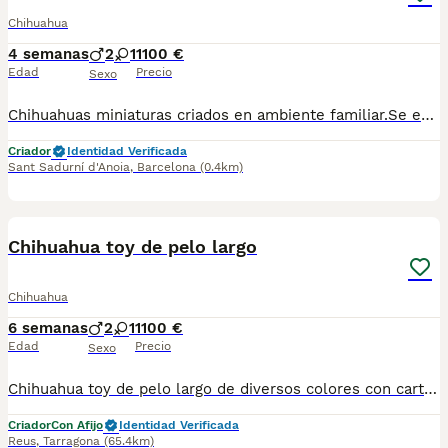
Chihuahua
4 semanas
2
1
1100 €
Edad
Precio
Sexo
Chihuahuas miniaturas criados en ambiente familiar.Se entregan desparasitados vacunados,Para más información escribir o llamar al 682908382
Criador
Identidad Verificada
Sant Sadurní d'Anoia
,
Barcelona
(0.4km)
6
Chihuahua toy de pelo largo
Chihuahua
6 semanas
2
1
1100 €
Edad
Precio
Sexo
Chihuahua toy de pelo largo de diversos colores con cartilla sanitaria vacuna chip desparasitación con garantía víricas y congenitas
Criador
Con Afijo
Identidad Verificada
Reus
,
Tarragona
(65.4km)