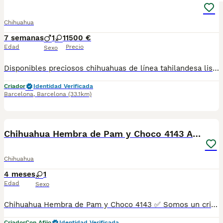
Chihuahua
7 semanas
1
1
1500 €
Edad
Precio
Sexo
Disponibles preciosos chihuahuas de línea tahilandesa listos para ir a su nuevo hogar llenos de energía y cariño para dar.Se entregan con cartilla de vacunacion y desparacion correspondiente a su edad. Todos nuestros cachorros estan criados en ambiente familiar con mucho amor y mucha dedicación.
Criador
Identidad Verificada
Barcelona
,
Barcelona
(33.1km)
5
Chihuahua Hembra de Pam y Choco 4143 AQUANATURA
Chihuahua
4 meses
1
Edad
Sexo
Chihuahua Hembra de Pam y Choco 4143 ✅ Somos un criadero autorizado y certificado por la Generalitat de Catalunya bajo el número de Núcleo Zoológico G25/00314. PARA MÁS INFORMACIÓN: ☎️ 933095977 📱 685878504 / 674320847 🐶 Programa una visita para conocerlos 💻 Más fotos y vídeos en nuestra web www.aquanatura.es 🚙 Hacemos envíos 📌 Calle Roger de Flor 45, muy cerca del Arc de Triomf de Barcelona, de Lunes a Sábados. Se entregan con sus vacunas, desparasitados interna y externamente, con microchip y su registro, cartilla sanitaria y contrato de garantías, documentación legal y factura. AQUANATURA
Criador
Con Afijo
Identidad Verificada