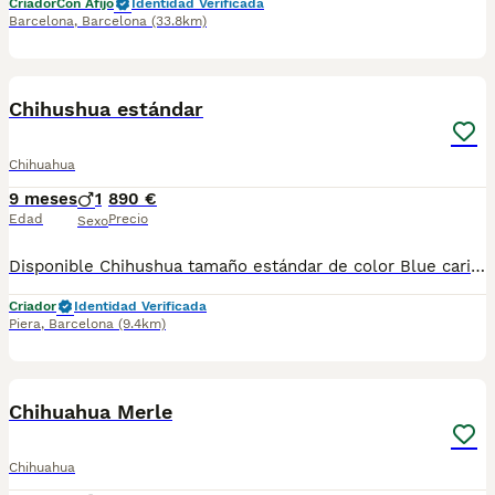
Criador
Con Afijo
Identidad Verificada
Barcelona
,
Barcelona
(33.8km)
3
1
Chihushua estándar
Chihuahua
9 meses
1
890 €
Edad
Precio
Sexo
Disponible Chihushua tamaño estándar de color Blue cariñoso y jugueton. Somos una empresa muy comprometida con el bienestar animal y la cria responsable por ello todos nuestros cachorros son nacidos y criados en nuestro propio Centro , asegurando así un correcto desarrollo y una magnífica socialización, consiguiendo en cada ejemplar un carácter juguetón y extrovertido . Se entregan con el carnet de primeras vacunas con el plan correspondiente a su edad , desparasitados y microchip implantado dado de alta en el registro de Anicom a nombre del nuevo propietario . Facilitamos junto al cachorro contrato de compra con garantías víricas de 15 días y congénitas de 1 año . Contamos con un gran equipo de profesionales entre los que se encuentran educadores, veterinarios y varios auxiliares, cumpliendo así con controles sanitarios diarios . Hacemos envíos a toda España con empresa de transporte privada preocupada por el bienestar y ofreciendo las atenciones necesarias a nuestros bebés . Si estás interesado en alguno de nuestros ejemplares solicita información al 722269698 . También atendemos vía WhatsApp . PRECIO REAL ( incluye el IVA) . Núcleo zoológico B2501315
Criador
Identidad Verificada
Piera
,
Barcelona
(9.4km)
5
Chihuahua Merle
Chihuahua