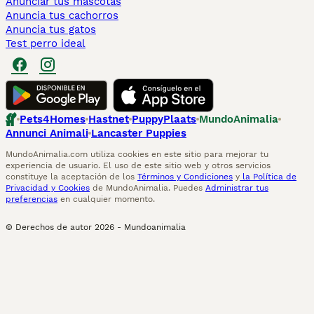
Anunciar tus mascotas
Anuncia tus cachorros
Anuncia tus gatos
Test perro ideal
Pets4Homes
Hastnet
PuppyPlaats
MundoAnimalia
Annunci Animali
Lancaster Puppies
MundoAnimalia.com utiliza cookies en este sitio para mejorar tu
experiencia de usuario. El uso de este sitio web y otros servicios
constituye la aceptación de los
Términos y Condiciones
y
la Política de
Privacidad y Cookies
de MundoAnimalia. Puedes
Administrar tus
preferencias
en cualquier momento.
© Derechos de autor
2026
-
Mundoanimalia