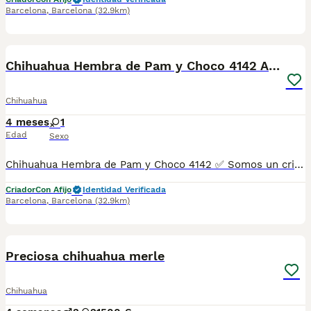
Barcelona
,
Barcelona
(32.9km)
6
Chihuahua Hembra de Pam y Choco 4142 AQUANATURA
Chihuahua
4 meses
1
Edad
Sexo
Chihuahua Hembra de Pam y Choco 4142 ✅ Somos un criadero autorizado y certificado por la Generalitat de Catalunya bajo el número de Núcleo Zoológico G25/00314. PARA MÁS INFORMACIÓN: ☎️ 933095977 📱 685878504 / 674320847 🐶 Programa una visita para conocerlos 💻 Más fotos y vídeos en nuestra web www.aquanatura.es 🚙 Hacemos envíos 📌 Calle Roger de Flor 45, muy cerca del Arc de Triomf de Barcelona, de Lunes a Sábados. Se entregan con sus vacunas, desparasitados interna y externamente, con microchip y su registro, cartilla sanitaria y contrato de garantías, documentación legal y factura. AQUANATURA
Criador
Con Afijo
Identidad Verificada
Barcelona
,
Barcelona
(32.9km)
1
1
Preciosa chihuahua merle
Chihuahua