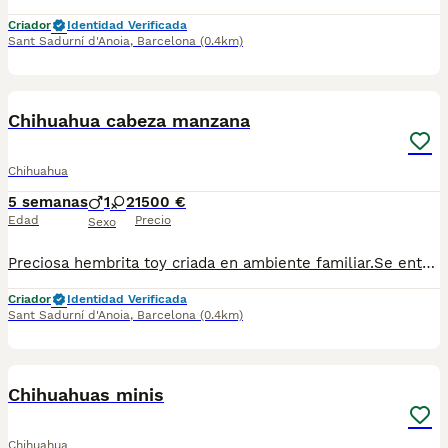
Criador
Identidad Verificada
Sant Sadurní d'Anoia
,
Barcelona
(0.4km)
3
Chihuahua cabeza manzana
Chihuahua
5 semanas
1
2
1500 €
Edad
Precio
Sexo
Preciosa hembrita toy criada en ambiente familiar.Se entrega vacunada desparasitada y con chip.Para más información llamar o escribir al 682908382
Criador
Identidad Verificada
Sant Sadurní d'Anoia
,
Barcelona
(0.4km)
4
Chihuahuas minis
Chihuahua