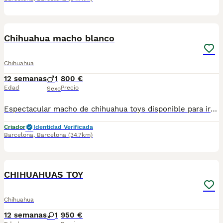
1
Chihuahua macho blanco
Chihuahua
12 semanas
1
800 €
Edad
Precio
Sexo
Espectacular macho de chihuahua toys disponible para ir a su nuevo hogar se entrega con su vacuna y desparacitado y su cartilla correspondiente a su edad
Criador
Identidad Verificada
Barcelona
,
Barcelona
(34.7km)
5
CHIHUAHUAS TOY
Chihuahua
12 semanas
1
950 €