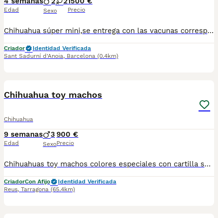
4 semanas
2
2
1500 €
Edad
Precio
Sexo
Chihuahua súper mini,se entrega con las vacunas correspondientes chip y kip alimentación.Para más información escribir o llamar al 682908382
Criador
Identidad Verificada
Sant Sadurní d'Anoia
,
Barcelona
(0.4km)
2
1
Chihuahua toy machos
Chihuahua
9 semanas
3
900 €
Edad
Precio
Sexo
Chihuahuas toy machos colores especiales con cartilla sanitaria vacuna chip desparasitación con garantía víricas y congenitas
Criador
Con Afijo
Identidad Verificada
Reus
,
Tarragona
(65.4km)
1
1