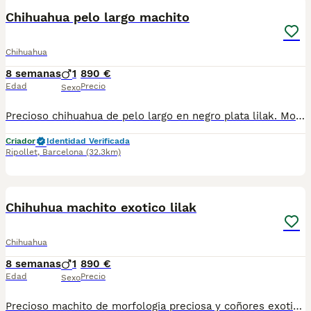
Chihuahua pelo largo machito
Chihuahua
8 semanas
1
890 €
Edad
Precio
Sexo
Precioso chihuahua de pelo largo en negro plata lilak. Morfologia preciosa. Se entrega con toda su documentación al dia. Telef 630714585 . Es el de la foto
Criador
Identidad Verificada
Ripollet
,
Barcelona
(32.3km)
2
Chihuhua machito exotico lilak
Chihuahua
8 semanas
1
890 €
Edad
Precio
Sexo
Precioso machito de morfologia preciosa y coñores exoticos. Se entrega con toda su documentación al dia. Es el de la Foto. 630714585