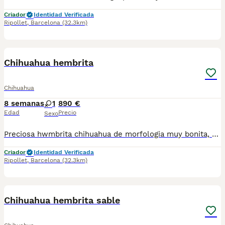
Criador
Identidad Verificada
Ripollet
,
Barcelona
(32.3km)
2
Chihuahua hembrita
Chihuahua
8 semanas
1
890 €
Edad
Precio
Sexo
Preciosa hwmbrita chihuahua de morfologia muy bonita, se entrega con toda documentacion al dia , vacunas y chip . Es la de las fotos. Atiendo WhatsApp 630714585 y llamadas
Criador
Identidad Verificada
Ripollet
,
Barcelona
(32.3km)
4
Chihuahua hembrita sable