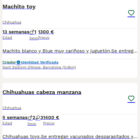
Machito toy
Chihuahua
13 semanas
1
1300 €
Edad
Precio
Sexo
Machito blanco y Blue muy cariñoso y juguetón,Se entrega desparasitado vacunado y chip.Para más información escribir o llamar al 682908382
Criador
Identidad Verificada
Sant Sadurní d'Anoia
,
Barcelona
(0.4km)
2
1
Chihuahuas cabeza manzana
Chihuahua
5 semanas
2
3
1400 €
Edad
Precio
Sexo
Chihuahuas toys,Se entregan vacunados desparasitados y chip.Para más información escribir o llamar al 682908382