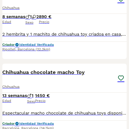
Chihuahua
8 semanas
1
2
890 €
Edad
Precio
Sexo
2 hembrita y 1 machito de chihuahua toy criadoa en casa, padres linea exitica en lilak y sable. Morfologia muy bonita. Mas informacion porwatsap al 630714585
Criador
Identidad Verificada
Ripollet
,
Barcelona
(32.3km)
1
Chihuahua chocolate macho Toy
Chihuahua
13 semanas
1
1450 €
Edad
Precio
Sexo
Espectacular macho chocolate de chihuahua toys disponible para ir a su nuevo hogar se entrega con su vacuna y desparacitado y su cartilla correspondiente a su edad y con contrato de garantía víricas y congénitas
Criador
Identidad Verificada
Barcelona
,
Barcelona
(34.7km)