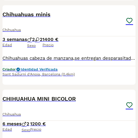
2
Chihuahuas minis
Chihuahua
3 semanas
2
2
1400 €
Edad
Precio
Sexo
Chihuahuas cabeza de manzana,se entregan desparasitados y vacunados para más información llamar o escribir al 682908382
Criador
Identidad Verificada
Sant Sadurní d'Anoia
,
Barcelona
(0.4km)
3
CHIHUAHUA MINI BICOLOR
Chihuahua
6 meses
2
1200 €
Edad
Precio
Sexo