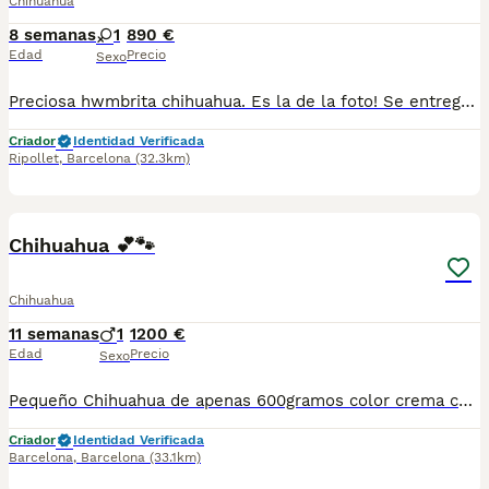
Chihuahua
8 semanas
1
890 €
Edad
Precio
Sexo
Preciosa hwmbrita chihuahua. Es la de la foto! Se entregara con vacunas y chip. Para mas información atiendo WhatsApp y telef 630714585
Criador
Identidad Verificada
Ripollet
,
Barcelona
(32.3km)
3
1
Chihuahua 💕🐾
Chihuahua
11 semanas
1
1200 €
Edad
Precio
Sexo
Pequeño Chihuahua de apenas 600gramos color crema con ojos verdes un pequeño y precioso ejemplar listo para ir a su nuevo hogar.Se entrega con su cartilla de vacunacion y desparacion correspondiente a su edad. Todos nuestros cachorros estan criados en ambiente familiar con mucho amor y mucha dedicación.
Criador
Identidad Verificada
Barcelona
,
Barcelona
(33.1km)