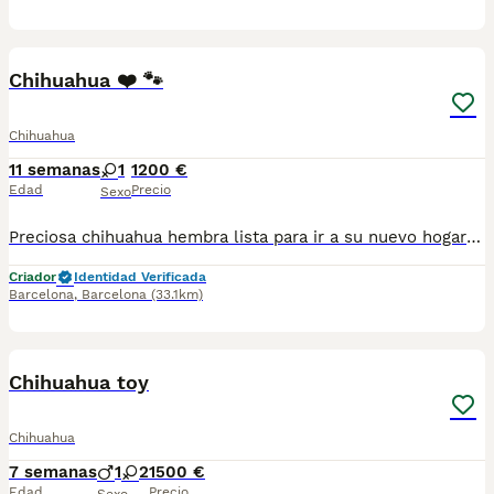
6
1
Chihuahua ❤️ 🐾
Chihuahua
11 semanas
1
1200 €
Edad
Precio
Sexo
Preciosa chihuahua hembra lista para ir a su nuevo hogar llena de energía muy alegre y cariñosa.Se entrega con su cartilla de vacunacion y desparacion correspondiente a su edad. Todos nuestros cachorros estan criados en ambiente familiar con mucho amor y mucha dedicación.
Criador
Identidad Verificada
Barcelona
,
Barcelona
(33.1km)
1
1
Chihuahua toy
Chihuahua
7 semanas
1
2
1500 €
Edad
Precio