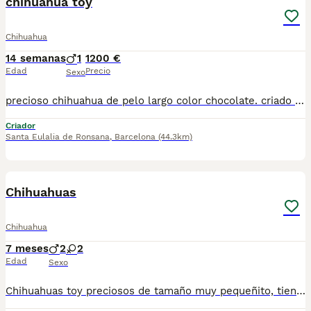
chihuahua toy
Chihuahua
14 semanas
1
1200 €
Edad
Precio
Sexo
precioso chihuahua de pelo largo color chocolate. criado en ambiente familiar, caràcter excepcional y buena morfologia,
Criador
Santa Eulalia de Ronsana
,
Barcelona
(44.3km)
5
Chihuahuas
Chihuahua
7 meses
2
2
Edad
Sexo
Chihuahuas toy preciosos de tamaño muy pequeñito, tienen dos meses de edad, varios colores disponibles a elegir, se entregan en las mejores condiciones, muy bien cuidados, revisados por nuestro veterinario, vacunados, desparasitados, con cartilla veterinaria, microchip y garantía sanitaria por escrito vírica y congénita, se pueden venir a ver sin compromiso cualquier día de la semana. Núcleo Zoológico: T-2500116