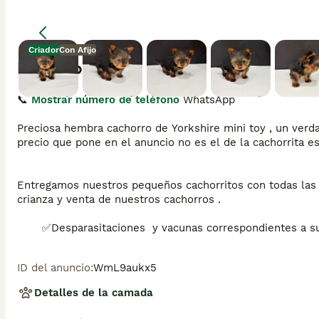
Criador
Con Afijo
Descripción
📞 
Mostrar número de teléfono
 WhatsApp

Preciosa hembra cachorro de Yorkshire mini toy , un verdad
precio que pone en el anuncio no es el de la cachorrita es 
Entregamos nuestros pequeños cachorritos con todas las g
crianza y venta de nuestros cachorros .

       ✅Desparasitaciones  y vacunas correspondientes a su
       ✅Cartilla de vacunación .

       ✅Revisiones veterinarias .

ID del anuncio
:
WmL9aukx5
       ✅Garantías víricas de 15 días .

       ✅Garantías genéticas de un año .

Detalles de la camada
Seriedad , confianza y bienestar animal son nuestra priorid