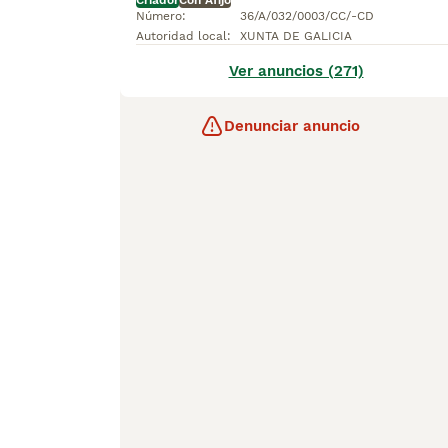
Criador
Con Afijo
Número
:
36/A/032/0003/CC/-CD
Autoridad local
:
XUNTA DE GALICIA
Ver anuncios (271)
Denunciar anuncio