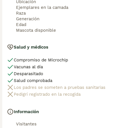
Ubicación
Ejemplares en la camada
También ofrecemos transporte propio para nuestros pequeñ
Raza
reembolso . (con coste adicional) . Mandamos a toda Españ
Generación
Edad
Mascota disponible
Disponemos de varias razas 

Si no esta la raza que queréis llámanos , intentaremos en
Salud y médicos
Compromiso de Microchip
Vacunas al día
Desparasitado
Salud comprobada
Los padres se someten a pruebas sanitarias
Pedigrí registrado en la recogida
Información
Visitantes