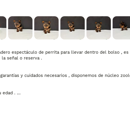
ero espectáculo de perrita para llevar dentro del bolso , es d
la señal o reserva .

arantías y cuidados necesarios , disponemos de núcleo zooló
 edad . 

ad .
