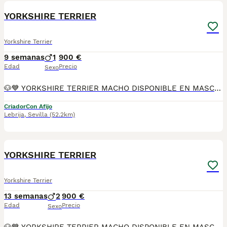
YORKSHIRE TERRIER
Yorkshire Terrier
9 semanas
1
900 €
Edad
Precio
Sexo
🐶💙 YORKSHIRE TERRIER MACHO DISPONIBLE EN MASCOTAS DEL SUR 💙🐶 En Mascotas del Sur tenemos disponible un precioso Yorkshire Terrier macho, criado con mucho cariño, atención personalizada y en un ambiente familiar, donde recibe todos los cuidados necesarios para crecer sano, feliz y bien socializado. Somos un criadero con Núcleo Zoológico autorizado, licencia de apertura y código de explotación, comprometidos con la cría responsable y el bienestar de cada uno de nuestros cachorros. 📍 Ubicados en Sevilla 📞 611 723 226 📸 Instagram: @mimascotasdelsur057 Descubre más fotos y vídeos reales de nuestros cachorros. Nuestro cachorro se entrega: ✅ Revisado por veterinario. ✅ Con microchip. ✅ Pasaporte y cartilla sanitaria. ✅ Vacunado y desparasitado. ✅ Contrato con garantías víricas y congénitas. 🚚 Realizamos envíos a toda España. (El coste del transporte no está incluido en el precio del cachorro). También ofrecemos: 🏡 Recogida en nuestras instalaciones. 📱 Videollamada para conocer al cachorro antes de realizar la reserva. 🔒 Posibilidad de reserva y pago contrareembolso. 💶 El precio publicado en el anuncio es el precio real. 🐾 Nuestro Yorkshire Terrier ha sido criado con dedicación, cariño y una excelente socialización para que llegue perfectamente adaptado a su nueva familia. Solo atendemos a personas realmente interesadas en ofrecer un hogar responsable, donde reciba todo el amor y los cuidados que merece durante toda su vida. #YorkshireTerrier #Yorkshire #YorkshireMacho #YorkshireEspaña #Yorkie #CachorroYorkshire #PerrosDeCompañia #MascotasDelSur057 #MascotasDelSur #CachorrosSevilla #CriaderoAutorizado #NucleoZoologico #CachorrosConAmor #PerrosFelices #CachorrosEspaña #AmorAnimal
Criador
Con Afijo
Lebrija
,
Sevilla
(52.2km)
17
1
YORKSHIRE TERRIER
Yorkshire Terrier
13 semanas
2
900 €
Edad
Precio
Sexo