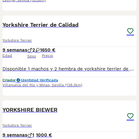
Lebrija
,
Sevilla
(52.2km)
4
3
Yorkshire Terrier de Calidad
Yorkshire Terrier
9 semanas
2
1
650 €
Edad
Precio
Sexo
Disponible 1 machos y 2 hembra de yorkshire terrier de excelente linea, muy buena calidad, están listos para la entrega, hay disponibilidad de envío, se entregan con su vacuna y cartilla, más información al privado!!
Criador
Identidad Verificada
Villanueva del Río y Minas
,
Sevilla
(138.3km)
19
YORKSHIRE BIEWER
Yorkshire Terrier
9 semanas
1
1000 €