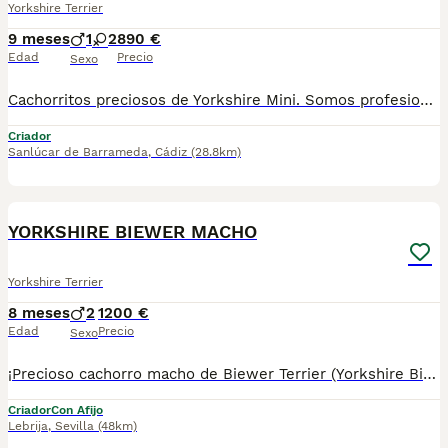
Yorkshire Terrier
9 meses
1
2
890 €
Edad
Precio
Sexo
Cachorritos preciosos de Yorkshire Mini. Somos profesionales con años de experiencia. Entregamos a nuestros cachorritos con revisión Veterinaria, Factura de compra garantía vírica, formulario de reconocimiento de raza pura, junto con su cartilla de vacunación y desparasitacion al día de la entrega. Hacemos envíos a toda la península y Baleares. Disponemos de servicio propio de transporte. Posibilidad de pago contrareembolso. Para más información no dude en contactar con nosotros. TLF: 649297709. Solo atiendo wasap o tlf. Gracias
Criador
Sanlúcar de Barrameda
,
Cádiz
(28.8km)
17
YORKSHIRE BIEWER MACHO
Yorkshire Terrier
8 meses
2
1200 €
Edad
Precio
Sexo
¡Precioso cachorro macho de Biewer Terrier (Yorkshire Biewer) disponible! ❤️ El Biewer Terrier es una raza elegante y exclusiva, derivada del Yorkshire Terrier, destacada por su hermoso pelaje tricolor (blanco, negro y oro) largo y sedoso. Son perros pequeños, inteligentes, alegres, muy cariñosos y leales, perfectos como compañeros familiares. Hipoalergénicos, ideales para apartamentos y personas con alergias, ya que apenas sueltan pelo. Criados con mucho cariño en ambiente familiar, con socialización desde pequeños para que sean equilibrados y afectuosos. Nuestros cachorros se entregan revisados por veterinario y con: • Chip • Pasaporte y cartilla sanitaria • Vacunados y desparasitados • Contrato con garantías víricas y congénitas 📸 Para ver más fotos y vídeos reales de nuestros cachorros, síguenos en Instagram: @mimascotasdelsur057 Somos Mascotas del Sur, ubicados en Sevilla. 📞 Contacto: 611723226 Realizamos envíos a toda España y Gibraltar (precio del envío no incluido en el del cachorro). Posibilidad de recogida directa en nuestras instalaciones o envío seguro. Disponemos de videollamada para que conozcas al cachorro antes de la reserva. Ofrecemos posibilidad de reserva y pago contrareembolso. El precio indicado en el anuncio es real. Solo atendemos a personas realmente interesadas en ofrecer un buen hogar. 🏡💕 #BiewerTerrier #YorkshireBiewer #BiewerYorkie #CachorrosBiewer #BiewerMacho #YorkshireTerrier #TerrierBiewer #CachorrosEnVenta #CachorrosEspaña #PerrosSevilla #PerrosPequeños #CachorroAdorable #PerrosHipoalergenicos #MascotasSevilla #BiewerPuppy #YorkieBiewer #CachorrosYorkshire #PerrosDeRaza #MascotasDelSur #Cachorros2026
Criador
Con Afijo
Lebrija
,
Sevilla
(48km)