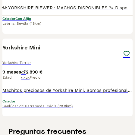
🐶 YORKSHIRE BIEWER · MACHOS DISPONIBLES 🐾 Disponibles preciosos machos Yorkshire Biewer 🐾 El Yorkshire Biewer es una raza pequeña y muy apreciada por su carácter alegre, cariñoso y sociable. Son perros muy apegados a su familia, inteligentes y fáciles de educar. Ideales como perros de compañía, se adaptan perfectamente a la vida en piso y destacan por su belleza y dulzura. Somos Mascotas del Sur, criadores responsables ubicados en Sevilla. 📸 Instagram: @mimascotasdelsur057 Para ver más fotos y vídeos reales de nuestros cachorros. 🚚 Realizamos envíos a toda España y Gibraltar • El precio del envío no está incluido en el precio del cachorro • Posibilidad de envío o recogida directa en nuestras instalaciones 📹 Disponemos de videollamada para conocer a los cachorros antes de la reserva. 💳 Posibilidad de reserva y pago contrareembolso 💰 El precio indicado en el anuncio es real. Nuestros cachorros se entregan criados en ambiente familiar, con cariño y socialización desde pequeños, revisados por veterinario y con: • Chip • Pasaporte y cartilla sanitaria • Vacunados y desparasitados • Contrato con garantías víricas y congénitas 📞 Teléfono: 611 72 32 26 🐶 Criados con dedicación y atención diaria. ⚠️ Solo atendemos a personas realmente interesadas en ofrecer un buen hogar. #yorkshirebiewer #biewer #biewerterrier #yorkshire #machos #cachorros #mascotasdelsur #criadoresresponsables #perrospequeños #perrosdefamilia #sevilla #andalucia #enviosatodaespaña #gibraltar #perroscongarantia #cachorrosenventa #amorcanino #perrosdecompañia
Criador
Con Afijo
Lebrija
,
Sevilla
(48km)
2
Yorkshire Mini
Yorkshire Terrier
9 meses
2
890 €
Edad
Precio
Sexo
Machitos preciosos de Yorkshire Mini. Somos profesionales con años de experiencia. Entregamos a nuestros cachorritos con revisión Veterinaria, Factura de compra garantía vírica formulario de reconocimiento de raza pura junto con su cartilla de vacunación y desparasitacion al día de la entrega. Hacemos envíos a toda la península y Baleares. Disponemos de servicio propio de transporte. Posibilidad de pago contrareembolso. Para más información no dude en contactar con nosotros. TLF: 649297709. Solo atiendo wasap o tlf. Gracias
Criador
Sanlúcar de Barrameda
,
Cádiz
(28.8km)
Preguntas frecuentes