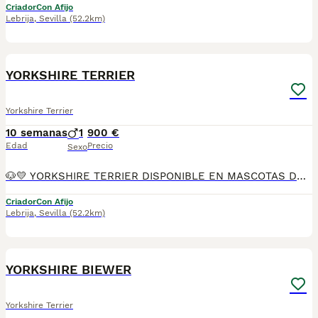
Criador
Con Afijo
Lebrija
,
Sevilla
(52.2km)
10
YORKSHIRE TERRIER
Yorkshire Terrier
10 semanas
1
900 €
Edad
Precio
Sexo
🐶💛 YORKSHIRE TERRIER DISPONIBLE EN MASCOTAS DEL SUR 💛🐶 En Mascotas del Sur tenemos disponible un precioso Yorkshire Terrier, criado con mucho cariño, atención personalizada y en un ambiente familiar, donde recibe todos los cuidados necesarios para crecer sano, feliz y perfectamente socializado. Somos un criadero con Núcleo Zoológico autorizado, licencia de apertura y código de explotación, ofreciendo confianza, transparencia y todas las garantías para que puedas incorporar a tu familia un cachorro criado de forma responsable. 📍 Ubicados en Sevilla 📞 611 723 226 📸 Instagram: @mimascotasdelsur057 Descubre más fotos y vídeos reales de nuestros cachorros. Nuestro cachorro se entrega: ✅ Revisado por veterinario. ✅ Con microchip. ✅ Pasaporte y cartilla sanitaria. ✅ Vacunado y desparasitado. ✅ Contrato con garantías víricas y congénitas. 🚚 Realizamos envíos a toda España. (El coste del transporte no está incluido en el precio del cachorro). También ofrecemos: 🏡 Recogida en nuestras instalaciones. 📱 Videollamada para conocer al cachorro antes de realizar la reserva. 🔒 Posibilidad de reserva y pago contrareembolso. 💶 El precio publicado en el anuncio es el precio real. 🐾 Nuestros Yorkshire Terrier crecen rodeados de cariño, con una excelente socialización y atención diaria, para que lleguen a su nuevo hogar sanos, equilibrados y preparados para formar parte de la familia desde el primer día. Solo atendemos a personas realmente interesadas en ofrecer un hogar responsable, lleno de amor y cuidados para toda la vida. #YorkshireTerrier #Yorkshire #Yorkie #YorkshireEspaña #CachorroYorkshire #PerrosDeCompañia #MascotasDelSur057 #MascotasDelSur #CachorrosSevilla #CriaderoAutorizado #NucleoZoologico #CachorrosConAmor #PerrosFelices #CachorrosEspaña #AmorAnimal
Criador
Con Afijo
Lebrija
,
Sevilla
(52.2km)
22
YORKSHIRE BIEWER
Yorkshire Terrier