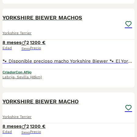
20
YORKSHIRE BIEWER MACHOS
Yorkshire Terrier
8 meses
2
1200 €
Edad
Precio
Sexo
🐾 Disponible precioso macho Yorkshire Biewer 🐾 El Yorkshire Biewer es una raza pequeña y muy especial, conocida por su carácter alegre, cariñoso y sociable. Es un perro muy apegado a su familia, inteligente y fácil de educar. Ideal como perro de compañía, se adapta perfectamente a la vida en piso y destaca por su belleza y equilibrio. Somos Mascotas del Sur, criadores responsables ubicados en Sevilla. 📸 Instagram: @mimascotasdelsur057 Para ver más fotos y vídeos reales de nuestros cachorros. 🚚 Realizamos envíos a toda España y Gibraltar • El precio del envío no está incluido en el precio del cachorro • Posibilidad de envío o recogida directa en nuestras instalaciones 📹 Disponemos de videollamada para conocer al cachorro antes de la reserva. 💳 Posibilidad de reserva y pago contrareembolso 💰 El precio indicado en el anuncio es real. Nuestros cachorros se entregan criados en ambiente familiar, con cariño y socialización desde pequeños, revisados por veterinario y con: • Chip • Pasaporte y cartilla sanitaria • Vacunados y desparasitados • Contrato con garantías víricas y congénitas 📞 Teléfono: 611 72 32 26 🐶 Criado con dedicación, atención diaria y mucho amor. ⚠️ Solo atendemos a personas realmente interesadas en ofrecer un buen hogar. #yorkshirebiewer #biewer #biewerterrier #yorkshire #macho #cachorros #mascotasdelsur #criadoresresponsables #perrospequeños #perrosdefamilia #sevilla #andalucia #enviosatodaespaña #gibraltar #perroscongarantia #cachorrosenventa #amorcanino #perrosdecompañia
Criador
Con Afijo
Lebrija
,
Sevilla
(48km)
20
YORKSHIRE BIEWER MACHO
Yorkshire Terrier
8 meses
2
1200 €
Edad
Precio
Sexo