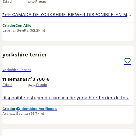
Edad
Precio
Sexo
🐾✨ CAMADA DE YORKSHIRE BIEWER DISPONIBLE EN MASCOTAS DEL SUR ✨🐾 En Mascotas del Sur tenemos disponible una preciosa camada de Yorkshire Biewer, cachorritos criados con cariño, atención diaria y en ambiente familiar desde sus primeros días. Contamos con Núcleo Zoológico autorizado, licencia de apertura y código de explotación, trabajando con compromiso, transparencia y cuidado en cada entrega. 📍 Ubicados en Sevilla 📞 611723226 📸 Instagram: @mimascotasdelsur057 Para ver más fotos y vídeos reales de nuestros cachorros. Nuestros Yorkshire Biewer se entregan: ✅ Revisados por veterinario ✅ Con chip ✅ Pasaporte y cartilla sanitaria ✅ Vacunados y desparasitados ✅ Contrato con garantías víricas y congénitas 🚚 Realizamos envíos a toda España. (El precio del envío no está incluido en el precio del cachorro). También ofrecemos: 🏡 Recogida directa en nuestras instalaciones 📱 Videollamada para conocer al cachorro antes de la reserva 🔒 Posibilidad de reserva y pago contrareembolso 💶 El precio indicado en el anuncio es real. 🐶 Cachorros criados con mucho cariño, con una correcta socialización para que lleguen a sus nuevas familias felices y adaptados. Solo atendemos a personas realmente interesadas en ofrecer un buen hogar y todos los cuidados que necesitan. #YorkshireBiewer #BiewerYorkshire #YorkshireBiewerEspaña #CachorrosBiewer #YorkshireEspaña #MascotasDelSur #CachorrosSevilla #PerrosDeCompañia #CachorrosConAmor #CriaderoAutorizado #NucleoZoologico #PerrosFelices #AmorAnimal #CachorrosEspaña
Criador
Con Afijo
Lebrija
,
Sevilla
(52.2km)
12
yorkshire terrier
Yorkshire Terrier
11 semanas
3
700 €
Edad
Precio
Sexo
disponible estupenda camada de yorkshire terrier de los mas pequeños en esta raza de los mas toys que podeis encontrar estan vacunados desprasitado y con la cartilla del veterinario hacemos envio a toda españa con posibilidad de contrarembolso llamanos y te informamos cachorros criado en ambiente familiar todos nuestros cachorros van con contrato
Criador
Identidad Verificada
Arahal
,
Sevilla
(96.7km)
18