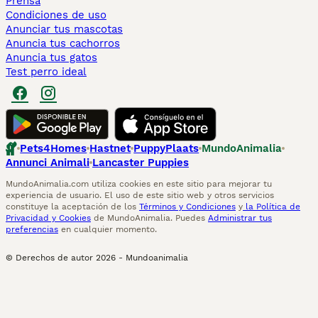
Prensa
Condiciones de uso
Anunciar tus mascotas
Anuncia tus cachorros
Anuncia tus gatos
Test perro ideal
Pets4Homes
Hastnet
PuppyPlaats
MundoAnimalia
Annunci Animali
Lancaster Puppies
MundoAnimalia.com utiliza cookies en este sitio para mejorar tu
experiencia de usuario. El uso de este sitio web y otros servicios
constituye la aceptación de los
Términos y Condiciones
y
la Política de
Privacidad y Cookies
de MundoAnimalia. Puedes
Administrar tus
preferencias
en cualquier momento.
© Derechos de autor
2026
-
Mundoanimalia