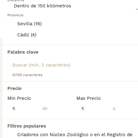
misma categoría.
Distancia
personalidad y siempre está listo para comerse el mundo.
ANUNCIOS PROMOCIONADOS
Lee nuestra
Provincia
página de consejos de compra de Yorkshire
Terrier
para obtener información sobre esta raza de perro.
BOOST
Sevilla (16)
Cádiz (4)
Palabra clave
0/100 caracteres
6
1
Precio
Min Precio
Max Precio
CACHORROS DE YORKSHIRE TERRIER
€
€
Yorkshire Terrier
8 semanas
Filtros populares
2
1
850 €
Edad
Precio
Sexo
Criadores con Núcleo Zoológico o en el Registro de