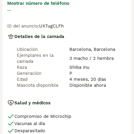
Mostrar número de teléfono
💻 Más fotos y vídeos en nuestra web 
www.aquanatura.es

ID del anuncio
:
UXTugCLFh
🚙 Hacemos envíos

Detalles de la camada
📌 Calle Roger de Flor 45, muy cerca del Arc de Triomf 
Ubicación
Barcelona, Barcelona
de Barcelona, de Lunes a Sábados.

Ejemplares en la
3 macho / 2 hembra
camada
Se entregan con sus vacunas, desparasitados interna y 
Raza
Shiba Inu
externamente, con microchip y su registro, cartilla 
Generación
P
sanitaria y contrato de garantías, documentación legal 
Edad
4 meses, 20 días
y factura.
Mascota disponible
Disponible ahora
Salud y médicos
Compromiso de Microchip
Vacunas al día
Desparasitado