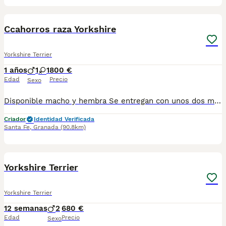
1
1
Ccahorros raza Yorkshire
Yorkshire Terrier
1 años
1
1
800 €
Edad
Precio
Sexo
Disponible macho y hembra Se entregan con unos dos meses y medio de edad y sus vacunas correspondientes, desparasitados, certificado de salud, garantías por escrito tanto por enfermedad vírica como congénito genética. Todos los cachorros son descendientes de las mejores líneas nacionales, criados por profesionales expertos. Se entregan en toda España con transporte propio de alta calidad preparado para animales, van en vehículo climatizado con chófer particular a cargo del comprador. Teléfono / Whats app: 641 92 23 90 Precio a partir de 800€
Criador
Identidad Verificada
Santa Fe
,
Granada
(90.8km)
3
Yorkshire Terrier
Yorkshire Terrier
12 semanas
2
680 €
Edad
Precio
Sexo