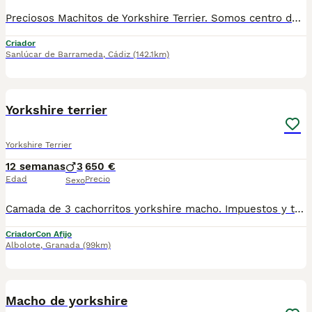
Preciosos Machitos de Yorkshire Terrier. Somos centro de mascotas con años de experiencia. Diariamente cuidamos, supervisamos y mimamos a nuestros cachorritos. Los entregamos con Revisión Veterinaria, Factura de compra, garantía vírica, formulario de reconocimiento de raza pura, junto con su cartilla de vacunación y desparasitacion al día de la entrega. Hacemos envíos a toda la península y Baleares mediante servicio propio de transporte. Posibilidad de pago contrareembolso. Para más información no dude en contactar con nosotros. TLF: 649297709. Solo atiendo wasap o tlf. Gracias
Criador
Sanlúcar de Barrameda
,
Cádiz
(142.1km)
1
1
Yorkshire terrier
Yorkshire Terrier
12 semanas
3
650 €
Edad
Precio
Sexo
Camada de 3 cachorritos yorkshire macho. Impuestos y transporte no incluidos. Realizamos envíos a toda España ( Barcelona, Madrid, Mallorca, Marbella, etc). Se entregan con sus vacunas y desparasitaciones correspondientes, cartilla, chip y contrato. Pedigree opcional. Para más información contactar: 958 26 94 55 Web: www.centropuppyhome.com
Criador
Con Afijo
Albolote
,
Granada
(99km)
3
Macho de yorkshire