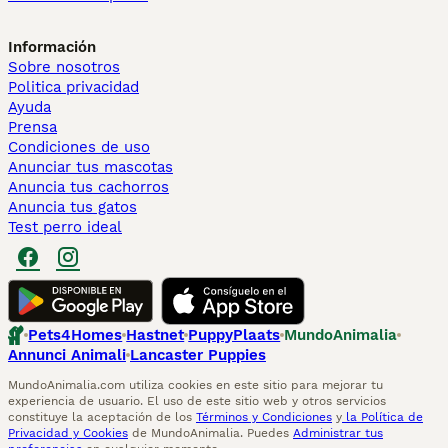
Información
Sobre nosotros
Politica privacidad
Ayuda
Prensa
Condiciones de uso
Anunciar tus mascotas
Anuncia tus cachorros
Anuncia tus gatos
Test perro ideal
Pets4Homes
Hastnet
PuppyPlaats
MundoAnimalia
Annunci Animali
Lancaster Puppies
MundoAnimalia.com utiliza cookies en este sitio para mejorar tu
experiencia de usuario. El uso de este sitio web y otros servicios
constituye la aceptación de los
Términos y Condiciones
y
la Política de
Privacidad y Cookies
de MundoAnimalia. Puedes
Administrar tus