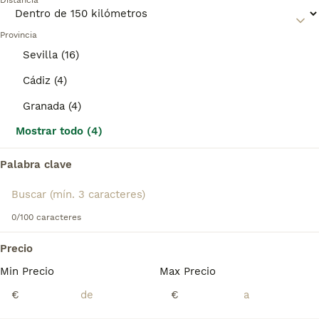
misma categoría.
Distancia
personalidad y siempre está listo para comerse el mundo.
ANUNCIOS PROMOCIONADOS
Provincia
Lee nuestra
página de consejos de compra de Yorkshire
Terrier
para obtener información sobre esta raza de perro.
BOOST
Sevilla (16)
Cádiz (4)
Granada (4)
Mostrar todo (4)
Palabra clave
6
1
0/100 caracteres
CACHORROS DE YORKSHIRE TERRIER
Precio
Yorkshire Terrier
Min Precio
Max Precio
7 semanas
2
1
850 €
€
€
Edad
Precio
Sexo