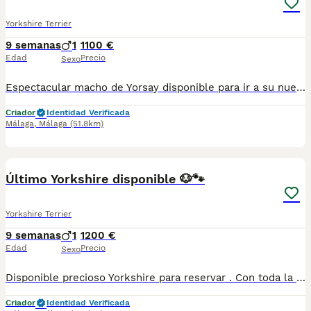
Yorkshire Terrier
9 semanas
1
1100 €
Edad
Precio
Sexo
Espectacular macho de Yorsay disponible para ir a su nuevo hogar se entrega con su vacuna y desparacitado y su cartilla correspondiente a su edad
Criador
Identidad Verificada
Málaga
,
Málaga
(51.8km)
2
Último Yorkshire disponible 🐶🐾
Yorkshire Terrier
9 semanas
1
1200 €
Edad
Precio
Sexo
Disponible precioso Yorkshire para reservar . Con toda la documentación al día, vacunado,desparasitado y con la cartilla adecuada a su edad. Estamos en Sevilla, también disponemos de transporte. Criados en ambiente familiar súper cariñosos y sociables. Pregunten sin compromiso
Criador
Identidad Verificada