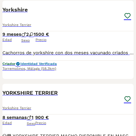
Yorkshire
Yorkshire Terrier
9 meses
2
1
500 €
Edad
Precio
Sexo
Cachorros de yorkshire con dos meses vacunado criados en ambiente familiar machos 500 a 600 hembras 600 a 800 estamos en Málaga hacemos envíos contrarreembolso 603574813
Criador
Identidad Verificada
Torremolinos
,
Málaga
(58.3km)
16
1
YORKSHIRE TERRIER
Yorkshire Terrier
8 semanas
1
900 €
Edad
Precio
Sexo