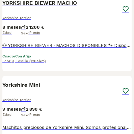
YORKSHIRE BIEWER MACHO
Yorkshire Terrier
8 meses
2
1200 €
Edad
Precio
Sexo
🐶 YORKSHIRE BIEWER · MACHOS DISPONIBLES 🐾 Disponibles preciosos machos Yorkshire Biewer 🐾 El Yorkshire Biewer es una raza pequeña y muy apreciada por su carácter alegre, cariñoso y sociable. Son perros muy apegados a su familia, inteligentes y fáciles de educar. Ideales como perros de compañía, se adaptan perfectamente a la vida en piso y destacan por su belleza y dulzura. Somos Mascotas del Sur, criadores responsables ubicados en Sevilla. 📸 Instagram: @mimascotasdelsur057 Para ver más fotos y vídeos reales de nuestros cachorros. 🚚 Realizamos envíos a toda España y Gibraltar • El precio del envío no está incluido en el precio del cachorro • Posibilidad de envío o recogida directa en nuestras instalaciones 📹 Disponemos de videollamada para conocer a los cachorros antes de la reserva. 💳 Posibilidad de reserva y pago contrareembolso 💰 El precio indicado en el anuncio es real. Nuestros cachorros se entregan criados en ambiente familiar, con cariño y socialización desde pequeños, revisados por veterinario y con: • Chip • Pasaporte y cartilla sanitaria • Vacunados y desparasitados • Contrato con garantías víricas y congénitas 📞 Teléfono: 611 72 32 26 🐶 Criados con dedicación y atención diaria. ⚠️ Solo atendemos a personas realmente interesadas en ofrecer un buen hogar. #yorkshirebiewer #biewer #biewerterrier #yorkshire #machos #cachorros #mascotasdelsur #criadoresresponsables #perrospequeños #perrosdefamilia #sevilla #andalucia #enviosatodaespaña #gibraltar #perroscongarantia #cachorrosenventa #amorcanino #perrosdecompañia
Criador
Con Afijo
Lebrija
,
Sevilla
(120.5km)
2
Yorkshire Mini
Yorkshire Terrier
9 meses
2
890 €
Edad
Precio
Sexo
Machitos preciosos de Yorkshire Mini. Somos profesionales con años de experiencia. Entregamos a nuestros cachorritos con revisión Veterinaria, Factura de compra garantía vírica formulario de reconocimiento de raza pura junto con su cartilla de vacunación y desparasitacion al día de la entrega. Hacemos envíos a toda la península y Baleares. Disponemos de servicio propio de transporte. Posibilidad de pago contrareembolso. Para más información no dude en contactar con nosotros. TLF: 649297709. Solo atiendo wasap o tlf. Gracias