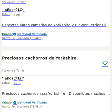
Yorkshire Terrier
1 años
1
1
Edad
Sexo
Espectaculares camadas de Yorkshire y Biewer Terrier Disponibles machos y hembras, de tamaño estándar y toy Criados por un equipo de profesionales con años de experiencia, que cuidan a los animales por vocación, aplicando una cría ética y responsable para que cada cachorro se desarrolle con la mejor salud y con un buen temperamento. Todos los cachorritos se entregan con unos dos meses y medio de edad y sus vacunas correspondientes, desparasitados interna y externamente, con certificado de salud, y garantía tanto por enfermedad vírica como congénito genética. Posibilidad de entregar en toda España mediante transporte propio preparado para animales y con chofer privado. Los precios pueden variar en según la morfología y características de cada cachorro. Añádenos al whats app o llámanos, y encantados atenderemos todas tus dudas y consultas. Teléfono / Whats app: 641 92 23 90 Precios a partir de 1000€
Criador
Identidad Verificada
Santa Fe
,
Granada
(78.4km)
4
2
Preciosos cachorros de Yorkshire
Yorkshire Terrier
1 años
1
1
Edad
Sexo
Preciosos cachorros raza Yorkshire . Disponibles machos y hembras. Se entregan con unos dos meses y medio de edad y sus vacunas correspondientes, desparasitados, certificado de salud, garantías por escrito tanto por enfermedad vírica como congénito genética. Todos los cachorros son descendientes de las mejores líneas nacionales, criados por profesionales expertos. Se entregan en toda España con transporte propio de alta calidad preparado para animales, van en vehículo climatizado con chófer particular a cargo del comprador. Teléfono / Whats app: 641 92 23 90 Precio a partir de 1000€
Criador
Identidad Verificada
Santa Fe
,
Granada
(78.4km)