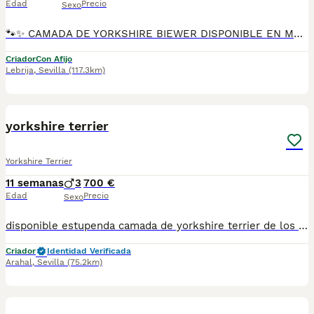
Edad
Precio
Sexo
🐾✨ CAMADA DE YORKSHIRE BIEWER DISPONIBLE EN MASCOTAS DEL SUR ✨🐾 En Mascotas del Sur tenemos disponible una preciosa camada de Yorkshire Biewer, cachorritos criados con cariño, atención diaria y en ambiente familiar desde sus primeros días. Contamos con Núcleo Zoológico autorizado, licencia de apertura y código de explotación, trabajando con compromiso, transparencia y cuidado en cada entrega. 📍 Ubicados en Sevilla 📞 611723226 📸 Instagram: @mimascotasdelsur057 Para ver más fotos y vídeos reales de nuestros cachorros. Nuestros Yorkshire Biewer se entregan: ✅ Revisados por veterinario ✅ Con chip ✅ Pasaporte y cartilla sanitaria ✅ Vacunados y desparasitados ✅ Contrato con garantías víricas y congénitas 🚚 Realizamos envíos a toda España. (El precio del envío no está incluido en el precio del cachorro). También ofrecemos: 🏡 Recogida directa en nuestras instalaciones 📱 Videollamada para conocer al cachorro antes de la reserva 🔒 Posibilidad de reserva y pago contrareembolso 💶 El precio indicado en el anuncio es real. 🐶 Cachorros criados con mucho cariño, con una correcta socialización para que lleguen a sus nuevas familias felices y adaptados. Solo atendemos a personas realmente interesadas en ofrecer un buen hogar y todos los cuidados que necesitan. #YorkshireBiewer #BiewerYorkshire #YorkshireBiewerEspaña #CachorrosBiewer #YorkshireEspaña #MascotasDelSur #CachorrosSevilla #PerrosDeCompañia #CachorrosConAmor #CriaderoAutorizado #NucleoZoologico #PerrosFelices #AmorAnimal #CachorrosEspaña
Criador
Con Afijo
Lebrija
,
Sevilla
(117.3km)
12
yorkshire terrier
Yorkshire Terrier
11 semanas
3
700 €
Edad
Precio
Sexo
disponible estupenda camada de yorkshire terrier de los mas pequeños en esta raza de los mas toys que podeis encontrar estan vacunados desprasitado y con la cartilla del veterinario hacemos envio a toda españa con posibilidad de contrarembolso llamanos y te informamos cachorros criado en ambiente familiar todos nuestros cachorros van con contrato
Criador
Identidad Verificada
Arahal
,
Sevilla
(75.2km)
18