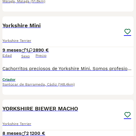
Málaga
,
Málaga
(51.8km)
3
Yorkshire Mini
Yorkshire Terrier
9 meses
1
2
890 €
Edad
Precio
Sexo
Cachorritos preciosos de Yorkshire Mini. Somos profesionales con años de experiencia. Entregamos a nuestros cachorritos con revisión Veterinaria, Factura de compra garantía vírica, formulario de reconocimiento de raza pura, junto con su cartilla de vacunación y desparasitacion al día de la entrega. Hacemos envíos a toda la península y Baleares. Disponemos de servicio propio de transporte. Posibilidad de pago contrareembolso. Para más información no dude en contactar con nosotros. TLF: 649297709. Solo atiendo wasap o tlf. Gracias
Criador
Sanlúcar de Barrameda
,
Cádiz
(148.4km)
17
YORKSHIRE BIEWER MACHO
Yorkshire Terrier
8 meses
2
1200 €