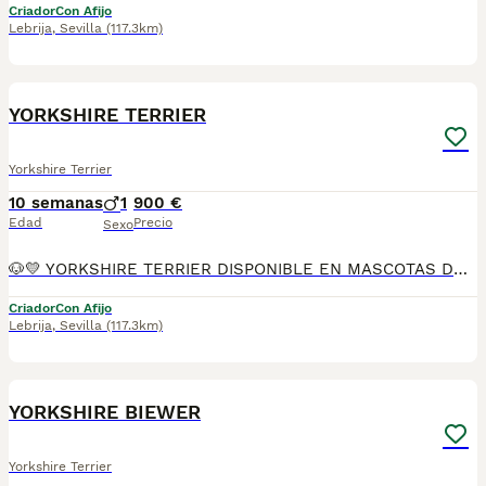
Criador
Con Afijo
Lebrija
,
Sevilla
(117.3km)
10
YORKSHIRE TERRIER
Yorkshire Terrier
10 semanas
1
900 €
Edad
Precio
Sexo
🐶💛 YORKSHIRE TERRIER DISPONIBLE EN MASCOTAS DEL SUR 💛🐶 En Mascotas del Sur tenemos disponible un precioso Yorkshire Terrier, criado con mucho cariño, atención personalizada y en un ambiente familiar, donde recibe todos los cuidados necesarios para crecer sano, feliz y perfectamente socializado. Somos un criadero con Núcleo Zoológico autorizado, licencia de apertura y código de explotación, ofreciendo confianza, transparencia y todas las garantías para que puedas incorporar a tu familia un cachorro criado de forma responsable. 📍 Ubicados en Sevilla 📞 611 723 226 📸 Instagram: @mimascotasdelsur057 Descubre más fotos y vídeos reales de nuestros cachorros. Nuestro cachorro se entrega: ✅ Revisado por veterinario. ✅ Con microchip. ✅ Pasaporte y cartilla sanitaria. ✅ Vacunado y desparasitado. ✅ Contrato con garantías víricas y congénitas. 🚚 Realizamos envíos a toda España. (El coste del transporte no está incluido en el precio del cachorro). También ofrecemos: 🏡 Recogida en nuestras instalaciones. 📱 Videollamada para conocer al cachorro antes de realizar la reserva. 🔒 Posibilidad de reserva y pago contrareembolso. 💶 El precio publicado en el anuncio es el precio real. 🐾 Nuestros Yorkshire Terrier crecen rodeados de cariño, con una excelente socialización y atención diaria, para que lleguen a su nuevo hogar sanos, equilibrados y preparados para formar parte de la familia desde el primer día. Solo atendemos a personas realmente interesadas en ofrecer un hogar responsable, lleno de amor y cuidados para toda la vida. #YorkshireTerrier #Yorkshire #Yorkie #YorkshireEspaña #CachorroYorkshire #PerrosDeCompañia #MascotasDelSur057 #MascotasDelSur #CachorrosSevilla #CriaderoAutorizado #NucleoZoologico #CachorrosConAmor #PerrosFelices #CachorrosEspaña #AmorAnimal
Criador
Con Afijo
Lebrija
,
Sevilla
(117.3km)
22
YORKSHIRE BIEWER
Yorkshire Terrier