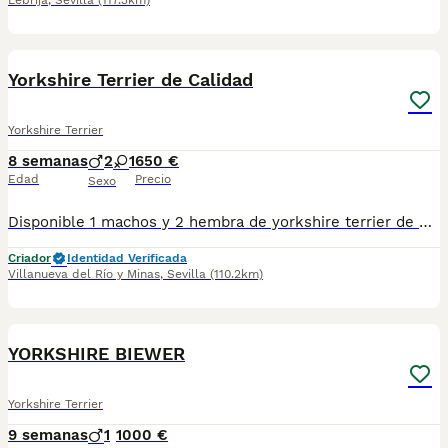
Lebrija
,
Sevilla
(117.3km)
4
3
Yorkshire Terrier de Calidad
Yorkshire Terrier
8 semanas
2
1
650 €
Edad
Precio
Sexo
Disponible 1 machos y 2 hembra de yorkshire terrier de excelente linea, muy buena calidad, están listos para la entrega, hay disponibilidad de envío, se entregan con su vacuna y cartilla, más información al privado!!
Criador
Identidad Verificada
Villanueva del Río y Minas
,
Sevilla
(110.2km)
19
YORKSHIRE BIEWER
Yorkshire Terrier
9 semanas
1
1000 €