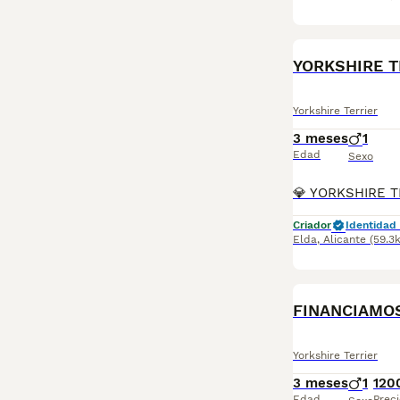
YORKSHIRE T
Yorkshire Terrier
3 meses
1
Edad
Sexo
Criador
Identidad 
Elda
,
Alicante
(59.3
PRO
Yorkshire Terrier
3 meses
1
120
Edad
Preci