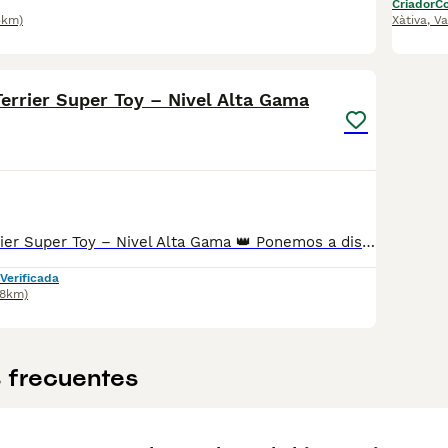
Criador
Co
5km)
Xàtiva
,
Va
2
Terrier Super Toy – Nivel Alta Gama
👑 Yorkshire Terrier Super Toy – Nivel Alta Gama 👑 Ponemos a disposición de familias muy seleccionadas un exclusivo Yorkshire Terrier Super Toy, de tamaño extremadamente reducido, morfología exquisita y carácter dulce y equilibrado. Un cachorro criado con dedicación, respeto y los más altos estándares de bienestar. Este Yorkshire destaca por su calidad excepcional, ideal tanto como perro de compañía como para quienes buscan una pieza única dentro de la raza, alejada de producciones masivas. 🩺 Estado sanitario completo y garantizado • Desparasitación interna y externa al día • Vacunaciones correspondientes a su edad • Revisiones veterinarias exhaustivas • Cartilla veterinaria oficial • Cachorro totalmente sano, activo y socializado 🏥 Entrega de máxima tranquilidad • Entrega en clínica veterinaria, con revisión final • Explicación detallada de cuidados, alimentación y adaptación • Acompañamiento y asesoramiento posterior a la entrega • Posibilidad de entrega en toda España a familias responsables 💎 Exclusividad real Este Yorkshire Terrier Super Toy está destinado a personas que buscan algo más que un cachorro: buscan calidad, seguridad, seriedad y discreción. No se entrega a cualquiera. 📞 Información bajo contacto directo Se puede ver sin compromiso mediante cita previa. Abstenerse curiosos. Solo personas realmente interesadas.
Verificada
88km)
 frecuentes