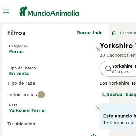
Filtros
Borrar todo
Cachorro
Yorkshire
Categorías
Perros
20 Cachorros en
Yorkshire T
Tipo de listado
Sólo puro
En venta
Tipo de raza
Los Yorkshire Te
razón. Son compa
Guardar bús
Incluir cruces
viviendo en un 
largo, fino y se
Raza
Yorkshire Terrier
Lee nuestra
pág
Este anuncio h
Te hemos redir
Tu ubicación