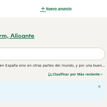
Nuevo anuncio
rm, Alicante
o en España sino en otras partes del mundo, y por una buena
an fácilmente en el estilo de vida de sus dueños, ya sea
Clasificar por
Más reciente
Yorkie es pequeño de estatura y tiene un hermoso pelaje
omerse el mundo.
nformación sobre esta raza de perro.