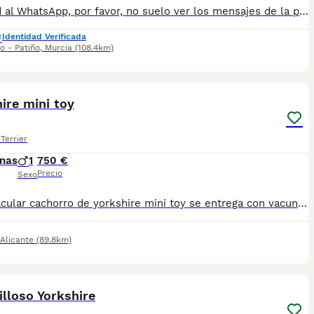
Escribid al WhatsApp, por favor, no suelo ver los mensajes de la plataforma, dadle a mostrar telefono, por favor. Atiendo WhatsApp al 697696207. Cachorritos Yorkshire criados en libertad, muy juguetones y simpáticos. Se entrgan desparasitados, vacunados, con chip, cartilla sanitaria y contrato de garantía.
Identidad Verificada
o - Patiño
,
Murcia
(108.4km)
4
ire mini toy
Terrier
nas
1
750 €
Precio
Sexo
espectacular cachorro de yorkshire mini toy se entrega con vacuna cartilla desparasitación y garantía Es un macho solo queda uno, su precio 750
Alicante
(89.8km)
8
lloso Yorkshire