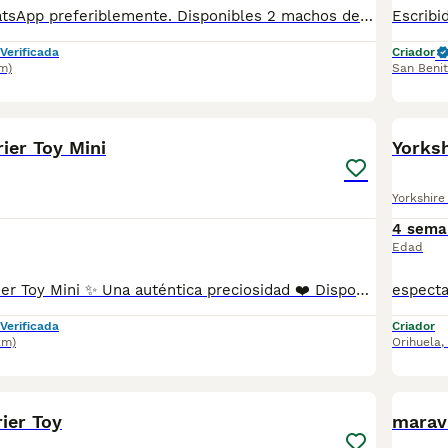
Contactad a WhatsApp preferiblemente. Disponibles 2 machos de Yorkshire toy. Se entregan vacunados, desparasitados, con cartilla sanitaria, microchip y contrato de garantía. Criados en ambiente familiar muy cuidados.
Verificada
Criador
m)
San Benit
2
rier Toy Mini
Yorksh
Yorkshire 
4 sema
Edad
✨ Yorkshire Terrier Toy Mini ✨ Una auténtica preciosidad ❤️ Disponible este pequeñín Yorkshire Terrier Toy Mini, con una carita irresistible y tamaño súper compacto. 🐾 Criado con muchísimo cariño 🐾 Carácter dulce y juguetón 🐾 Ideal para compañía y hogar familiar 🐾 Se entrega revisado veterinariamente 🐾 Con microchip y garantías correspondientes Su expresión, su pelo y su tamaño lo hacen realmente especial 🥰 📩 Más información por privado 📍Reserva disponible
Verificada
Criador
km)
Orihuela
,
12
rier Toy
maravi