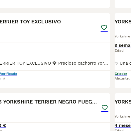
2
ERRIER TOY EXCLUSIVO
Yorkshire 
9 sema
Edad
💎 YORKSHIRE TERRIER TOY EXCLUSIVO 💎 Precioso cachorro Yorkshire Terrier de 1 mes, criado en ambiente familiar junto a su mamá, con muchísimo amor y cuidados desde el primer día. 🐾 Muy pequeño, cariñoso, juguetón y con una carita espectacular. Ideal para compañía y familias que buscan un compañero elegante y adorable. ✔ Criado en casa ✔ Acostumbrado al contacto diario ✔ Desparasitado acorde a su edad ✔ Excelente carácter ✔ Padres de gran calidad 📍 Reserva abierta 📲 Más información y vídeos por privado. ✨ Un pequeño tesoro que enamora a primera vista ✨
Verificada
Criador
km)
Alicante
,
1
FINANCIAMOS YORKSHIRE TERRIER NEGRO FUEGO MACHO
YORKS
Yorkshire 
0 €
4 mese
o
Edad