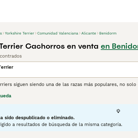
s
Yorkshire Terrier
Comunidad Valenciana
Alicante
Benidorm
 Terrier Cachorros en venta
en Benido
contrados
errier
rriers siguen siendo una de las razas más populares, no sol
ñeros maravillosos y debido a que son tan adaptables, encaj
queda
apartamento en la ciudad o una casa en el campo. Aunque el 
doso, tiene una gran personalidad y siempre está listo para c
ina de consejos de compra de Yorkshire Terrier
para obtener i
a sido despublicado o eliminado.
igido a resultados de búsqueda de la misma categoría.