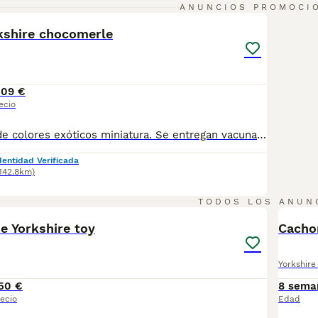
5
ANUNCIOS PROMOCI
kshire chocomerle
509 €
ecio
Cachorros York de colores exóticos miniatura. Se entregan vacunados chip pasaporte contrato de garantía sanitaria y la inscripción del pedigre Para visitarnos solo atiendo por teléfono o WhatsApp 612266493
dentidad Verificada
(142.8km)
1
TODOS LOS ANUN
e Yorkshire toy
Cachor
Yorkshire 
50 €
8 sema
ecio
Edad