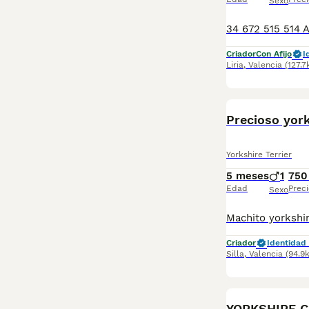
Sexo
Criador
Con Afijo
I
Liria
,
Valencia
(127.
Precioso york
Yorkshire Terrier
5 meses
1
750
Edad
Preci
Sexo
Criador
Identidad 
Silla
,
Valencia
(94.9
YORKSHIRE 