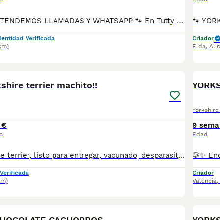
34 672 515 514 ATENDEMOS LLAMADAS Y WHATSAPP 🐾 En Tutty Pets Love trabajamos con pasión y responsabilidad para ofrecerte compañeros de vida sanos, equilibrados y con todas las garantías. Te garantizamos: ✅ Vacunas correspondientes a su edad. ✅ Cartilla veterinaria. ✅ Desparasitación interna y externa. ✅ Pasaporte y microchip. ✅ Garantías víricas y congénitas. ✅ Contrato de compraventa sellado por la empresa. ✅ Envíos a toda la península (según kilometraje). ✅ Financiación a medida de 6 a 48 meses, con y sin intereses. 💕 Listo para encontrar una familia que le quiera para toda la vida. 📩 Solicita más información sin compromiso. 🐶 Tutty Pets love ,donde nacen grandes compañeros. 34 672 515 514 ATENDEMOS LLAMADAS Y WHATSAPP 🐾
dentidad Verificada
Criador
7km)
Elda
,
Ali
1
1
shire terrier machito!!
YORKS
Yorkshire 
 €
9 sema
o
Edad
Machito yorkshire terrier, listo para entregar, vacunado, desparasitado, con garantia virica y genetica por escrito, revision veterinaria se salud y microchip y pasaporte. Siguenos en Facebook y tik tok. Alenellminiaturas.com 627887827
Verificada
Criador
km)
Valencia
,
5
CHOCOLATE CACHORROS
YORK