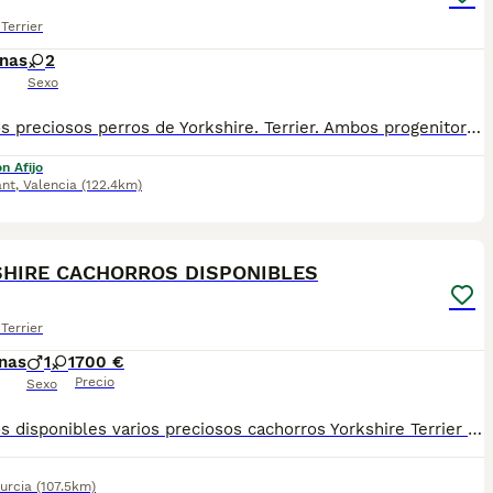
Terrier
nas
2
Sexo
Tenemos preciosos perros de Yorkshire. Terrier. Ambos progenitores procedimientos de excelentes y exitosas líneas de cría de Yorkshire Terrier. Todos los perros son desparasitados y vacunados, y solos entran en una familia que es muy responsable. Los cachorros son crían y son familiares y son muy sociables.
n Afijo
ant
,
Valencia
(122.4km)
4
HIRE CACHORROS DISPONIBLES
Terrier
nas
1
1
700 €
Precio
Sexo
Tenemos disponibles varios preciosos cachorros Yorkshire Terrier color chocolate, criados con mucho cariño, atención y en un entorno familiar. Destacan por su espectacular tonalidad chocolate, un color exótico y poco común, mucho menos visto que el tradicional, lo que los hace aún más especiales y llamativos. ✨ ✅ Se entregan con: 🐶 Vacuna correspondiente a su edad. 📖 Cartilla sanitaria. 💊 Desparasitación al día. 🩺 Revisión veterinaria completa. 📸 Las fotografías son reales de nuestros cachorros. No utilizamos imágenes de internet ni pertenecemos a multicriaderos. Mostramos exactamente los pequeños que tenemos disponibles. 📹 Enviamos vídeos por WhatsApp para que puedas ver a los cachorritos con total tranquilidad y comprobar su estado, belleza y carácter. 🚚 Posibilidad de envío a toda España. Para formalizar la reserva se solicita una señal mínima de 200 €. Si estás buscando un Yorkshire Terrier de color chocolate, exclusivo, elegante y criado con dedicación, no dudes en ponerte en contacto para recibir más información. Estaremos encantados de ayudarte a encontrar a tu nuevo compañero de vida. ❤️🐾
urcia
(107.5km)