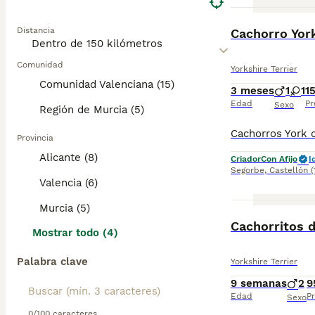
BOOST
Distancia
Cachorro Yor
Comunidad
Yorkshire Terrier
Comunidad Valenciana (15)
3 meses
1
1
1
Edad
Pr
Sexo
Región de Murcia (5)
Provincia
Alicante (8)
Criador
Con Afijo
I
Segorbe
,
Castellón
Valencia (6)
Murcia (5)
Cachorritos d
Mostrar todo (4)
Palabra clave
Yorkshire Terrier
9 semanas
2
9
Edad
Pr
Sexo
0/100 caracteres