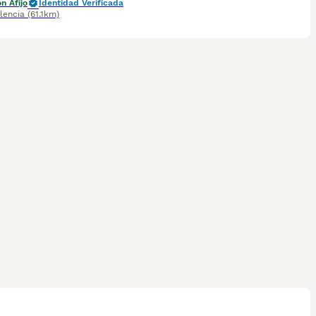
n Afijo
Identidad Verificada
lencia
(61.1km)