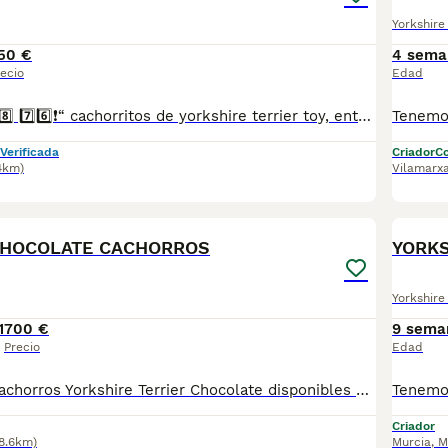
Yorkshire 
50 €
4 sema
ecio
Edad
❗6️⃣6️⃣0️⃣ 8️⃣3️⃣ 8️⃣8️⃣ 7️⃣6️⃣❗“ cachorritos de yorkshire terrier toy, entregamos vacunados desparasitados con cartilla veterinaria, microchip,pasaporte y contrato de garantia de compra..”
Verificada
Criador
Co
4km)
Vilamarx
6
CHOCOLATE CACHORROS
YORKS
Yorkshire 
1
700 €
9 sema
Precio
Edad
🐶🍫 Preciosos cachorros Yorkshire Terrier Chocolate disponibles 🍫🐶 Nuestros pequeños han sido criados con muchísimo cariño en un ambiente familiar, lo que hace que sean muy sociables, cariñosos y perfectamente adaptados al contacto con las personas. 💕 Los padres son ejemplares Yorkshire Terrier Chocolate, con excelente carácter y una preciosa genética. 📋 Se entregan con: ✅ Cartilla veterinaria. ✅ Microchip. ✅ Vacunas correspondientes a su edad. ✅ Varias desparasitaciones internas y externas. ✅ Revisión veterinaria completa antes de la entrega. ✅ Garantía sanitaria. 💝 Son ideales para familias, parejas o personas que buscan un compañero pequeño, inteligente, alegre y muy cariñoso. 📸 Las fotos son 100% reales de nuestros chiquitines. 🚗 Posibilidad de envío a toda España mediante transporte especializado para mascotas. 📩 Si deseas más información, fotos o vídeos, no dudes en ponerte en contacto. Estaremos encantados de ayudarte a encontrar el compañero perfecto.
Criador
8.6km)
Murcia
,
M