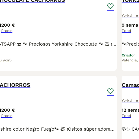
Yorkshire 
1
200 €
9 sema
Precio
Edad
📞 ATIENDO WHATSAPP ☎️ 🐾 Preciosos Yorkshire Chocolate 🐾 🧸 ¡Ositos súper adorables y juguetones disponibles listos para entregar! 🥰 • Exclusivo color chocolate, una variedad muy especial y difícil de encontrar 🤎 • Se entregan a partir de los 2 meses 🐶 • Vacunados, desparasitados, con cartilla y revisión veterinaria ✅ • Envío vídeos por WhatsApp individualmente de cada cachorro 📱 • Posibilidad de venir a verlos sin compromiso, entrega en mano en provincia de Murcia y alrededores, también se pueden enviar a toda España 🚚💛 🏡 (FOTOS REALES DE MIS CACHORROS. NADA DE FOTOS SACADAS DE INTERNET NI MULTICRIADEROS. CACHORROS NACIDOS EN CASA Y CRIADOS CON TODO EL AMOR, CARIÑO Y DEDICACIÓN DEL MUNDO ❤️) Reserva minima 200€. ✨ Pequeños, cariñosos y llenos de dulzura. ¡Te enamorarás de su ternura desde el primer momento! 💖
Criador
8.9km)
Valencia
,
6
CACHORROS
Camada
Yorkshire 
1
200 €
12 sem
Precio
Edad
🐾Preciosos Yorkshire color Negro Fuego🐾 🧸 ¡Ositos súper adorables y juguetones disponibles listos para entregar! 🥰 • Color negro fuego, el color más representativo de esta preciosa raza. • Se entregan a partir de los 2 meses • Vacunados, desparasitados, con cartilla y revisión veterinaria ✅ • Envío vídeos por WhatsApp individualmente de cada cachorro📱 • Posibilidad de venir a verlos sin compromiso, entrega en mano en provincia de Murcia y alrededores, también se pueden enviar a toda España 🚚💛 (FOTOS REALES DE MIS CACHORROS NADA DE FOTOS SACADAS DE INTERNET NI MULTICRIADEROS, CACHORROS NACIDOS EN CASA Y CRIADOS CON TODO EL AMOR Y CARIÑO DEL MUNDO) RESERVA MÍNIMA 200€ ¡Te enamorarás de su ternura desde el primer momento! 💖 📞 ATIENDO WHATSAPP Y LLAMADAS ☎️