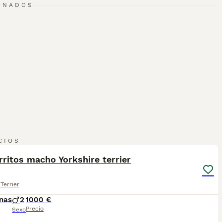
ONADOS
3
CIOS
ritos macho Yorkshire terrier
Terrier
nas
2
1000 €
Precio
Sexo