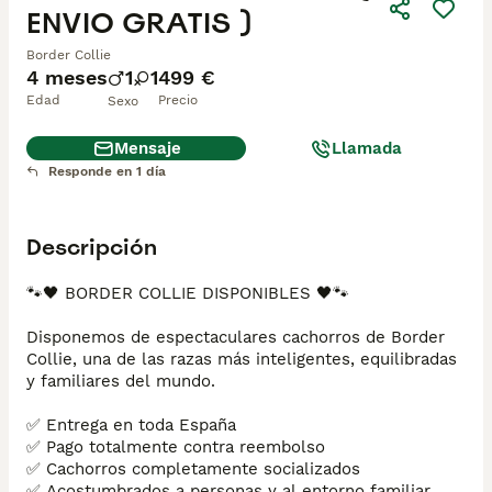
ENVIO GRATIS )
Border Collie
4 meses
1
1
499 €
Edad
Precio
Sexo
Mensaje
Llamada
Responde en 1 día
Descripción
🐾🖤 BORDER COLLIE DISPONIBLES 🖤🐾

Disponemos de espectaculares cachorros de Border 
Collie, una de las razas más inteligentes, equilibradas 
y familiares del mundo.

✅ Entrega en toda España

✅ Pago totalmente contra reembolso

✅ Cachorros completamente socializados

✅ Acostumbrados a personas y al entorno familiar
