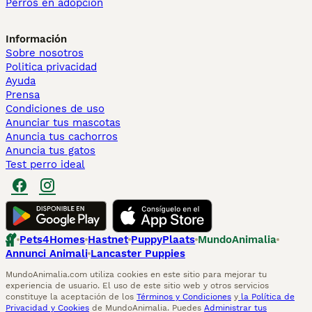
Perros en adopcion
Información
Sobre nosotros
Politica privacidad
Ayuda
Prensa
Condiciones de uso
Anunciar tus mascotas
Anuncia tus cachorros
Anuncia tus gatos
Test perro ideal
Pets4Homes
Hastnet
PuppyPlaats
MundoAnimalia
Annunci Animali
Lancaster Puppies
MundoAnimalia.com utiliza cookies en este sitio para mejorar tu
experiencia de usuario. El uso de este sitio web y otros servicios
constituye la aceptación de los
Términos y Condiciones
y
la Política de
Privacidad y Cookies
de MundoAnimalia. Puedes
Administrar tus