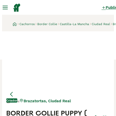
Publi
Cachorros
Border Collie
Castilla-La Mancha
Ciudad Real
Br
Criador
Brazatortas, Ciudad Real
1 mes
BORDER COLLIE PUPPY (