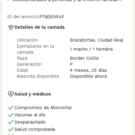
✅ Vacunados y desparasitados según su edad

✅ Microchip incluido

ID del anuncio
:
P7q0jGWuX
✅ Cartilla sanitaria al día

✅ Toda la documentación en regla

Detalles de la camada
✅ Procedentes de excelentes líneas genéticas

Ubicación
Brazatortas, Ciudad Real
Nuestros cachorros crecen rodeados de cariño y 
Ejemplares en la
atención, garantizando un carácter equilibrado, una 
1 macho / 1 hembra
camada
excelente salud y una adaptación perfecta a su nueva 
Raza
Border Collie
familia.

Generación
P
Edad
4 meses, 25 días
🐶 Inteligentes

Mascota disponible
Disponible ahora
🐶 Cariñosos

🐶 Muy familiares

🐶 Ideales para personas activas y amantes de los 
Salud y médicos
perros

Compromiso de Microchip
Mostrar número de teléfono
Vacunas al día
Desparasitado
🚚 Entrega segura en cualquier punto de la Península.

Salud comprobada