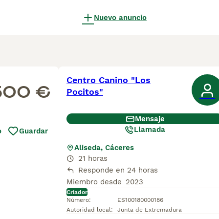
Nuevo anuncio
Centro Canino "Los
500 €
Pocitos"
Mensaje
Llamada
o
Guardar
Aliseda, Cáceres
21 horas
Responde en 24 horas
Miembro desde
2023
Criador
Número
:
ES100180000186
Autoridad local
:
Junta de Extremadura