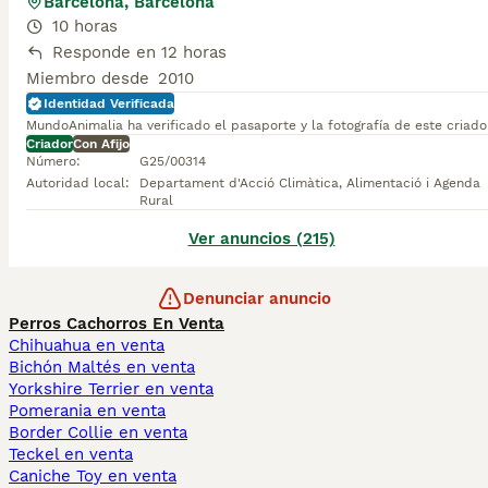
Barcelona, Barcelona
10 horas
Responde en 12 horas
Miembro desde
2010
Identidad Verificada
MundoAnimalia ha verificado el pasaporte y la fotografía de este criado
Criador
Con Afijo
Número
:
G25/00314
Autoridad local
:
Departament d'Acció Climàtica, Alimentació i Agenda
Rural
Ver anuncios (215)
Denunciar anuncio
Perros Cachorros En Venta
Chihuahua en venta
Bichón Maltés en venta
Yorkshire Terrier en venta
Pomerania en venta
Border Collie en venta
Teckel en venta
Caniche Toy en venta