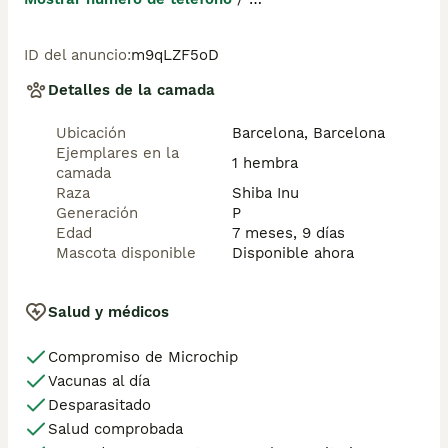
Mostrar número de teléfono
ID del anuncio
:
m9qLZF5oD
💻 Más fotos y vídeos en nuestra web 
www.aquanatura.es

Detalles de la camada
🚙 Hacemos envíos

Ubicación
Barcelona, Barcelona
Ejemplares en la
📌 Calle Roger de Flor 45, muy cerca del Arc de Triomf 
1 hembra
camada
de Barcelona, de Lunes a Sábados.

Raza
Shiba Inu
Generación
P
Se entregan con sus vacunas, desparasitados interna y 
Edad
7 meses, 9 días
externamente, con microchip y su registro, cartilla 
Mascota disponible
Disponible ahora
sanitaria y contrato de garantías, documentación legal 
y factura.

Salud y médicos
AQUANATURA
Compromiso de Microchip
Vacunas al día
Desparasitado
Salud comprobada