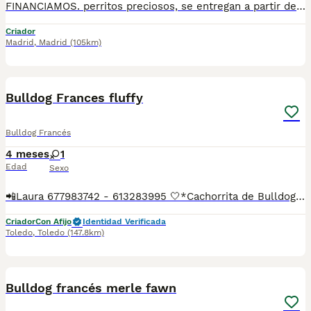
FINANCIAMOS. perritos preciosos, se entregan a partir de 2 meses y medio de edad, con mínimo 2 vacunas y 2 desparasitaciones. Se entregan con garantía vírica y genética. Con el microchip, su cartilla oficial, contrato de compra y factura. Compra responsablemente en un criador especializado, oficial y homologado con núcleo zoológico. Llámanos para más información. Los precios varían en función de la raza, edad, color y línea del cachorros
Criador
Madrid
,
Madrid
(105km)
5
Bulldog Frances fluffy
Bulldog Francés
4 meses
1
Edad
Sexo
📲Laura 677983742 - 613283995 🤍*Cachorrita de Bulldog Frances Fluffy portadora de lilac *🤍 ¿Buscas un nuevo compañero para tu hogar? ❤️ Tenemos preciosos cachorros listos para encontrar una familia responsable. ✅ Vacunados ✅ Desparasitados ✅ Cartilla sanitaria ✅ Garantías incluidas ✅ Máxima atención y cuidado Se hacen envíos a toda España: Andalucía: Almería, Cádiz, Córdoba, Granada, Huelva, Jaén, Málaga, Sevilla.Aragón: Huesca, Teruel, Zaragoza.Asturias: Oviedo.Baleares: Palma.Canarias: Las Palmas de Gran Canaria, Santa Cruz de Tenerife.Cantabria: Santander.Castilla-La Mancha: Albacete, Ciudad Real, Cuenca, Guadalajara, Toledo.Castilla y León: Ávila, Burgos, León, Palencia, Salamanca, Segovia, Soria, Valladolid, Zamora.Cataluña: Barcelona, Gerona (Girona), Lérida (Lleida), Tarragona.Comunidad Valenciana: Alicante, Castellón de la Plana, Valencia.Extremadura: Badajoz, Cáceres.Galicia: La Coruña (A Coruña), Lugo, Orense (Ourense), Pontevedra.La Rioja: Logroño.Madrid: Madrid.Murcia: Murcia.Navarra: Pamplona.País Vasco: Bilbao (Vizcaya), San Sebastián (Guipúzcoa), Vitoria (Álava). 🐾 Cachorros sanos, sociables y criados con mucho cariño. 📲 ¡Pregunta sin compromiso por disponibilidad, fotos y precios por mensaje privado!
Criador
Con Afijo
Identidad Verificada
Toledo
,
Toledo
(147.8km)
4
Bulldog francés merle fawn