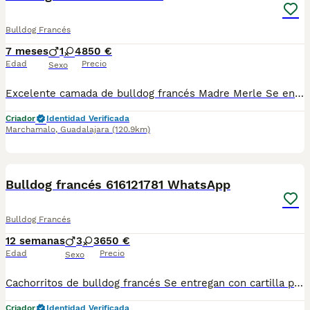
Bulldog Francés
7 meses
1
4
850 €
Edad
Precio
Sexo
Excelente camada de bulldog francés Madre Merle Se entregan con cartilla pasaporte Desparasitaciones Vacunas a su edad Hay variedad de color Negra Blues Tricolor blue Sable Para más información escribe al whatsapp del 616121781 y envío vídeo de lo que tengo
Criador
Identidad Verificada
Marchamalo
,
Guadalajara
(120.9km)
1
Bulldog francés 616121781 WhatsApp
Bulldog Francés
12 semanas
3
3
650 €
Edad
Precio
Sexo
Cachorritos de bulldog francés Se entregan con cartilla pasaporte Desparasitados y vacunados a su correspondiente edad Criados en ambiente familiar y en montaña ⛰️para más información al WhatsApp de 616121781 por red normal no tengo cobertura un saludo y gracias
Criador
Identidad Verificada