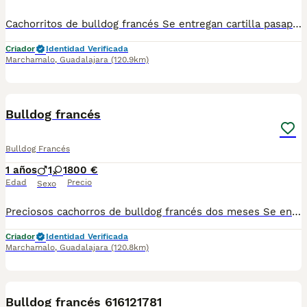
Cachorritos de bulldog francés Se entregan cartilla pasaporte Desparasitaciones al día Vacunas a su correspondiente edad Criados en ambiente familiar Para más información al WhatsApp del 616121781
Criador
Identidad Verificada
Marchamalo
,
Guadalajara
(120.9km)
1
3
Bulldog francés
Bulldog Francés
1 años
1
1
800 €
Edad
Precio
Sexo
Preciosos cachorros de bulldog francés dos meses Se entregan con cartilla vacuna desparasitaciones correspondientes a su edad para más información escribir al whatsapp al 34 616 12 17 81
Criador
Identidad Verificada
Marchamalo
,
Guadalajara
(120.8km)
3
1
Bulldog francés 616121781