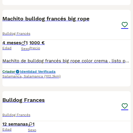
1
Machito bulldog francés big rope
Bulldog Francés
4 meses
1
1000 €
Edad
Precio
Sexo
Machito de bulldog francés big rope color crema , listo para entregar con todas sus vacunas. Caracter de 10 criado con mucho amor por lo que hacemos
Criador
Identidad Verificada
Salamanca
,
Salamanca
(102.3km)
5
1
Bulldog Frances
Bulldog Francés
12 semanas
1
Edad
Sexo