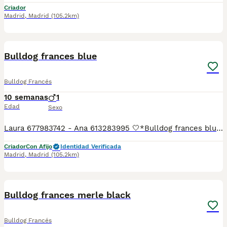
Criador
Madrid
,
Madrid
(105.2km)
6
Bulldog frances blue
Bulldog Francés
10 semanas
1
Edad
Sexo
Laura 677983742 - Ana 613283995 🤍*Bulldog frances blue*🤍 ¿Buscas un nuevo compañero para tu hogar? ❤️ Tenemos preciosos cachorros listos para encontrar una familia responsable. ✅ Vacunados ✅ Desparasitados ✅ Cartilla sanitaria ✅ Garantías incluidas ✅ Máxima atención y cuidado Se hacen envíos a toda España: Andalucía: Almería, Cádiz, Córdoba, Granada, Huelva, Jaén, Málaga, Sevilla. Aragón: Huesca, Teruel, Zaragoza. Asturias: Oviedo. Baleares: Palma. Canarias: Las Palmas de Gran Canaria, Santa Cruz de Tenerife. Cantabria: Santander. Castilla-La Mancha: Albacete, Ciudad Real, Cuenca, Guadalajara, Toledo. Castilla y León: Ávila, Burgos, León, Palencia, Salamanca, Segovia, Soria, Valladolid, Zamora. Cataluña: Barcelona, Gerona (Girona), Lérida (Lleida), Tarragona .Comunidad Valenciana: Alicante, Castellón de la Plana, Valencia. Extremadura: Badajoz, Cáceres .Galicia: La Coruña (A Coruña), Lugo, Orense (Ourense), Pontevedra. La Rioja: Logroño. Madrid: Madrid .Murcia: Murcia. Navarra: Pamplona. País Vasco: Bilbao (Vizcaya), San Sebastián (Guipúzcoa), Vitoria (Álava). 🐾 Cachorros sanos, sociables y criados con mucho cariño. 📲 ¡Pregunta sin compromiso por disponibilidad, fotos y precios por mensaje privado!
Criador
Con Afijo
Identidad Verificada
Madrid
,
Madrid
(105.2km)
3
Bulldog frances merle black
Bulldog Francés