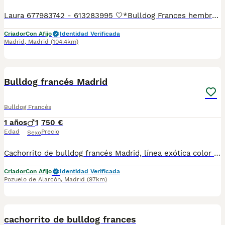
Laura 677983742 - 613283995 🤍*Bulldog Frances hembra negra corbata blanca *🤍 ¿Buscas un nuevo compañero para tu hogar? ❤️ Tenemos preciosos cachorros listos para encontrar una familia responsable. ✅ Vacunados ✅ Desparasitados ✅ Cartilla sanitaria ✅ Garantías incluidas ✅ Máxima atención y cuidado Se hacen envíos a toda España: Andalucía: Almería, Cádiz, Córdoba, Granada, Huelva, Jaén, Málaga, Sevilla.Aragón: Huesca, Teruel, Zaragoza.Asturias: Oviedo.Baleares: Palma.Canarias: Las Palmas de Gran Canaria, Santa Cruz de Tenerife.Cantabria: Santander.Castilla-La Mancha: Albacete, Ciudad Real, Cuenca, Guadalajara, Toledo.Castilla y León: Ávila, Burgos, León, Palencia, Salamanca, Segovia, Soria, Valladolid, Zamora.Cataluña: Barcelona, Gerona (Girona), Lérida (Lleida), Tarragona.Comunidad Valenciana: Alicante, Castellón de la Plana, Valencia.Extremadura: Badajoz, Cáceres.Galicia: La Coruña (A Coruña), Lugo, Orense (Ourense), Pontevedra.La Rioja: Logroño.Madrid: Madrid.Murcia: Murcia.Navarra: Pamplona.País Vasco: Bilbao (Vizcaya), San Sebastián (Guipúzcoa), Vitoria (Álava). 🐾 Cachorros sanos, sociables y criados con mucho cariño. 📲 ¡Pregunta sin compromiso por disponibilidad, fotos y precios por mensaje privado!
Criador
Con Afijo
Identidad Verificada
Madrid
,
Madrid
(104.4km)
4
Bulldog francés Madrid
Bulldog Francés
1 años
1
750 €
Edad
Precio
Sexo
Cachorrito de bulldog francés Madrid, línea exótica color chocolate, se entrega con toda su documentación y contratos de garantía https://www.aguasdelcuenco.es/
Criador
Con Afijo
Identidad Verificada
Pozuelo de Alarcón
,
Madrid
(97km)
3
cachorrito de bulldog frances