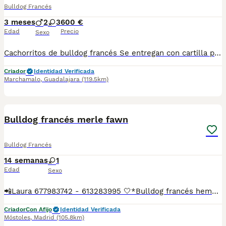
Bulldog Francés
3 meses
2
3
600 €
Edad
Precio
Sexo
Cachorritos de bulldog francés Se entregan con cartilla pasaporte Desparasitados y vacunados Criados en ambiente familiar para más información al WhatsApp del 616121781
Criador
Identidad Verificada
Marchamalo
,
Guadalajara
(119.5km)
7
Bulldog francés merle fawn
Bulldog Francés
14 semanas
1
Edad
Sexo
📲Laura 677983742 - 613283995 🤍*Bulldog francés hembra merle fawn*🤍 ¿Buscas un nuevo compañero para tu hogar? ❤️ Tenemos preciosos cachorros listos para encontrar una familia responsable. ✅ Vacunados ✅ Desparasitados ✅ Cartilla sanitaria ✅ Garantías incluidas ✅ Máxima atención y cuidado Se hacen envíos a toda España: Andalucía: Almería, Cádiz, Córdoba, Granada, Huelva, Jaén, Málaga, Sevilla.Aragón: Huesca, Teruel, Zaragoza.Asturias: Oviedo.Baleares: Palma.Canarias: Las Palmas de Gran Canaria, Santa Cruz de Tenerife.Cantabria: Santander.Castilla-La Mancha: Albacete, Ciudad Real, Cuenca, Guadalajara, Toledo.Castilla y León: Ávila, Burgos, León, Palencia, Salamanca, Segovia, Soria, Valladolid, Zamora.Cataluña: Barcelona, Gerona (Girona), Lérida (Lleida), Tarragona.Comunidad Valenciana: Alicante, Castellón de la Plana, Valencia.Extremadura: Badajoz, Cáceres.Galicia: La Coruña (A Coruña), Lugo, Orense (Ourense), Pontevedra.La Rioja: Logroño.Madrid: Madrid.Murcia: Murcia.Navarra: Pamplona.País Vasco: Bilbao (Vizcaya), San Sebastián (Guipúzcoa), Vitoria (Álava). 🐾 Cachorros sanos, sociables y criados con mucho cariño. 📲 ¡Pregunta sin compromiso por disponibilidad, fotos y precios por mensaje privado!
Criador
Con Afijo
Identidad Verificada
Móstoles
,
Madrid
(105.8km)