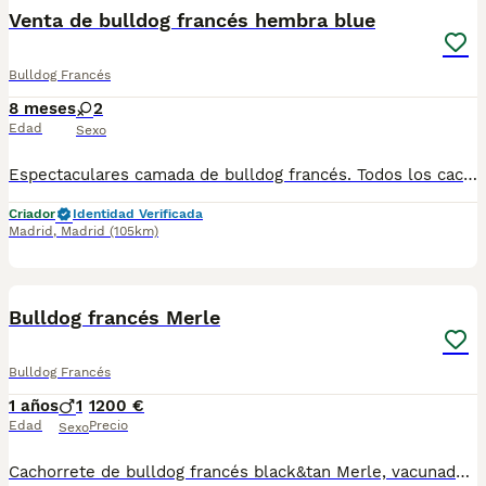
Venta de bulldog francés hembra blue
Bulldog Francés
8 meses
2
Edad
Sexo
Espectaculares camada de bulldog francés. Todos los cachorritos se entregan con unos dos meses y medio de edad y sus vacunas correspondientes, desparasitados interna y externamente, con certificado de salud, y garantía tanto por enfermedad vírica como congénito genética. Posibilidad de entregar en toda España mediante transporte propio preparado para animales y con chofer privado. Los precios pueden variar según las características y morfología de cada cachorro. Añádenos al whats app o llámanos, y encantados atenderemos todas tus dudas y consultas. Teléfono / Whats app: 641 92 23 90
Criador
Identidad Verificada
Madrid
,
Madrid
(105km)
6
Bulldog francés Merle
Bulldog Francés
1 años
1
1200 €
Edad
Precio
Sexo
Cachorrete de bulldog francés black&tan Merle, vacunado, desparasitado, pasaporte, chip y contrato de garantía