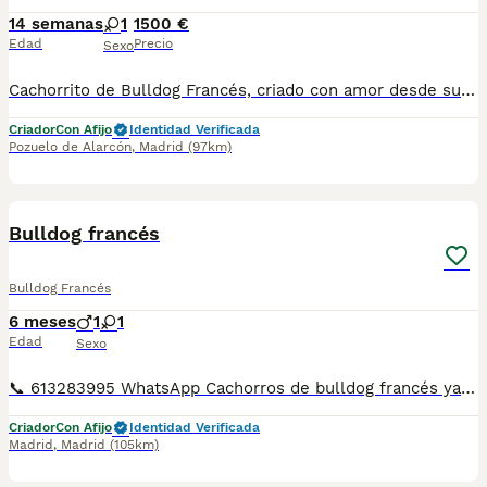
14 semanas
1
1500 €
Edad
Precio
Sexo
Cachorrito de Bulldog Francés, criado con amor desde sus primeros días, socializado en casa y preparado para integrarse a su próximo hogar con alegría y equilibrio. Nuestra forma de criar: Ambiente familiar y socialización temprana Padres sanos y seleccionados Vacunas, desparasitaciones y cartilla al día Microchip y revisión veterinaria Asesoramiento completo antes y después de la entrega Contrato de garantía. Cría con enfoque en salud y bienestar real Web: www.aguasdelcuenco.es Email: aguasdelcuenco@gmail.com Teléfono / WhatsApp: 34 649 916 860 www.facebook.com/aguasdelcuenco https://www.tiktok.com/@delasaguasdelcuenco Ubicación: Madrid Para más información mándanos un mensaje privado y te contamos todo sobre disponibilidad de camadas, fotos de los cachorros y condiciones de reserva. Solo para familias responsables que busquen un compañero para toda la vida.
Criador
Con Afijo
Identidad Verificada
Pozuelo de Alarcón
,
Madrid
(97km)
3
Bulldog francés
Bulldog Francés
6 meses
1
1
Edad
Sexo
📞 613283995 WhatsApp Cachorros de bulldog francés ya veis en las fotos lo guapos que son , el precio que pone en el anuncio es de la reserva no del cachorro . Entregamos nuestros pequeños cachorritos con todas las garantías y cuidados necesarios , disponemos de núcleo zoológico para crianza y venta de nuestros cachorros . ✅Desparasitaciones y vacunas correspondientes a su edad . ✅Cartilla de vacunación . ✅Revisiones veterinarias . ✅Garantías víricas de 15 días . ✅Garantías genéticas de un año . Seriedad , confianza y bienestar animal son nuestra prioridad . También ofrecemos transporte propio para nuestros pequeños cachorros a toda la península , el pago lo podéis hacer contra reembolso . (con coste adicional) . Mandamos a toda España . Disponemos de varias razas Si no esta la raza que queréis llámanos , intentaremos encontrártela , trabajamos con los mejores criadores de España .
Criador
Con Afijo
Identidad Verificada
Madrid
,
Madrid
(105km)
9