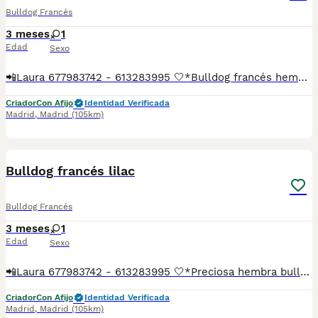
Bulldog Francés
3 meses
1
Edad
Sexo
📲Laura 677983742 - 613283995 🤍*Bulldog francés hembra merle fawn*🤍 ¿Buscas un nuevo compañero para tu hogar? ❤️ Tenemos preciosos cachorros listos para encontrar una familia responsable. ✅ Vacunados ✅ Desparasitados ✅ Cartilla sanitaria ✅ Garantías incluidas ✅ Máxima atención y cuidado Se hacen envíos a todo el país: Andalucía: Almería, Cádiz, Córdoba, Granada, Huelva, Jaén, Málaga, Sevilla.Aragón: Huesca, Teruel, Zaragoza.Asturias: Oviedo.Baleares: Palma.Canarias: Las Palmas de Gran Canaria, Santa Cruz de Tenerife.Cantabria: Santander.Castilla-La Mancha: Albacete, Ciudad Real, Cuenca, Guadalajara, Toledo.Castilla y León: Ávila, Burgos, León, Palencia, Salamanca, Segovia, Soria, Valladolid, Zamora.Cataluña: Barcelona, Gerona (Girona), Lérida (Lleida), Tarragona.Comunidad Valenciana: Alicante, Castellón de la Plana, Valencia.Extremadura: Badajoz, Cáceres.Galicia: La Coruña (A Coruña), Lugo, Orense (Ourense), Pontevedra.La Rioja: Logroño.Madrid: Madrid.Murcia: Murcia.Navarra: Pamplona.País Vasco: Bilbao (Vizcaya), San Sebastián (Guipúzcoa), Vitoria (Álava). 🐾 Cachorros sanos, sociables y criados con mucho cariño. 📲 ¡Pregunta sin compromiso por disponibilidad, fotos y precios por mensaje privado!
Criador
Con Afijo
Identidad Verificada
Madrid
,
Madrid
(105km)
3
Bulldog francés lilac
Bulldog Francés
3 meses
1
Edad
Sexo
📲Laura 677983742 - 613283995 🤍*Preciosa hembra bulldog francés lilac*🤍 ¿Buscas un nuevo compañero para tu hogar? ❤️ Tenemos preciosos cachorros listos para encontrar una familia responsable. ✅ Vacunados ✅ Desparasitados ✅ Cartilla sanitaria ✅ Garantías incluidas ✅ Máxima atención y cuidado Se hacen envíos a toda España: Andalucía: Almería, Cádiz, Córdoba, Granada, Huelva, Jaén, Málaga, Sevilla.Aragón: Huesca, Teruel, Zaragoza.Asturias: Oviedo.Baleares: Palma.Canarias: Las Palmas de Gran Canaria, Santa Cruz de Tenerife.Cantabria: Santander.Castilla-La Mancha: Albacete, Ciudad Real, Cuenca, Guadalajara, Toledo.Castilla y León: Ávila, Burgos, León, Palencia, Salamanca, Segovia, Soria, Valladolid, Zamora.Cataluña: Barcelona, Gerona (Girona), Lérida (Lleida), Tarragona.Comunidad Valenciana: Alicante, Castellón de la Plana, Valencia.Extremadura: Badajoz, Cáceres.Galicia: La Coruña (A Coruña), Lugo, Orense (Ourense), Pontevedra.La Rioja: Logroño.Madrid: Madrid.Murcia: Murcia.Navarra: Pamplona.País Vasco: Bilbao (Vizcaya), San Sebastián (Guipúzcoa), Vitoria (Álava). 🐾 Cachorros sanos, sociables y criados con mucho cariño. 📲 ¡Pregunta sin compromiso por disponibilidad, fotos y precios por mensaje privado!
Criador
Con Afijo
Identidad Verificada
Madrid
,
Madrid
(105km)