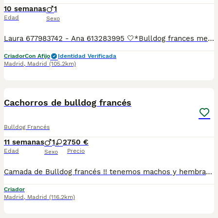
10 semanas
1
Edad
Sexo
Laura 677983742 - Ana 613283995 🤍*Bulldog frances merle black*🤍 ¿Buscas un nuevo compañero para tu hogar? ❤️ Tenemos preciosos cachorros listos para encontrar una familia responsable. ✅ Vacunados ✅ Desparasitados ✅ Cartilla sanitaria ✅ Garantías incluidas ✅ Máxima atención y cuidado Se hacen envíos a toda España: Andalucía: Almería, Cádiz, Córdoba, Granada, Huelva, Jaén, Málaga, Sevilla. Aragón: Huesca, Teruel, Zaragoza. Asturias: Oviedo. Baleares: Palma. Canarias: Las Palmas de Gran Canaria, Santa Cruz de Tenerife. Cantabria: Santander. Castilla-La Mancha: Albacete, Ciudad Real, Cuenca, Guadalajara, Toledo. Castilla y León: Ávila, Burgos, León, Palencia, Salamanca, Segovia, Soria, Valladolid, Zamora. Cataluña: Barcelona, Gerona (Girona), Lérida (Lleida), Tarragona .Comunidad Valenciana: Alicante, Castellón de la Plana, Valencia. Extremadura: Badajoz, Cáceres .Galicia: La Coruña (A Coruña), Lugo, Orense (Ourense), Pontevedra. La Rioja: Logroño. Madrid: Madrid .Murcia: Murcia. Navarra: Pamplona. País Vasco: Bilbao (Vizcaya), San Sebastián (Guipúzcoa), Vitoria (Álava). 🐾 Cachorros sanos, sociables y criados con mucho cariño. 📲 ¡Pregunta sin compromiso por disponibilidad, fotos y precios por mensaje privado!
Criador
Con Afijo
Identidad Verificada
Madrid
,
Madrid
(105.2km)
8
3
Cachorros de bulldog francés
Bulldog Francés
11 semanas
1
2
750 €
Edad
Precio
Sexo
Camada de Bulldog francés !! tenemos machos y hembras ,distintos colores Nuestros cachorros nacen y crecen en un ambiente familiar ,sin jaulas ,con un respeto y exclusiva cria,somos respetuosos con el tiempo de destete ,cada cachorro necesita su tiempo.. Destetamos con un pienso de alta calidad , Cachorros revisados ,desde el nacimiento ,hasta la entrega por un veterinario competente ,buscando siempre el bienestar de nuestros animales.. Sociabilizados y equilibrados tanto padres como cachorros Se entregan con todo el protocolo veterinario legal,y garantías por escrito completas.. Tenemos servicio de entrega personalizado a cualquier punto de España,directo.. El precio puede cambiar tanto en sexo como en características del cachorro. Dejanos tú teléfono y te mandamos toda la información fotos y vídeos ..
Criador
Madrid
,
Madrid
(116.2km)
4