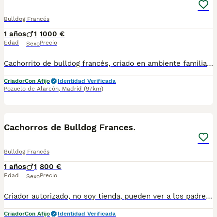
Bulldog Francés
1 años
1
1000 €
Edad
Precio
Sexo
Cachorrito de bulldog francés, criado en ambiente familiar y realizando una cría responsable. Criado con pienso de primera calidad, revisiones veterinaria, vacunados, desparasitado. pasaporte y chip y contrato de garantía. https://www.aguasdelcuenco.es Telefono: Alex 649916860
Criador
Con Afijo
Identidad Verificada
Pozuelo de Alarcón
,
Madrid
(97km)
6
Cachorros de Bulldog Frances.
Bulldog Francés
1 años
1
800 €
Edad
Precio
Sexo
Criador autorizado, no soy tienda, pueden ver a los padres en nuestra propia casa, cachorros criados en ambiente familiar, con muy buena sociabilización, proporcionándoles desde su destete pienso de la mas alta calidad. Experiencia en la cría y selección de esta maravillosa raza, con logros destacados en diversos certámenes de belleza. Puedes venir a conocernos sin compromiso. Los cachorros se entregan vacunados, desparasitados, con pasaporte, chip y contrato de garantía. Criamos variedad exótica, centrándonos en la salud, estructura y la genética del color, y a parte hemos introducido la variedad fluffy y big rope, en nuestro plan de cría. Mi nombre es Alex Telf. 649916860 Pueden visitar mi web https://www.aguasdelcuenco.es/
Criador
Con Afijo
Identidad Verificada