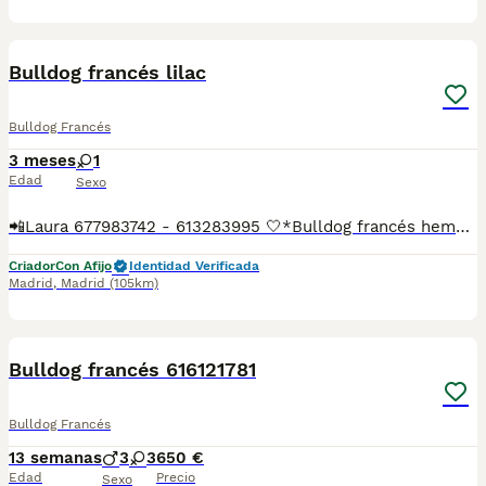
2
Bulldog francés lilac
Bulldog Francés
3 meses
1
Edad
Sexo
📲Laura 677983742 - 613283995 🤍*Bulldog francés hembra lilac*🤍 ¿Buscas un nuevo compañero para tu hogar? ❤️ Tenemos preciosos cachorros listos para encontrar una familia responsable. ✅ Vacunados ✅ Desparasitados ✅ Cartilla sanitaria ✅ Garantías incluidas ✅ Máxima atención y cuidado Se hacen envíos a toda España: Andalucía: Almería, Cádiz, Córdoba, Granada, Huelva, Jaén, Málaga, Sevilla.Aragón: Huesca, Teruel, Zaragoza.Asturias: Oviedo.Baleares: Palma.Canarias: Las Palmas de Gran Canaria, Santa Cruz de Tenerife.Cantabria: Santander.Castilla-La Mancha: Albacete, Ciudad Real, Cuenca, Guadalajara, Toledo.Castilla y León: Ávila, Burgos, León, Palencia, Salamanca, Segovia, Soria, Valladolid, Zamora.Cataluña: Barcelona, Gerona (Girona), Lérida (Lleida), Tarragona.Comunidad Valenciana: Alicante, Castellón de la Plana, Valencia.Extremadura: Badajoz, Cáceres.Galicia: La Coruña (A Coruña), Lugo, Orense (Ourense), Pontevedra.La Rioja: Logroño.Madrid: Madrid.Murcia: Murcia.Navarra: Pamplona.País Vasco: Bilbao (Vizcaya), San Sebastián (Guipúzcoa), Vitoria (Álava). 🐾 Cachorros sanos, sociables y criados con mucho cariño. 📲 ¡Pregunta sin compromiso por disponibilidad, fotos y precios por mensaje privado!
Criador
Con Afijo
Identidad Verificada
Madrid
,
Madrid
(105km)
1
Bulldog francés 616121781
Bulldog Francés
13 semanas
3
3
650 €
Edad
Precio
Sexo