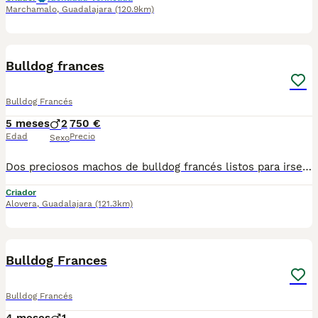
Marchamalo
,
Guadalajara
(120.9km)
1
Bulldog frances
Bulldog Francés
5 meses
2
750 €
Edad
Precio
Sexo
Dos preciosos machos de bulldog francés listos para irse a su nueva casa, excelente morfología y inmejorable carácter, nuestros perros son criados en ambiente familiar y sin jaulas, acostumbrados a niños perros y gatos, se entregan con las vacunas correspondientes, garantía vírica y genética por escrito, somos profesionales con muchos años de experiencia en la raza, hacemos el seguimiento desde el primer contacto con la familia hasta que estén totalmente adaptados, cualquier duda y información por WhatsApp 610489577 Se puede ver sin compromiso
Criador
Alovera
,
Guadalajara
(121.3km)
3
1
Bulldog Frances
Bulldog Francés