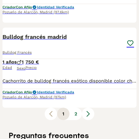
Criador
Con Afijo
Identidad Verificada
Pozuelo de Alarcón
,
Madrid
(97.6km)
3
Bulldog francés madrid
Bulldog Francés
1 años
1
750 €
Edad
Precio
Sexo
Cachorrito de bulldog francés exótico disponible color chocolate, se entrega con toda su documentación
Criador
Con Afijo
Identidad Verificada
Pozuelo de Alarcón
,
Madrid
(97km)
1
2
Preguntas frecuentes