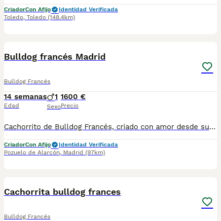
Criador
Con Afijo
Identidad Verificada
Toledo
,
Toledo
(148.4km)
1
Bulldog francés Madrid
Bulldog Francés
14 semanas
1
1600 €
Edad
Precio
Sexo
Cachorrito de Bulldog Francés, criado con amor desde sus primeros días, socializado en casa y preparado para integrarse a su próximo hogar con alegría y equilibrio. Nuestra forma de criar: Ambiente familiar y socialización temprana Padres sanos y seleccionados Vacunas, desparasitaciones y cartilla al día Microchip y revisión veterinaria Asesoramiento completo antes y después de la entrega Contrato de garantía. Cría con enfoque en salud y bienestar real Web: www.aguasdelcuenco.es Email: aguasdelcuenco@gmail.com Teléfono / WhatsApp: 34 649 916 860 www.facebook.com/aguasdelcuenco https://www.tiktok.com/@delasaguasdelcuenco Ubicación: Madrid Para más información mándanos un mensaje privado y te contamos todo sobre disponibilidad de camadas, fotos de los cachorros y condiciones de reserva. Solo para familias responsables que busquen un compañero para toda la vida.
Criador
Con Afijo
Identidad Verificada
Pozuelo de Alarcón
,
Madrid
(97km)
1
Cachorrita bulldog frances
Bulldog Francés