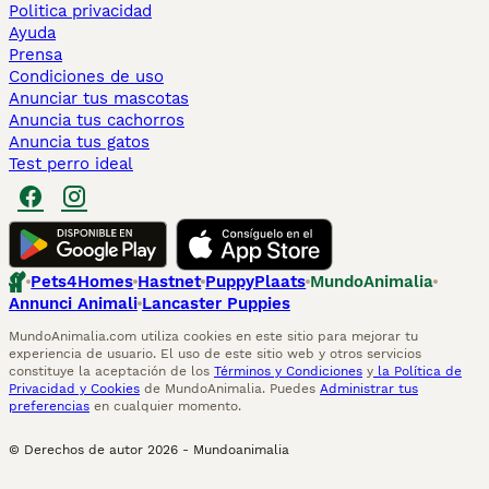
Politica privacidad
Ayuda
Prensa
Condiciones de uso
Anunciar tus mascotas
Anuncia tus cachorros
Anuncia tus gatos
Test perro ideal
Pets4Homes
Hastnet
PuppyPlaats
MundoAnimalia
Annunci Animali
Lancaster Puppies
MundoAnimalia.com utiliza cookies en este sitio para mejorar tu
experiencia de usuario. El uso de este sitio web y otros servicios
constituye la aceptación de los
Términos y Condiciones
y
la Política de
Privacidad y Cookies
de MundoAnimalia. Puedes
Administrar tus
preferencias
en cualquier momento.
© Derechos de autor
2026
-
Mundoanimalia