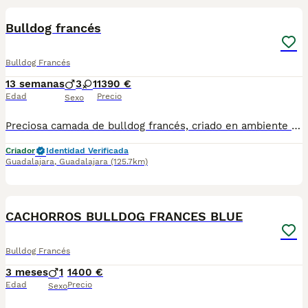
Bulldog francés
Bulldog Francés
13 semanas
3
1
1390 €
Edad
Precio
Sexo
Preciosa camada de bulldog francés, criado en ambiente familiar, se entrega con toda la documentación en regla, pasaporte veterinario, microchip, contrato, factura iva incluido, se regala saquito de pienso, garantía y honestidad
Criador
Identidad Verificada
Guadalajara
,
Guadalajara
(125.7km)
4
CACHORROS BULLDOG FRANCES BLUE
Bulldog Francés
3 meses
1
1400 €
Edad
Precio
Sexo