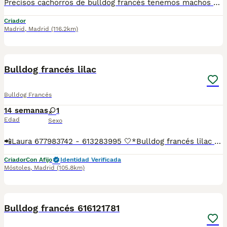
Precisos cachorros de bulldog francés tenemos machos y hembras ,distintos colores Nuestros cachorros nacen y crecen en un ambiente familiar ,sin jaulas ,con un respeto y exclusiva cria,somos respetuosos con el tiempo de destete ,cada cachorro necesita su tiempo.. Destetamos con un pienso de alta calidad , Cachorros revisados ,desde el nacimiento ,hasta la entrega por un veterinario competente ,buscando siempre el bienestar de nuestros animales.. Sociabilizados y equilibrados tanto padres como cachorros Se entregan con todo el protocolo veterinario legal,y garantías por escrito completas.. Tenemos servicio de entrega personalizado a cualquier punto de España,directo.. El precio puede cambiar tanto en sexo como en características del cachorro. Dejanos tú teléfono y te mandamos toda la información fotos y vídeos ..
Criador
Madrid
,
Madrid
(116.2km)
6
Bulldog francés lilac
Bulldog Francés
14 semanas
1
Edad
Sexo
📲Laura 677983742 - 613283995 🤍*Bulldog francés lilac hembra*🤍 ¿Buscas un nuevo compañero para tu hogar? ❤️ Tenemos preciosos cachorros listos para encontrar una familia responsable. ✅ Vacunados ✅ Desparasitados ✅ Cartilla sanitaria ✅ Garantías incluidas ✅ Máxima atención y cuidado Se hacen envíos a toda España: Andalucía: Almería, Cádiz, Córdoba, Granada, Huelva, Jaén, Málaga, Sevilla.Aragón: Huesca, Teruel, Zaragoza.Asturias: Oviedo.Baleares: Palma.Canarias: Las Palmas de Gran Canaria, Santa Cruz de Tenerife.Cantabria: Santander.Castilla-La Mancha: Albacete, Ciudad Real, Cuenca, Guadalajara, Toledo.Castilla y León: Ávila, Burgos, León, Palencia, Salamanca, Segovia, Soria, Valladolid, Zamora.Cataluña: Barcelona, Gerona (Girona), Lérida (Lleida), Tarragona.Comunidad Valenciana: Alicante, Castellón de la Plana, Valencia.Extremadura: Badajoz, Cáceres.Galicia: La Coruña (A Coruña), Lugo, Orense (Ourense), Pontevedra.La Rioja: Logroño.Madrid: Madrid.Murcia: Murcia.Navarra: Pamplona.País Vasco: Bilbao (Vizcaya), San Sebastián (Guipúzcoa), Vitoria (Álava). 🐾 Cachorros sanos, sociables y criados con mucho cariño. 📲 ¡Pregunta sin compromiso por disponibilidad, fotos y precios por mensaje privado!
Criador
Con Afijo
Identidad Verificada
Móstoles
,
Madrid
(105.8km)
1
3
Bulldog francés 616121781