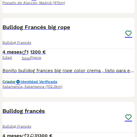
Pozuelo de Alarcón
,
Madrid
(97km)
1
Bulldog Francés big rope
Bulldog Francés
4 meses
1
1200 €
Edad
Precio
Sexo
Bonito bulldog frances big rope color crema , listo para entregar con toda su vacunacion al día , criado en ambiente familiar
Criador
Identidad Verificada
Salamanca
,
Salamanca
(102.3km)
2
Bulldog francés
Bulldog Francés
4 meses
2
3
1300 €