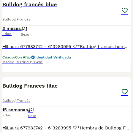
Bulldog francés blue
Bulldog Francés
3 meses
1
Edad
Sexo
📲Laura 677983742 - 613283995 🤍*Bulldog francés hembra blue*🤍 ¿Buscas un nuevo compañero para tu hogar? ❤️ Tenemos preciosos cachorros listos para encontrar una familia responsable. ✅ Vacunados ✅ Desparasitados ✅ Cartilla sanitaria ✅ Garantías incluidas ✅ Máxima atención y cuidado Se hacen envíos a toda España: Andalucía: Almería, Cádiz, Córdoba, Granada, Huelva, Jaén, Málaga, Sevilla.Aragón: Huesca, Teruel, Zaragoza.Asturias: Oviedo.Baleares: Palma.Canarias: Las Palmas de Gran Canaria, Santa Cruz de Tenerife.Cantabria: Santander.Castilla-La Mancha: Albacete, Ciudad Real, Cuenca, Guadalajara, Toledo.Castilla y León: Ávila, Burgos, León, Palencia, Salamanca, Segovia, Soria, Valladolid, Zamora.Cataluña: Barcelona, Gerona (Girona), Lérida (Lleida), Tarragona.Comunidad Valenciana: Alicante, Castellón de la Plana, Valencia.Extremadura: Badajoz, Cáceres.Galicia: La Coruña (A Coruña), Lugo, Orense (Ourense), Pontevedra.La Rioja: Logroño.Madrid: Madrid.Murcia: Murcia.Navarra: Pamplona.País Vasco: Bilbao (Vizcaya), San Sebastián (Guipúzcoa), Vitoria (Álava). 🐾 Cachorros sanos, sociables y criados con mucho cariño. 📲 ¡Pregunta sin compromiso por disponibilidad, fotos y precios por mensaje privado!
Criador
Con Afijo
Identidad Verificada
Madrid
,
Madrid
(105km)
6
Bulldog Frances lilac
Bulldog Francés
15 semanas
1
Edad
Sexo
📲Laura 677983742 - 613283995 🤍*Hembra de Bulldog Frances de color lilac *🤍 ¿Buscas un nuevo compañero para tu hogar? ❤️ Tenemos preciosos cachorros listos para encontrar una familia responsable. ✅ Vacunados ✅ Desparasitados ✅ Cartilla sanitaria ✅ Garantías incluidas ✅ Máxima atención y cuidado Se hacen envíos a toda España: Andalucía: Almería, Cádiz, Córdoba, Granada, Huelva, Jaén, Málaga, Sevilla.Aragón: Huesca, Teruel, Zaragoza.Asturias: Oviedo.Baleares: Palma.Canarias: Las Palmas de Gran Canaria, Santa Cruz de Tenerife.Cantabria: Santander.Castilla-La Mancha: Albacete, Ciudad Real, Cuenca, Guadalajara, Toledo.Castilla y León: Ávila, Burgos, León, Palencia, Salamanca, Segovia, Soria, Valladolid, Zamora.Cataluña: Barcelona, Gerona (Girona), Lérida (Lleida), Tarragona.Comunidad Valenciana: Alicante, Castellón de la Plana, Valencia.Extremadura: Badajoz, Cáceres.Galicia: La Coruña (A Coruña), Lugo, Orense (Ourense), Pontevedra.La Rioja: Logroño.Madrid: Madrid.Murcia: Murcia.Navarra: Pamplona.País Vasco: Bilbao (Vizcaya), San Sebastián (Guipúzcoa), Vitoria (Álava). 🐾 Cachorros sanos, sociables y criados con mucho cariño. 📲 ¡Pregunta sin compromiso por disponibilidad, fotos y precios por mensaje privado!