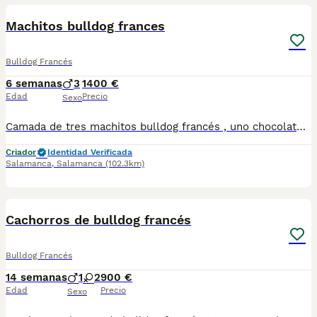
Machitos bulldog frances
Bulldog Francés
6 semanas
3
1400 €
Edad
Precio
Sexo
Camada de tres machitos bulldog francés , uno chocolate sólido un chocolate and tan y un paid blanco lilac
Criador
Identidad Verificada
Salamanca
,
Salamanca
(102.3km)
4
Cachorros de bulldog francés
Bulldog Francés
14 semanas
1
2
900 €
Edad
Precio
Sexo