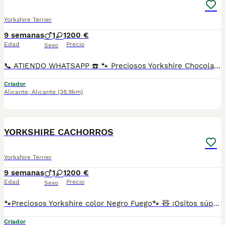
Yorkshire Terrier
9 semanas
1
1
200 €
Edad
Precio
Sexo
📞 ATIENDO WHATSAPP ☎️ 🐾 Preciosos Yorkshire Chocolate 🐾 🧸 ¡Ositos súper adorables y juguetones disponibles listos para entregar! 🥰 • Exclusivo color chocolate, una variedad muy especial y difícil de encontrar 🤎 • Se entregan a partir de los 2 meses 🐶 • Vacunados, desparasitados, con cartilla y revisión veterinaria ✅ • Envío vídeos por WhatsApp individualmente de cada cachorro 📱 • Posibilidad de venir a verlos sin compromiso, entrega en mano en provincia de Murcia y alrededores, también se pueden enviar a toda España 🚚💛 🏡 (FOTOS REALES DE MIS CACHORROS. NADA DE FOTOS SACADAS DE INTERNET NI MULTICRIADEROS. CACHORROS NACIDOS EN CASA Y CRIADOS CON TODO EL AMOR, CARIÑO Y DEDICACIÓN DEL MUNDO ❤️) Reserva minima 200€. ✨ Pequeños, cariñosos y llenos de dulzura. ¡Te enamorarás de su ternura desde el primer momento! 💖
Criador
Alicante
,
Alicante
(38.9km)
6
YORKSHIRE CACHORROS
Yorkshire Terrier
9 semanas
1
1
200 €
Edad
Precio
Sexo
🐾Preciosos Yorkshire color Negro Fuego🐾 🧸 ¡Ositos súper adorables y juguetones disponibles listos para entregar! 🥰 • Color negro fuego, el color más representativo de esta preciosa raza. • Se entregan a partir de los 2 meses • Vacunados, desparasitados, con cartilla y revisión veterinaria ✅ • Envío vídeos por WhatsApp individualmente de cada cachorro📱 • Posibilidad de venir a verlos sin compromiso, entrega en mano en provincia de Murcia y alrededores, también se pueden enviar a toda España 🚚💛 (FOTOS REALES DE MIS CACHORROS NADA DE FOTOS SACADAS DE INTERNET NI MULTICRIADEROS, CACHORROS NACIDOS EN CASA Y CRIADOS CON TODO EL AMOR Y CARIÑO DEL MUNDO) Reserva mínima 200€ ¡Te enamorarás de su ternura desde el primer momento! 💖 📞 ATIENDO WHATSAPP TELÉFONO.
Criador