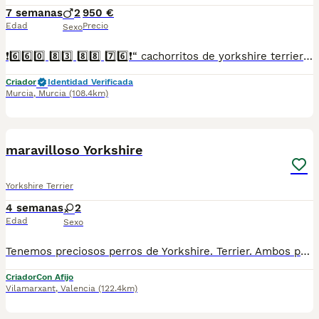
7 semanas
2
950 €
Edad
Precio
Sexo
❗6️⃣6️⃣0️⃣ 8️⃣3️⃣ 8️⃣8️⃣ 7️⃣6️⃣❗“ cachorritos de yorkshire terrier toy, entregamos vacunados desparasitados con cartilla veterinaria, microchip,pasaporte y contrato de garantia de compra..”
Criador
Identidad Verificada
Murcia
,
Murcia
(108.4km)
8
maravilloso Yorkshire
Yorkshire Terrier
4 semanas
2
Edad
Sexo
Tenemos preciosos perros de Yorkshire. Terrier. Ambos progenitores procedimientos de excelentes y exitosas líneas de cría de Yorkshire Terrier. Todos los perros son desparasitados y vacunados, y solos entran en una familia que es muy responsable. Los cachorros son crían y son familiares y son muy sociables.
Criador
Con Afijo
Vilamarxant
,
Valencia
(122.4km)
6