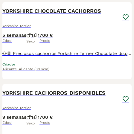
YORKSHIRE CHOCOLATE CACHORROS
Yorkshire Terrier
5 semanas
1
1
700 €
Edad
Precio
Sexo
🐶🍫 Preciosos cachorros Yorkshire Terrier Chocolate disponibles 🍫🐶 Nuestros pequeños han sido criados con muchísimo cariño en un ambiente familiar, lo que hace que sean muy sociables, cariñosos y perfectamente adaptados al contacto con las personas. 💕 Los padres son ejemplares Yorkshire Terrier Chocolate, con excelente carácter y una preciosa genética. 📋 Se entregan con: ✅ Cartilla veterinaria. ✅ Microchip. ✅ Vacunas correspondientes a su edad. ✅ Varias desparasitaciones internas y externas. ✅ Revisión veterinaria completa antes de la entrega. ✅ Garantía sanitaria. 💝 Son ideales para familias, parejas o personas que buscan un compañero pequeño, inteligente, alegre y muy cariñoso. 📸 Las fotos son 100% reales de nuestros chiquitines. 🚗 Posibilidad de envío a toda España mediante transporte especializado para mascotas. 📩 Si deseas más información, fotos o vídeos, no dudes en ponerte en contacto. Estaremos encantados de ayudarte a encontrar el compañero perfecto.
Criador
Alicante
,
Alicante
(38.6km)
4
YORKSHIRE CACHORROS DISPONIBLES
Yorkshire Terrier
9 semanas
1
1
700 €
Edad
Precio
Sexo