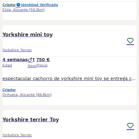
Criador
Identidad Verificada
Elda
,
Alicante
(59.3km)
4
Yorkshire mini toy
Yorkshire Terrier
4 semanas
1
750 €
Edad
Precio
Sexo
espectacular cachorro de yorkshire mini toy se entrega con vacuna cartilla desparasitación y garantía Es un macho solo queda uno, su precio 750
Criador
Orihuela
,
Alicante
(89.8km)
12
Yorkshire terrier Toy
Yorkshire Terrier