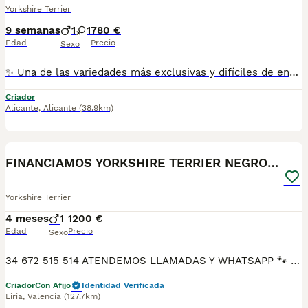
Yorkshire Terrier
9 semanas
1
1
780 €
Edad
Precio
Sexo
✨ Una de las variedades más exclusivas y difíciles de encontrar, con un precioso color chocolate que enamora a primera vista. Pequeños, elegantes y con un carácter cariñoso y juguetón, criados en un ambiente familiar con todo el amor y los mejores cuidados. 🏡❤️ 🐾 Se entregan con: 💉 vacuna. 🩺 desparasitación. 📋 Cartilla veterinaria/pasaporte ✅ Revisión veterinaria antes de la entrega. 📱 Envío vídeos y fotos individuales por WhatsApp para que puedas conocer a cada cachorro con detalle. 🚗 Posibilidad de entrega en mano y también envío a toda España. ❤️ Fotos 100% reales de nuestros cachorros. Nacidos y criados en casa, recibiendo cariño y atención desde el primer día. 💝 Si buscas un Yorkshire Terrier de color chocolate exclusivo, sano y criado con dedicación, estaremos encantados de ayudarte a encontrar a tu nuevo mejor amigo. 📩 ¡Consúltanos sin compromiso! 🐾🤎
Criador
Alicante
,
Alicante
(38.9km)
1
PRO
FINANCIAMOS YORKSHIRE TERRIER NEGRO FUEGO MACHO
Yorkshire Terrier
4 meses
1
1200 €
Edad
Precio
Sexo
34 672 515 514 ATENDEMOS LLAMADAS Y WHATSAPP 🐾 En Tutty Pets Love trabajamos con pasión y responsabilidad para ofrecerte compañeros de vida sanos, equilibrados y con todas las garantías. Te garantizamos: ✅ Vacunas correspondientes a su edad. ✅ Cartilla veterinaria. ✅ Desparasitación interna y externa. ✅ Pasaporte y microchip. ✅ Garantías víricas y congénitas. ✅ Contrato de compraventa sellado por la empresa. ✅ Envíos a toda la península (según kilometraje). ✅ Financiación a medida de 6 a 48 meses, con y sin intereses. 💕 Listo para encontrar una familia que le quiera para toda la vida. 📩 Solicita más información sin compromiso. 🐶 Tutty Pets love ,donde nacen grandes compañeros. 34 672 515 514 ATENDEMOS LLAMADAS Y WHATSAPP 🐾
Criador
Con Afijo
Identidad Verificada
Liria
,
Valencia
(127.7km)