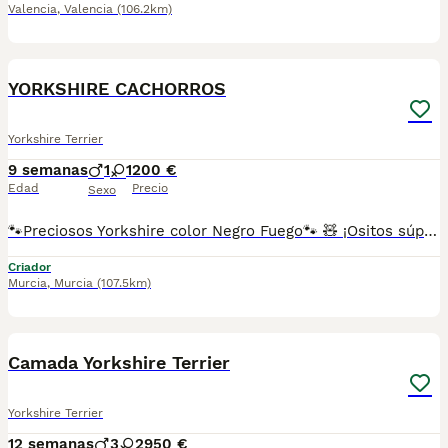
Valencia
,
Valencia
(106.2km)
6
YORKSHIRE CACHORROS
Yorkshire Terrier
9 semanas
1
1
200 €
Edad
Precio
Sexo
🐾Preciosos Yorkshire color Negro Fuego🐾 🧸 ¡Ositos súper adorables y juguetones disponibles listos para entregar! 🥰 • Color negro fuego, el color más representativo de esta preciosa raza. • Se entregan a partir de los 2 meses • Vacunados, desparasitados, con cartilla y revisión veterinaria ✅ • Envío vídeos por WhatsApp individualmente de cada cachorro📱 • Posibilidad de venir a verlos sin compromiso, entrega en mano en provincia de Murcia y alrededores, también se pueden enviar a toda España 🚚💛 (FOTOS REALES DE MIS CACHORROS NADA DE FOTOS SACADAS DE INTERNET NI MULTICRIADEROS, CACHORROS NACIDOS EN CASA Y CRIADOS CON TODO EL AMOR Y CARIÑO DEL MUNDO) RESERVA MÍNIMA 200€ ¡Te enamorarás de su ternura desde el primer momento! 💖 📞 ATIENDO WHATSAPP Y LLAMADAS ☎️
Criador
Murcia
,
Murcia
(107.5km)
11
Camada Yorkshire Terrier
Yorkshire Terrier
12 semanas
3
2
950 €