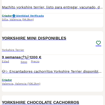
Machito yorkshire terrier, listo para entregar, vacunado, desparasitado, con garantia virica y genetica por escrito, revision veterinaria se salud y microchip y pasaporte. Siguenos en Facebook y tik tok. Alenellminiaturas.com 627887827
Criador
Identidad Verificada
Silla
,
Valencia
(94.9km)
4
YORKSHIRE MINI DISPONIBLES
Yorkshire Terrier
9 semanas
1
1
200 €
Edad
Precio
Sexo
🐶✨ Encantadores cachorritos Yorkshire Terrier disponibles ✨🐶 💖 Pequeños criados en un entorno familiar, rodeados de cariño y atención desde sus primeros días. Son cachorros alegres, sociables y muy cariñosos, ideales para quienes buscan un compañero fiel para toda la familia. 🏡🥰 🐾 Características: ✔️ Tamaño reducido. ✔️ Pelo suave y brillante. ✔️ Carácter dulce, inteligente y juguetón. ✔️ Acostumbrados al contacto diario con personas. ✔️ Excelente adaptación al hogar. 🩺 Se entregan con: ✅ Revisión veterinaria. ✅ Vacunas correspondientes a su edad. ✅ Desparasitaciones al día. ✅ Cartilla sanitaria. 🎁 Posibilidad de reservar con antelación. 💶 Reserva mínima: 200 € 📸 Se pueden enviar fotos y vídeos actualizados por WhatsApp. 🌟 Un pequeño Yorkshire no solo llega a casa, llega para convertirse en parte de la familia y llenar cada día de alegría y momentos inolvidables. 🐾❤️ 📞 Más información por WhatsApp o llamada
Criador
Valencia
,
Valencia
(106.2km)
5
YORKSHIRE CHOCOLATE CACHORROS