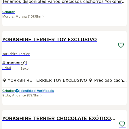
Tenemos disponibles varios preciosos cachorros Yorkshire Terrier color chocolate, criados con mucho cariño, atención y en un entorno familiar. Destacan por su espectacular tonalidad chocolate, un color exótico y poco común, mucho menos visto que el tradicional, lo que los hace aún más especiales y llamativos. ✨ ✅ Se entregan con: 🐶 Vacuna correspondiente a su edad. 📖 Cartilla sanitaria. 💊 Desparasitación al día. 🩺 Revisión veterinaria completa. 📸 Las fotografías son reales de nuestros cachorros. No utilizamos imágenes de internet ni pertenecemos a multicriaderos. Mostramos exactamente los pequeños que tenemos disponibles. 📹 Enviamos vídeos por WhatsApp para que puedas ver a los cachorritos con total tranquilidad y comprobar su estado, belleza y carácter. 🚚 Posibilidad de envío a toda España. Para formalizar la reserva se solicita una señal mínima de 200 €. Si estás buscando un Yorkshire Terrier de color chocolate, exclusivo, elegante y criado con dedicación, no dudes en ponerte en contacto para recibir más información. Estaremos encantados de ayudarte a encontrar a tu nuevo compañero de vida. ❤️🐾
Criador
Murcia
,
Murcia
(107.5km)
2
YORKSHIRE TERRIER TOY EXCLUSIVO
Yorkshire Terrier
4 meses
1
Edad
Sexo
💎 YORKSHIRE TERRIER TOY EXCLUSIVO 💎 Precioso cachorro Yorkshire Terrier de 1 mes, criado en ambiente familiar junto a su mamá, con muchísimo amor y cuidados desde el primer día. 🐾 Muy pequeño, cariñoso, juguetón y con una carita espectacular. Ideal para compañía y familias que buscan un compañero elegante y adorable. ✔ Criado en casa ✔ Acostumbrado al contacto diario ✔ Desparasitado acorde a su edad ✔ Excelente carácter ✔ Padres de gran calidad 📍 Reserva abierta 📲 Más información y vídeos por privado. ✨ Un pequeño tesoro que enamora a primera vista ✨
Criador
Identidad Verificada
Elda
,
Alicante
(59.3km)
6
YORKSHIRE TERRIER CHOCOLATE EXÓTICOS DISPONIBLES