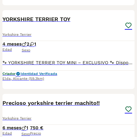
2
YORKSHIRE TERRIER TOY
Yorkshire Terrier
4 meses
2
1
Edad
Sexo
🐾 YORKSHIRE TERRIER TOY MINI – EXCLUSIVO 🐾 Disponible precioso ejemplar de Yorkshire Terrier Toy Mini, de tamaño realmente reducido, con rasgos finos, cabeza tipo muñeca y estructura compacta. Un cachorro único, ideal para quien busca calidad y exclusividad. ✨ Características destacadas: • Tamaño Toy Mini real • Pelo sedoso, abundante y de alta calidad • Carita redonda tipo “baby face” • Excelente carácter: cariñoso, sociable y equilibrado • Criado en ambiente familiar, con máxima atención y cuidados 🏥 Se entrega con: • Revisión veterinaria completa • Vacunas al día según edad • Desparasitado interna y externamente • Microchip • Cartilla sanitaria • Opción de pedigree 💎 Garantía de salud y pureza Trabajamos con ejemplares seleccionados, cuidando genética, salud y morfología. 🚗 Entrega: Posibilidad de entrega en mano o envío a toda España con total seguridad y garantía. ⚠️ Importante: Ejemplar exclusivo – solo disponible uno. No es un cachorro más, es para personas que buscan algo especial. 📲 Contacto directo para más información, fotos y vídeos.
Criador
Identidad Verificada
Elda
,
Alicante
(59.3km)
1
1
Precioso yorkshire terrier machito!!
Yorkshire Terrier
6 meses
1
750 €
Edad
Precio
Sexo