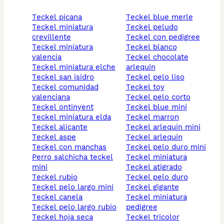
teckel picana
teckel blue merle
teckel miniatura
teckel peludo
crevillente
teckel con pedigree
teckel miniatura
teckel blanco
valencia
teckel chocolate
teckel miniatura elche
arlequin
teckel san isidro
teckel pelo liso
teckel comunidad
teckel toy
valenciana
teckel pelo corto
teckel ontinyent
teckel blue mini
teckel miniatura elda
teckel marron
teckel alicante
teckel arlequin mini
teckel aspe
teckel arlequin
teckel con manchas
teckel pelo duro mini
perro salchicha teckel
teckel miniatura
mini
teckel atigrado
teckel rubio
teckel pelo duro
teckel pelo largo mini
teckel gigante
teckel canela
teckel miniatura
teckel pelo largo rubio
pedigree
teckel hoja seca
teckel tricolor