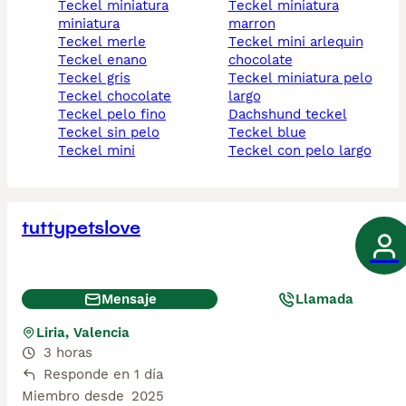
teckel miniatura
teckel miniatura
miniatura
marron
teckel merle
teckel mini arlequin
teckel enano
chocolate
teckel gris
teckel miniatura pelo
teckel chocolate
largo
teckel pelo fino
dachshund teckel
teckel sin pelo
teckel blue
teckel mini
teckel con pelo largo
tuttypetslove
Mensaje
Llamada
Liria, Valencia
3 horas
Responde en 1 día
Miembro desde
2025