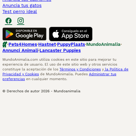
Anuncia tus gatos
Test perro ideal
Pets4Homes
Hastnet
PuppyPlaats
MundoAnimalia
Annunci Animali
Lancaster Puppies
MundoAnimalia.com utiliza cookies en este sitio para mejorar tu
experiencia de usuario. El uso de este sitio web y otros servicios
constituye la aceptación de los
Términos y Condiciones
y
la Política de
Privacidad y Cookies
de MundoAnimalia. Puedes
Administrar tus
preferencias
en cualquier momento.
© Derechos de autor
2026
-
Mundoanimalia