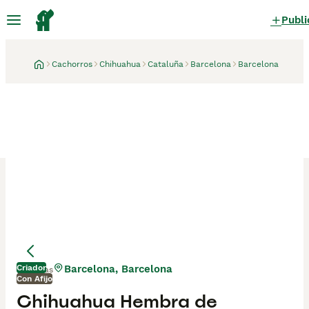
Publi
Cachorros
Chihuahua
Cataluña
Barcelona
Barcelona
Criador
Barcelona, Barcelona
3 días
Con Afijo
Chihuahua Hembra de