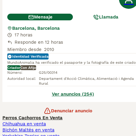
Mensaje
Llamada
Barcelona, Barcelona
17 horas
Responde en 12 horas
Miembro desde
2010
Identidad Verificada
MundoAnimalia ha verificado el pasaporte y la fotografía de este criado
Criador
Con Afijo
Número
:
G25/00314
Autoridad local
:
Departament d'Acció Climàtica, Alimentació i Agenda
Rural
Ver anuncios (254)
Denunciar anuncio
Perros Cachorros En Venta
Chihuahua en venta
Bichón Maltés en venta