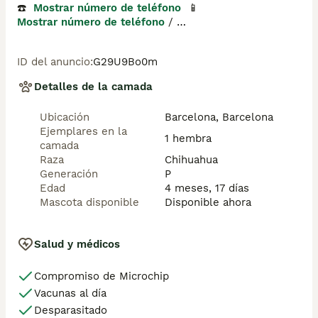
☎️  
Mostrar número de teléfono
  📱 
Mostrar número de teléfono
 / 
Mostrar número de teléfono
ID del anuncio
:
G29U9Bo0m
🐶 Programa una visita para conocerlos

Detalles de la camada
💻 Más fotos y vídeos en nuestra web 
www.aquanatura.es

Ubicación
Barcelona, Barcelona
Ejemplares en la
🚙 Hacemos envíos

1 hembra
camada
Raza
Chihuahua
📌 Calle Roger de Flor 45, muy cerca del Arc de Triomf 
Generación
P
de Barcelona, de Lunes a Sábados.

Edad
4 meses, 17 días
Mascota disponible
Disponible ahora
Se entregan con sus vacunas, desparasitados interna y 
externamente, con microchip y su registro, cartilla 
sanitaria y contrato de garantías, documentación legal 
Salud y médicos
y factura.

Compromiso de Microchip
Vacunas al día
Desparasitado